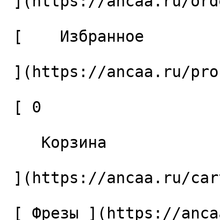
 ](https://ancaa.ru/orders) 

 [    Избранное 

 ](https://ancaa.ru/profile/favorites) 

 [ 0 

    Корзина 

 ](https://ancaa.ru/cart)

 [ Фрезы ](https://ancaa.ru/ctg/69c9bfab7b/frezy) 