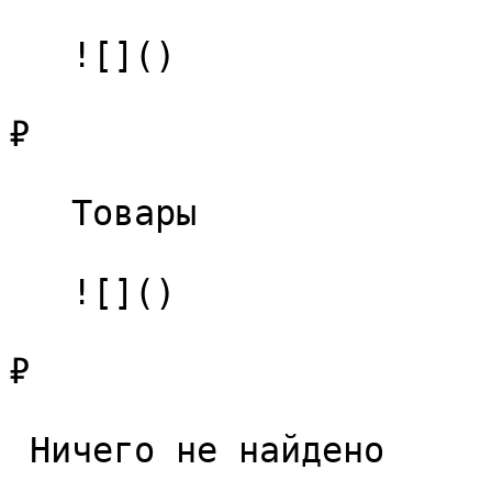
   ![]()

₽

   Товары 

   ![]()

₽

 Ничего не найдено 
