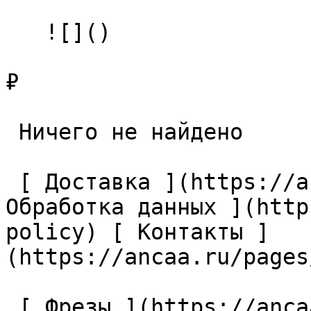
   ![]()

₽

 Ничего не найдено 

 [ Доставка ](https://ancaa.ru/pages/dostavka) [ 
Обработка данных ](http
policy) [ Контакты ]
(https://ancaa.ru/pages
 [ Фрезы ](https://ancaa.ru/ctg/69c9bfab7b/frezy) 