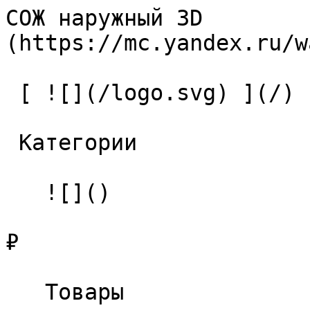
СОЖ наружный 3D        
(https://mc.yandex.ru/w
 [ ![](/logo.svg) ](/) 

 Категории 

   ![]()

₽

   Товары 
