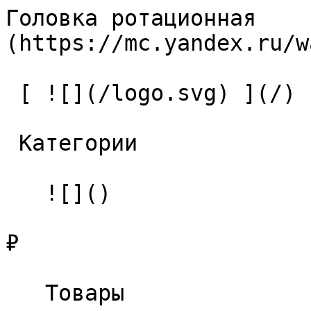
Головка ротационная    
(https://mc.yandex.ru/w
 [ ![](/logo.svg) ](/) 

 Категории 

   ![]()

₽

   Товары 
