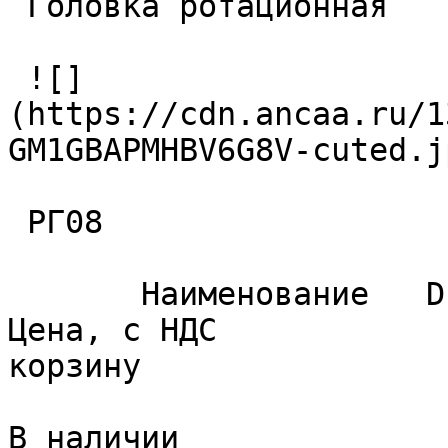
 Головка ротационная 

 ![]
(https://cdn.ancaa.ru/1
GM1GBAPMHBV6G8V-cuted.jp
 РГ08 

       Наименование   D   d1   L   L1   Вес, кг   
Цена, с НДС            
корзину 

В наличии
