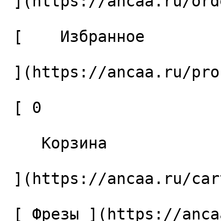
 ](https://ancaa.ru/orders) 

 [    Избранное 

 ](https://ancaa.ru/profile/favorites) 

 [ 0 

    Корзина 

 ](https://ancaa.ru/cart)

 [ Фрезы ](https://ancaa.ru/ctg/69c9bfab7b/frezy) 