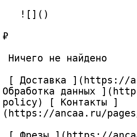
   ![]()

₽

 Ничего не найдено 

 [ Доставка ](https://ancaa.ru/pages/dostavka) [ 
Обработка данных ](http
policy) [ Контакты ]
(https://ancaa.ru/pages
 [ Фрезы ](https://ancaa.ru/ctg/69c9bfab7b/frezy) 