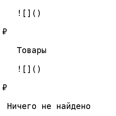
   ![]()

₽

   Товары 

   ![]()

₽

 Ничего не найдено 
