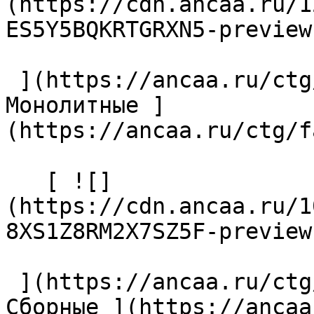
(https://cdn.ancaa.ru/1
ES5Y5BQKRTGRXN5-preview
 ](https://ancaa.ru/ctg/facb4d9d02/monolitnye) [ 
Монолитные ]
(https://ancaa.ru/ctg/f
   [ ![]
(https://cdn.ancaa.ru/1
8XS1Z8RM2X7SZ5F-preview
 ](https://ancaa.ru/ctg/716c3a4906/sbornye) [ 
Сборные ](https://ancaa.