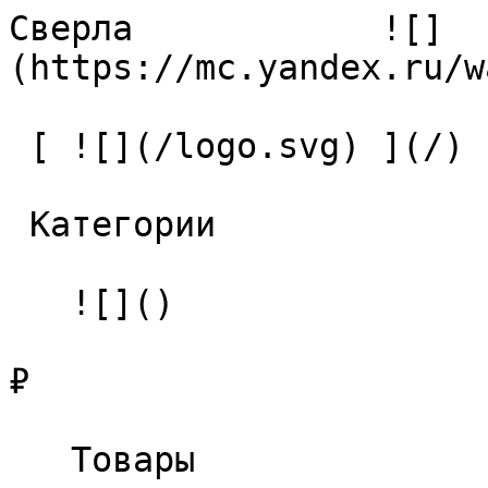
Сверла            ![]
(https://mc.yandex.ru/w
 [ ![](/logo.svg) ](/) 

 Категории 

   ![]()

₽

   Товары 
