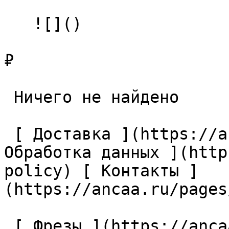
   ![]()

₽

 Ничего не найдено 

 [ Доставка ](https://ancaa.ru/pages/dostavka) [ 
Обработка данных ](http
policy) [ Контакты ]
(https://ancaa.ru/pages
 [ Фрезы ](https://ancaa.ru/ctg/69c9bfab7b/frezy) 