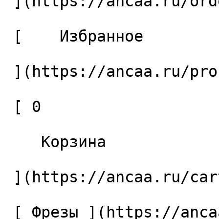
 ](https://ancaa.ru/orders) 

 [    Избранное 

 ](https://ancaa.ru/profile/favorites) 

 [ 0 

    Корзина 

 ](https://ancaa.ru/cart)

 [ Фрезы ](https://ancaa.ru/ctg/69c9bfab7b/frezy) 