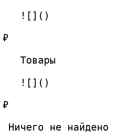
   ![]()

₽

   Товары 

   ![]()

₽

 Ничего не найдено 
