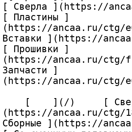
[ Сверла ](https://anca
[ Пластины ]
(https://ancaa.ru/ctg/e
Вставки ](https://ancaa
[ Прошивки ]
(https://ancaa.ru/ctg/f
Запчасти ]
(https://ancaa.ru/ctg/e
    [    ](/)     [ Сверла ]
(https://ancaa.ru/ctg/1
Сборные ](https://ancaa.r