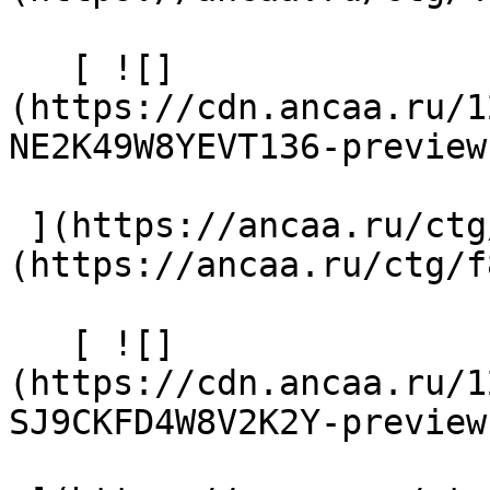
   [ ![]
(https://cdn.ancaa.ru/1
NE2K49W8YEVT136-preview
 ](https://ancaa.ru/ctg/f8e1aa3795/5d) [ 5D ]
(https://ancaa.ru/ctg/f
   [ ![]
(https://cdn.ancaa.ru/1
SJ9CKFD4W8V2K2Y-preview