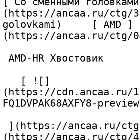
[ Со сменными головками
(https://ancaa.ru/ctg/3
golovkami)     [ AMD ]
(https://ancaa.ru/ctg/0
 AMD-HR Хвостовик 

   [ ![]
(https://cdn.ancaa.ru/1
FQ1DVPAK68AXFY8-preview
 ](https://ancaa.ru/ctg/4a2b5acbed/3d) [ 3D ]
(https://ancaa.ru/ctg/4