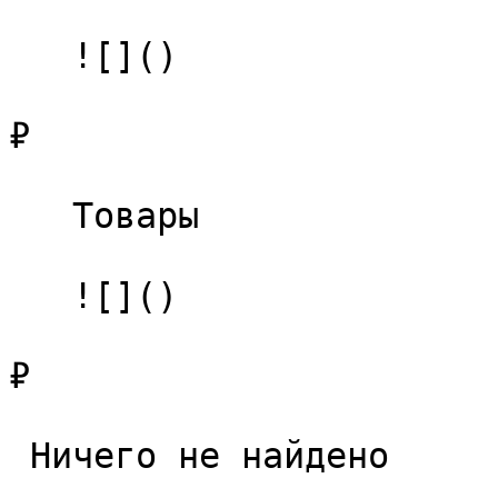
   ![]()

₽

   Товары 

   ![]()

₽

 Ничего не найдено 
