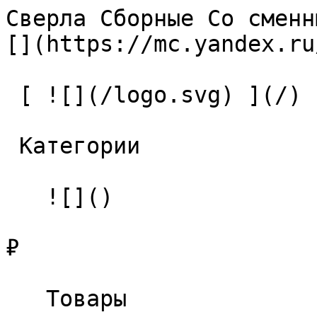
Сверла Сборные Со сменн
[](https://mc.yandex.ru
 [ ![](/logo.svg) ](/) 

 Категории 

   ![]()

₽

   Товары 
