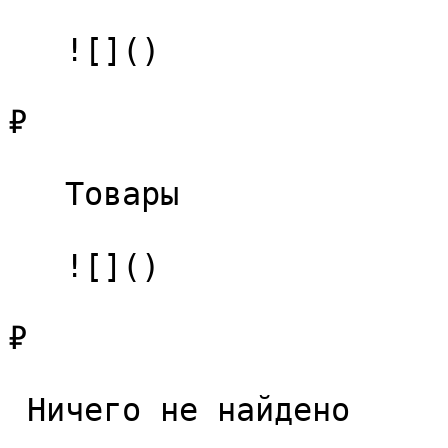
   ![]()

₽

   Товары 

   ![]()

₽

 Ничего не найдено 
