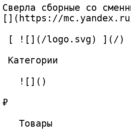
Сверла сборные со сменн
[](https://mc.yandex.ru
 [ ![](/logo.svg) ](/) 

 Категории 

   ![]()

₽

   Товары 
