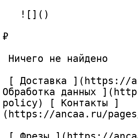
   ![]()

₽

 Ничего не найдено 

 [ Доставка ](https://ancaa.ru/pages/dostavka) [ 
Обработка данных ](http
policy) [ Контакты ]
(https://ancaa.ru/pages
 [ Фрезы ](https://ancaa.ru/ctg/69c9bfab7b/frezy) 