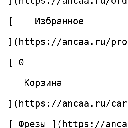
 ](https://ancaa.ru/orders) 

 [    Избранное 

 ](https://ancaa.ru/profile/favorites) 

 [ 0 

    Корзина 

 ](https://ancaa.ru/cart)

 [ Фрезы ](https://ancaa.ru/ctg/69c9bfab7b/frezy) 