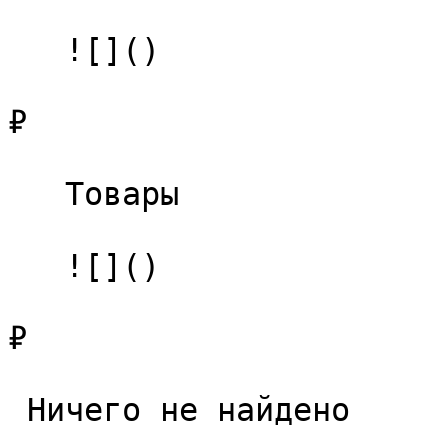
   ![]()

₽

   Товары 

   ![]()

₽

 Ничего не найдено 
