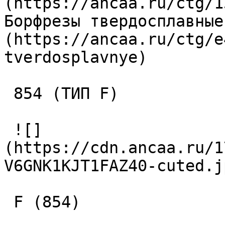
(https://ancaa.ru/ctg/1
Борфрезы твердосплавные
(https://ancaa.ru/ctg/e
tverdosplavnye)     

 854 (ТИП F) 

 ![]
(https://cdn.ancaa.ru/1
V6GNK1KJT1FAZ40-cuted.jp
 F (854) 
