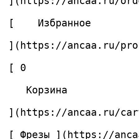
 ](https://ancaa.ru/orders) 

 [    Избранное 

 ](https://ancaa.ru/profile/favorites) 

 [ 0 

    Корзина 

 ](https://ancaa.ru/cart)

 [ Фрезы ](https://ancaa.ru/ctg/69c9bfab7b/frezy) 