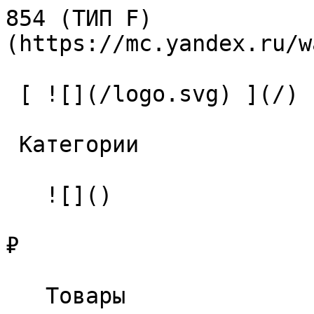
854 (ТИП F)            
(https://mc.yandex.ru/w
 [ ![](/logo.svg) ](/) 

 Категории 

   ![]()

₽

   Товары 
