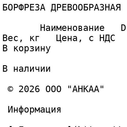
БОРФРЕЗА ДРЕВООБРАЗНАЯ 
       Наименование   D   L1   d1   L   R   E   
Вес, кг   Цена, с НДС   
В корзину 

В наличии

 © 2026 ООО "АНКАА" 

 Информация 
