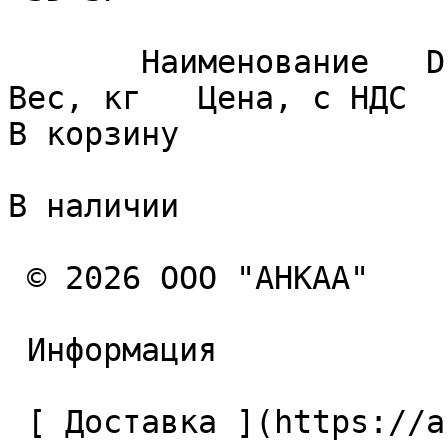
       Наименование   D   L1   d   L   L2   L3   Z   
Вес, кг   Цена, с НДС   
В корзину 

В наличии

 © 2026 ООО "АНКАА" 

 Информация 

 [ Доставка ](https://ancaa.ru/pages/dostavka) 
