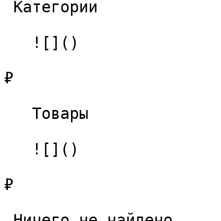
 Категории 

   ![]()

₽

   Товары 

   ![]()

₽

 Ничего не найдено 
