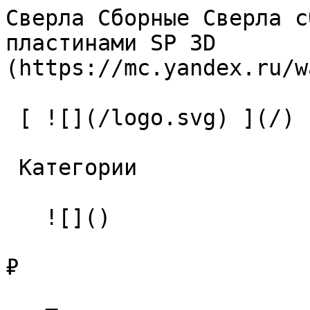
Сверла Сборные Сверла с
пластинами SP 3D       
(https://mc.yandex.ru/w
 [ ![](/logo.svg) ](/) 

 Категории 

   ![]()

₽
