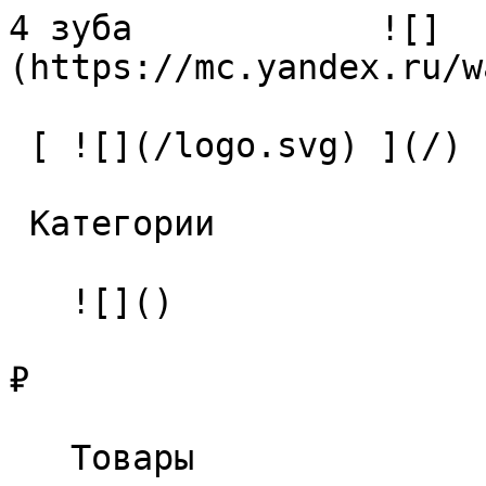
4 зуба            ![]
(https://mc.yandex.ru/w
 [ ![](/logo.svg) ](/) 

 Категории 

   ![]()

₽

   Товары 
