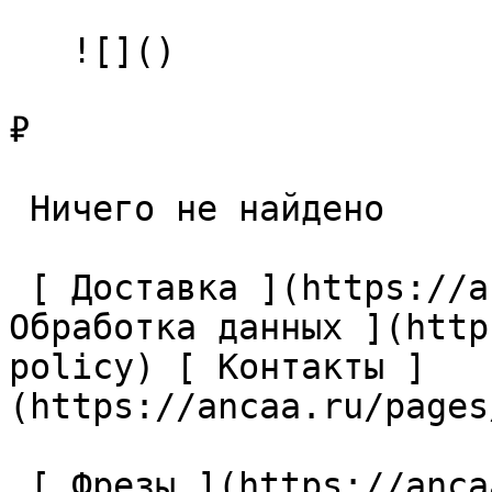
   ![]()

₽

 Ничего не найдено 

 [ Доставка ](https://ancaa.ru/pages/dostavka) [ 
Обработка данных ](http
policy) [ Контакты ]
(https://ancaa.ru/pages
 [ Фрезы ](https://ancaa.ru/ctg/69c9bfab7b/frezy) 