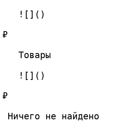
   ![]()

₽

   Товары 

   ![]()

₽

 Ничего не найдено 
