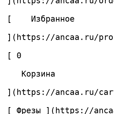
 ](https://ancaa.ru/orders) 

 [    Избранное 

 ](https://ancaa.ru/profile/favorites) 

 [ 0 

    Корзина 

 ](https://ancaa.ru/cart)

 [ Фрезы ](https://ancaa.ru/ctg/69c9bfab7b/frezy) 