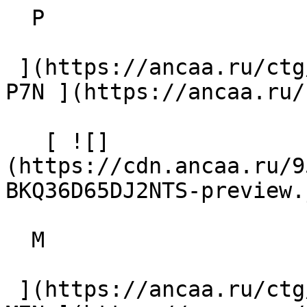
  P

 ](https://ancaa.ru/ctg/de0be2cfb3/z4f-p7n) [ Z4F-
P7N ](https://ancaa.ru/
   [ ![]
(https://cdn.ancaa.ru/9
BKQ36D65DJ2NTS-preview.
  M

 ](https://ancaa.ru/ctg/3d8c5c39fd/z4f-m7n) [ Z4F-