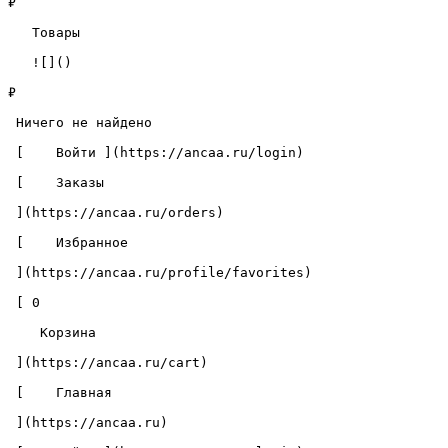
₽

   Товары 

   ![]()

₽

 Ничего не найдено 

 [    Войти ](https://ancaa.ru/login) 

 [    Заказы 

 ](https://ancaa.ru/orders) 

 [    Избранное 

 ](https://ancaa.ru/profile/favorites) 

 [ 0 

    Корзина 

 ](https://ancaa.ru/cart)

 [    Главная 

 ](https://ancaa.ru) 
