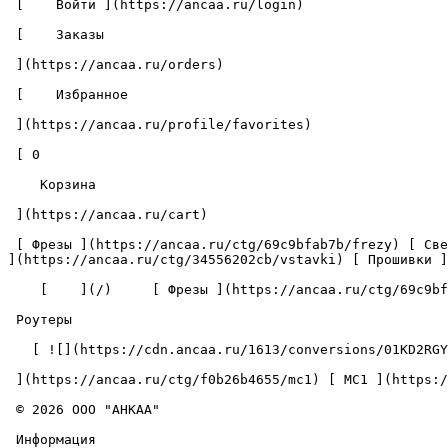
 [    Войти ](https://ancaa.ru/login) 

 [    Заказы 

 ](https://ancaa.ru/orders) 

 [    Избранное 

 ](https://ancaa.ru/profile/favorites) 

 [ 0 

    Корзина 

 ](https://ancaa.ru/cart)

 [ Фрезы ](https://ancaa.ru/ctg/69c9bfab7b/frezy) [ Сверла ](https://ancaa.ru/ctg/18f1b6fb02/sverla) [ Пластины ](https://ancaa.ru/ctg/e0f1419f29/plastiny) [ Вставки 
](https://ancaa.ru/ctg/34556202cb/vstavki) [ Прошивки ]
    [    ](/)     [ Фрезы ](https://ancaa.ru/ctg/69c9bfab7b/frezy)     [ Монолитные ](https://ancaa.ru/ctg/15d797ed4a/monolitnye)     

 Роутеры 

   [ ![](https://cdn.ancaa.ru/1613/conversions/01KD2RGYNWWWWVSX7F2GNRF66B-preview.jpg) 

 ](https://ancaa.ru/ctg/f0b26b4655/mc1) [ MC1 ](https://ancaa.ru/ctg/f0b26b4655/mc1) 

 © 2026 ООО "АНКАА" 

 Информация 
