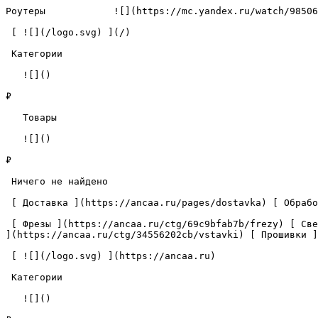
Роутеры            ![](https://mc.yandex.ru/watch/98506
 [ ![](/logo.svg) ](/) 

 Категории 

   ![]()

₽

   Товары 

   ![]()

₽

 Ничего не найдено 

 [ Доставка ](https://ancaa.ru/pages/dostavka) [ Обработка данных ](https://ancaa.ru/pages/privacy-policy) [ Контакты ](https://ancaa.ru/pages/contacts) 

 [ Фрезы ](https://ancaa.ru/ctg/69c9bfab7b/frezy) [ Сверла ](https://ancaa.ru/ctg/18f1b6fb02/sverla) [ Пластины ](https://ancaa.ru/ctg/e0f1419f29/plastiny) [ Вставки 
](https://ancaa.ru/ctg/34556202cb/vstavki) [ Прошивки ]
 [ ![](/logo.svg) ](https://ancaa.ru) 

 Категории 

   ![]()
