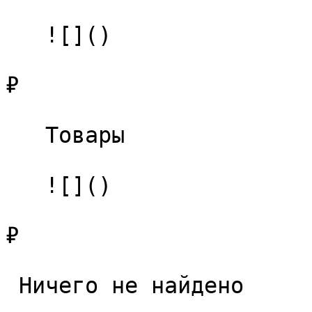
   ![]()

₽

   Товары 

   ![]()

₽

 Ничего не найдено 
