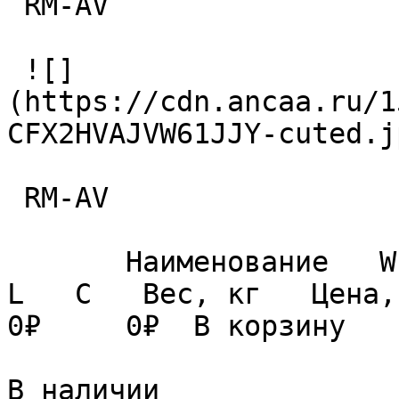
 RM-AV 

 ![]
(https://cdn.ancaa.ru/1
CFX2HVAJVW61JJY-cuted.jp
 RM-AV 

       Наименование   W   r   V   L1   Dmin   D   
L   C   Вес, кг   Цена, с НДС          
0₽     0₽  В корзину 

В наличии
