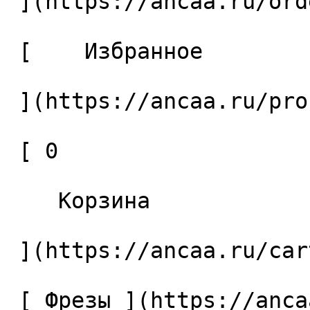
 ](https://ancaa.ru/orders) 

 [    Избранное 

 ](https://ancaa.ru/profile/favorites) 

 [ 0 

    Корзина 

 ](https://ancaa.ru/cart)

 [ Фрезы ](https://ancaa.ru/ctg/69c9bfab7b/frezy) 