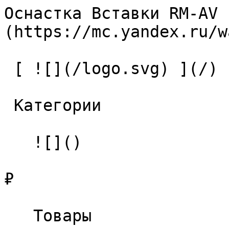
Оснастка Вставки RM-AV 
(https://mc.yandex.ru/w
 [ ![](/logo.svg) ](/) 

 Категории 

   ![]()

₽

   Товары 
