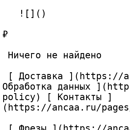
   ![]()

₽

 Ничего не найдено 

 [ Доставка ](https://ancaa.ru/pages/dostavka) [ 
Обработка данных ](http
policy) [ Контакты ]
(https://ancaa.ru/pages
 [ Фрезы ](https://ancaa.ru/ctg/69c9bfab7b/frezy) 