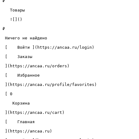
₽

   Товары 

   ![]()

₽

 Ничего не найдено 

 [    Войти ](https://ancaa.ru/login) 

 [    Заказы 

 ](https://ancaa.ru/orders) 

 [    Избранное 

 ](https://ancaa.ru/profile/favorites) 

 [ 0 

    Корзина 

 ](https://ancaa.ru/cart)

 [    Главная 

 ](https://ancaa.ru) 
