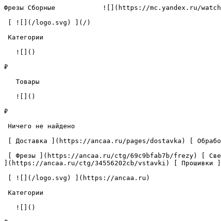
Фрезы Сборные            ![](https://mc.yandex.ru/watch
 [ ![](/logo.svg) ](/) 

 Категории 

   ![]()

₽

   Товары 

   ![]()

₽

 Ничего не найдено 

 [ Доставка ](https://ancaa.ru/pages/dostavka) [ Обработка данных ](https://ancaa.ru/pages/privacy-policy) [ Контакты ](https://ancaa.ru/pages/contacts) 

 [ Фрезы ](https://ancaa.ru/ctg/69c9bfab7b/frezy) [ Сверла ](https://ancaa.ru/ctg/18f1b6fb02/sverla) [ Пластины ](https://ancaa.ru/ctg/e0f1419f29/plastiny) [ Вставки 
](https://ancaa.ru/ctg/34556202cb/vstavki) [ Прошивки ]
 [ ![](/logo.svg) ](https://ancaa.ru) 

 Категории 

   ![]()
