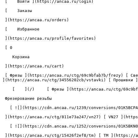
 [    Войти ](https://ancaa.ru/login) 

 [    Заказы 

 ](https://ancaa.ru/orders) 

 [    Избранное 

 ](https://ancaa.ru/profile/favorites) 

 [ 0 

    Корзина 

 ](https://ancaa.ru/cart)

 [ Фрезы ](https://ancaa.ru/ctg/69c9bfab7b/frezy) [ Сверла ](https://ancaa.ru/ctg/18f1b6fb02/sverla) [ Пластины ](https://ancaa.ru/ctg/e0f1419f29/plastiny) [ Вставки 
](https://ancaa.ru/ctg/34556202cb/vstavki) [ Прошивки ]
    [    ](/)     [ Фрезы ](https://ancaa.ru/ctg/69c9bfab7b/frezy)     [ Сборные ](https://ancaa.ru/ctg/bd77e5b8da/sbornye)     

 Фрезерование резьбы 

   [ ![](https://cdn.ancaa.ru/1239/conversions/01K5BCPANE6M0760EGE9QWNV5G-preview.jpg) 

 ](https://ancaa.ru/ctg/811e73a247/vn27) [ VN27 ](https://ancaa.ru/ctg/811e73a247/vn27) 

   [ ![](https://cdn.ancaa.ru/1252/conversions/01K5BKN08PDY589YXR1F66798G-preview.jpg) 

 ](https://ancaa.ru/ctg/15426f2ef8/tm) [ TM ](https://ancaa.ru/ctg/15426f2ef8/tm) 
