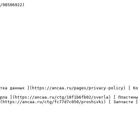
/98506922)

(https://ancaa.ru/ctg/fc77d7c050/proshivki) [ Запчасти ]