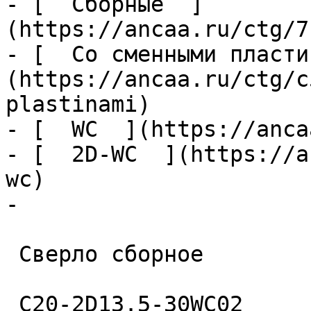
- [  Сборные  ]
(https://ancaa.ru/ctg/7
- [  Со сменными пласти
(https://ancaa.ru/ctg/c
plastinami)

- [  WC  ](https://anca
- [  2D-WC  ](https://a
wc)

- 

 Сверло сборное 

 C20-2D13.5-30WC02 
