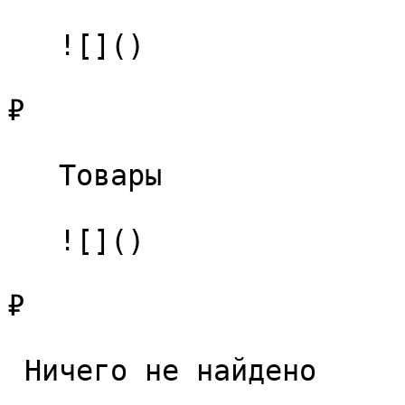
   ![]()

₽

   Товары 

   ![]()

₽

 Ничего не найдено 
