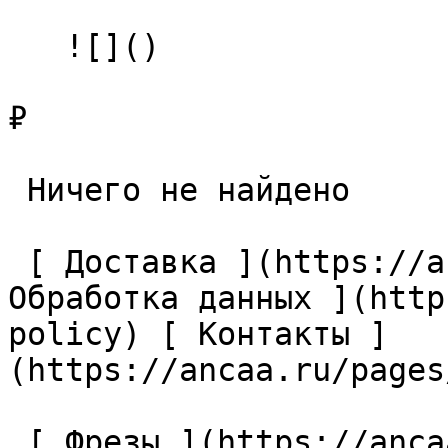
   ![]()

₽

 Ничего не найдено 

 [ Доставка ](https://ancaa.ru/pages/dostavka) [ 
Обработка данных ](http
policy) [ Контакты ]
(https://ancaa.ru/pages
 [ Фрезы ](https://ancaa.ru/ctg/69c9bfab7b/frezy) 