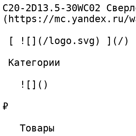
C20-2D13.5-30WC02 Сверл
(https://mc.yandex.ru/w
 [ ![](/logo.svg) ](/) 

 Категории 

   ![]()

₽

   Товары 
