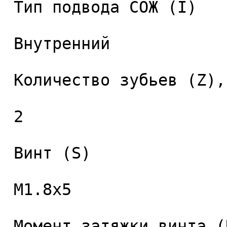
 Тип подвода СОЖ (I) 

 Внутренний 

 Количество зубьев (Z), шт. 

 2 

 Винт (S) 

 M1.8x5 

 Момент затяжки винта (Nm) 
