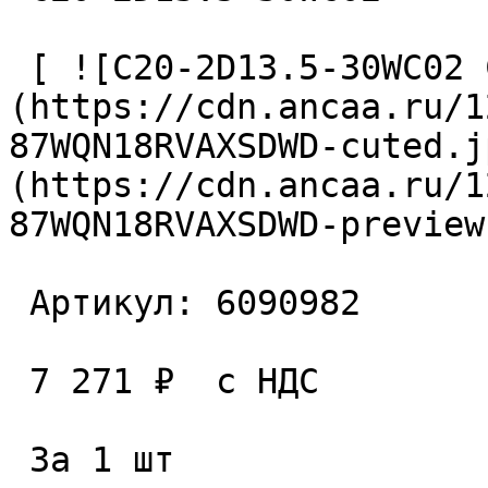
 [ ![C20-2D13.5-30WC02 Сверло сборное]
(https://cdn.ancaa.ru/1
87WQN18RVAXSDWD-cuted.j
(https://cdn.ancaa.ru/1
87WQN18RVAXSDWD-preview
 Артикул: 6090982 

 7 271 ₽  с НДС  

 За 1 шт 
