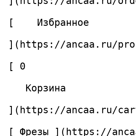
 ](https://ancaa.ru/orders) 

 [    Избранное 

 ](https://ancaa.ru/profile/favorites) 

 [ 0 

    Корзина 

 ](https://ancaa.ru/cart)

 [ Фрезы ](https://ancaa.ru/ctg/69c9bfab7b/frezy) 