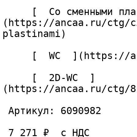
     [  Со сменными пластинами  ]
(https://ancaa.ru/ctg/c
plastinami) 

     [  WC  ](https://ancaa.ru/ctg/ec7adb5339/wc) 

     [  2D-WC  ]
(https://ancaa.ru/ctg/8
 Артикул: 6090982 

 7 271 ₽  с НДС  
