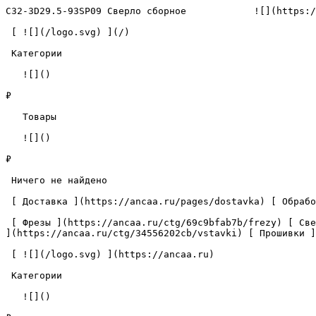
C32-3D29.5-93SP09 Сверло сборное            ![](https:/
 [ ![](/logo.svg) ](/) 

 Категории 

   ![]()

₽

   Товары 

   ![]()

₽

 Ничего не найдено 

 [ Доставка ](https://ancaa.ru/pages/dostavka) [ Обработка данных ](https://ancaa.ru/pages/privacy-policy) [ Контакты ](https://ancaa.ru/pages/contacts) 

 [ Фрезы ](https://ancaa.ru/ctg/69c9bfab7b/frezy) [ Сверла ](https://ancaa.ru/ctg/18f1b6fb02/sverla) [ Пластины ](https://ancaa.ru/ctg/e0f1419f29/plastiny) [ Вставки 
](https://ancaa.ru/ctg/34556202cb/vstavki) [ Прошивки ]
 [ ![](/logo.svg) ](https://ancaa.ru) 

 Категории 

   ![]()
