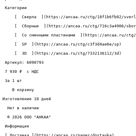
 Категории 

     [  Сверла  ](https://ancaa.ru/ctg/18f1b6fb02/sverla) 

     [  Сборные  ](https://ancaa.ru/ctg/716c3a4906/sbornye) 

     [  Со сменными пластинами  ](https://ancaa.ru/ctg/c5890add72/so-smennymi-plastinami) 

     [  SP  ](https://ancaa.ru/ctg/c3f3d4ae6e/sp) 

     [  3D  ](https://ancaa.ru/ctg/7332136112/3d) 

 Артикул: 6090793 

 7 930 ₽  с НДС  

 За 1 шт 

    В корзину   

Изготовление 10 дней

  Нет в наличии 

  © 2026 ООО "АНКАА" 

 Информация 

 [ Доставка ](https://ancaa.ru/pages/dostavka) 
