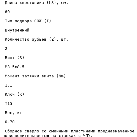
 Длина хвостовика (L3), мм. 

 60 

 Тип подвода СОЖ (I) 

 Внутренний 

 Количество зубьев (Z), шт. 

 2 

 Винт (S) 

 M3.5x8.5 

 Момент затяжки винта (Nm) 

 1.1 

 Ключ (K) 

 T15 

 Вес, кг 

 0.70 

 Сборное сверло со сменными пластинами предназначенное для сверления отверстий диаметром 29.5 мм., на глубину 93 мм., в металлических изделиях с высокой точностью и 
производительностью на станках с ЧПУ. 
