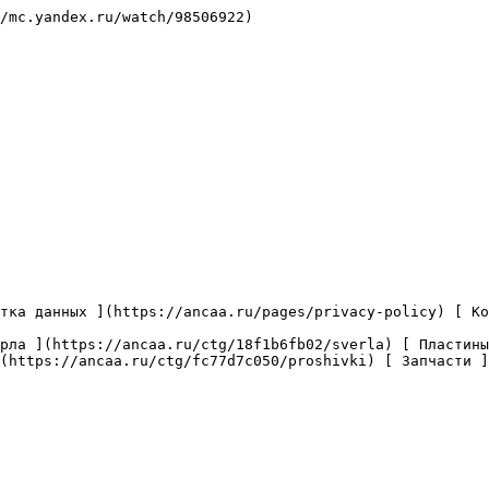
/mc.yandex.ru/watch/98506922)

(https://ancaa.ru/ctg/fc77d7c050/proshivki) [ Запчасти ]