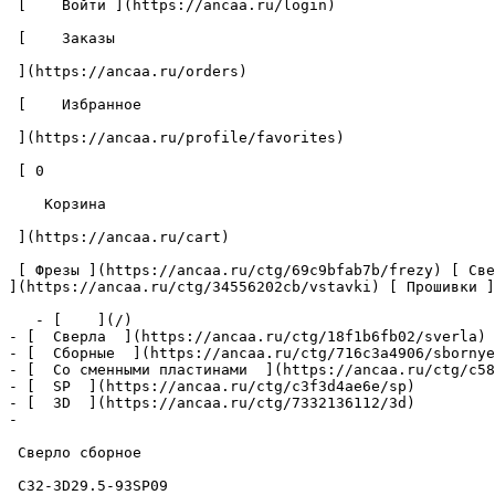
 [    Войти ](https://ancaa.ru/login) 

 [    Заказы 

 ](https://ancaa.ru/orders) 

 [    Избранное 

 ](https://ancaa.ru/profile/favorites) 

 [ 0 

    Корзина 

 ](https://ancaa.ru/cart)

 [ Фрезы ](https://ancaa.ru/ctg/69c9bfab7b/frezy) [ Сверла ](https://ancaa.ru/ctg/18f1b6fb02/sverla) [ Пластины ](https://ancaa.ru/ctg/e0f1419f29/plastiny) [ Вставки 
](https://ancaa.ru/ctg/34556202cb/vstavki) [ Прошивки ]
   - [    ](/)

- [  Сверла  ](https://ancaa.ru/ctg/18f1b6fb02/sverla)

- [  Сборные  ](https://ancaa.ru/ctg/716c3a4906/sbornye
- [  Со сменными пластинами  ](https://ancaa.ru/ctg/c58
- [  SP  ](https://ancaa.ru/ctg/c3f3d4ae6e/sp)

- [  3D  ](https://ancaa.ru/ctg/7332136112/3d)

- 

 Сверло сборное 

 C32-3D29.5-93SP09 
