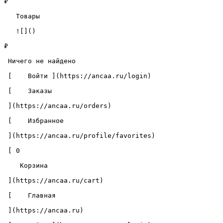
₽

   Товары 

   ![]()

₽

 Ничего не найдено 

 [    Войти ](https://ancaa.ru/login) 

 [    Заказы 

 ](https://ancaa.ru/orders) 

 [    Избранное 

 ](https://ancaa.ru/profile/favorites) 

 [ 0 

    Корзина 

 ](https://ancaa.ru/cart)

 [    Главная 

 ](https://ancaa.ru) 
