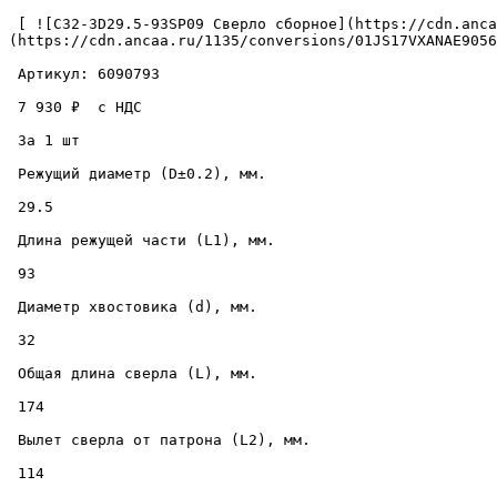
 [ ![C32-3D29.5-93SP09 Сверло сборное](https://cdn.ancaa.ru/1135/conversions/01JS17VXANAE9056ND9PFAD384-cuted.jpg) ]
(https://cdn.ancaa.ru/1135/conversions/01JS17VXANAE9056
 Артикул: 6090793 

 7 930 ₽  с НДС  

 За 1 шт 

 Режущий диаметр (D±0.2), мм. 

 29.5 

 Длина режущей части (L1), мм. 

 93 

 Диаметр хвостовика (d), мм. 

 32 

 Общая длина сверла (L), мм. 

 174 

 Вылет сверла от патрона (L2), мм. 

 114 
