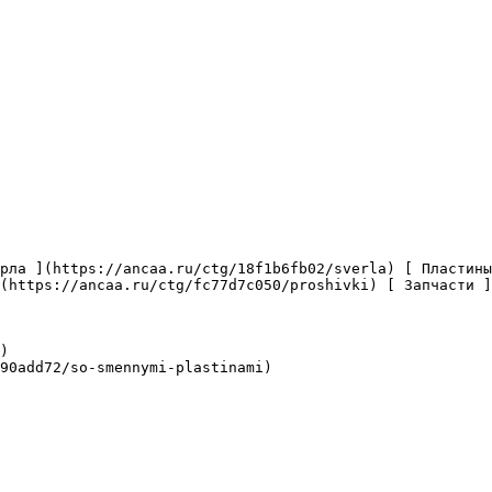
(https://ancaa.ru/ctg/fc77d7c050/proshivki) [ Запчасти ]
)

90add72/so-smennymi-plastinami)
