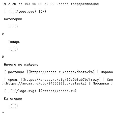
19.2-20-77-153-5D-EC-Z2-U9 Сверло твердосплавное       
 [ ![](/logo.svg) ](/) 

 Категории 

   ![]()

₽

   Товары 

   ![]()

₽

 Ничего не найдено 

 [ Доставка ](https://ancaa.ru/pages/dostavka) [ Обработка данных ](https://ancaa.ru/pages/privacy-policy) [ Контакты ](https://ancaa.ru/pages/contacts) 

 [ Фрезы ](https://ancaa.ru/ctg/69c9bfab7b/frezy) [ Сверла ](https://ancaa.ru/ctg/18f1b6fb02/sverla) [ Пластины ](https://ancaa.ru/ctg/e0f1419f29/plastiny) [ Вставки 
](https://ancaa.ru/ctg/34556202cb/vstavki) [ Прошивки ]
 [ ![](/logo.svg) ](https://ancaa.ru) 

 Категории 

   ![]()
