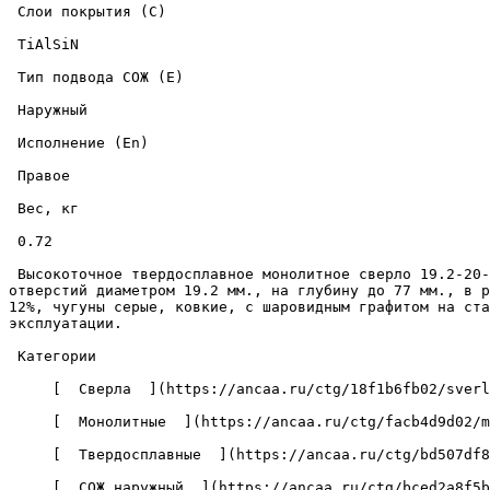
 Слои покрытия (C) 

 TiAlSiN 

 Тип подвода СОЖ (E) 

 Наружный 

 Исполнение (En) 

 Правое 

 Вес, кг 

 0.72 

 Высокоточное твердосплавное монолитное сверло 19.2-20-77-153-5D-EC-Z2-U9 с износостойким покрытием из нитрида титана-алюминия-кремния, предназначено для сверления 
отверстий диаметром 19.2 мм., на глубину до 77 мм., в р
12%, чугуны серые, ковкие, с шаровидным графитом на ста
эксплуатации. 

 Категории 

     [  Сверла  ](https://ancaa.ru/ctg/18f1b6fb02/sverla) 

     [  Монолитные  ](https://ancaa.ru/ctg/facb4d9d02/monolitnye) 

     [  Твердосплавные  ](https://ancaa.ru/ctg/bd507df8f7/tverdosplavnye) 

     [  СОЖ наружный  ](https://ancaa.ru/ctg/bced2a8f5b/sozh-naruzhnyy) 
