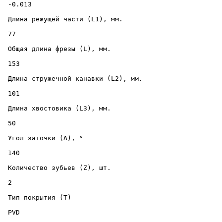
 -0.013 

 Длина режущей части (L1), мм. 

 77 

 Общая длина фрезы (L), мм. 

 153 

 Длина стружечной канавки (L2), мм. 

 101 

 Длина хвостовика (L3), мм. 

 50 

 Угол заточки (A), ° 

 140 

 Количество зубьев (Z), шт. 

 2 

 Тип покрытия (T) 

 PVD 
