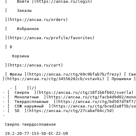
 [    Войти ](https://ancaa.ru/login) 

 [    Заказы 

 ](https://ancaa.ru/orders) 

 [    Избранное 

 ](https://ancaa.ru/profile/favorites) 

 [ 0 

    Корзина 

 ](https://ancaa.ru/cart)

 [ Фрезы ](https://ancaa.ru/ctg/69c9bfab7b/frezy) [ Сверла ](https://ancaa.ru/ctg/18f1b6fb02/sverla) [ Пластины ](https://ancaa.ru/ctg/e0f1419f29/plastiny) [ Вставки 
](https://ancaa.ru/ctg/34556202cb/vstavki) [ Прошивки ]
   - [    ](/)

- [  Сверла  ](https://ancaa.ru/ctg/18f1b6fb02/sverla)

- [  Монолитные  ](https://ancaa.ru/ctg/facb4d9d02/mono
- [  Твердосплавные  ](https://ancaa.ru/ctg/bd507df8f7/
- [  СОЖ наружный  ](https://ancaa.ru/ctg/bced2a8f5b/so
- [  5D  ](https://ancaa.ru/ctg/27cabaf04c/5d)

- 

 Сверло твердосплавное 

 19.2-20-77-153-5D-EC-Z2-U9 
