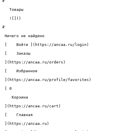
₽

   Товары 

   ![]()

₽

 Ничего не найдено 

 [    Войти ](https://ancaa.ru/login) 

 [    Заказы 

 ](https://ancaa.ru/orders) 

 [    Избранное 

 ](https://ancaa.ru/profile/favorites) 

 [ 0 

    Корзина 

 ](https://ancaa.ru/cart)

 [    Главная 

 ](https://ancaa.ru) 
