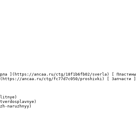
(https://ancaa.ru/ctg/fc77d7c050/proshivki) [ Запчасти ]
litnye)

tverdosplavnye)

zh-naruzhnyy)
