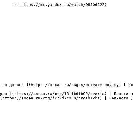
     ![](https://mc.yandex.ru/watch/98506922)

(https://ancaa.ru/ctg/fc77d7c050/proshivki) [ Запчасти ]