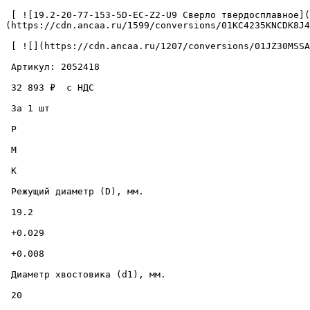
 [ ![19.2-20-77-153-5D-EC-Z2-U9 Сверло твердосплавное](https://cdn.ancaa.ru/1599/conversions/01KC4235KNCDK8J4VMJAC44SDN-cuted.jpg) ]
(https://cdn.ancaa.ru/1599/conversions/01KC4235KNCDK8J4
 [ ![](https://cdn.ancaa.ru/1207/conversions/01JZ30MSSAW31365CKC7SE98NN-thumb.jpg) ](https://cdn.ancaa.ru/1207/conversions/01JZ30MSSAW31365CKC7SE98NN-preview.jpg) 

 Артикул: 2052418 

 32 893 ₽  с НДС  

 За 1 шт 

 P

 M

 K

 Режущий диаметр (D), мм. 

 19.2 

 +0.029 

 +0.008 

 Диаметр хвостовика (d1), мм. 

 20 
