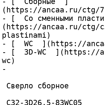
- [  Сборные  ]
(https://ancaa.ru/ctg/7
- [  Со сменными пласти
(https://ancaa.ru/ctg/c
plastinami)

- [  WC  ](https://anca
- [  3D-WC  ](https://a
wc)

- 

 Сверло сборное 

 C32-3D26.5-83WC05 
