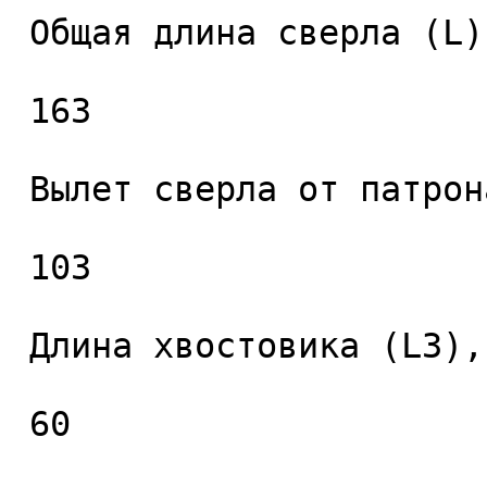
 Общая длина сверла (L), мм. 

 163 

 Вылет сверла от патрона (L2), мм. 

 103 

 Длина хвостовика (L3), мм. 

 60 
