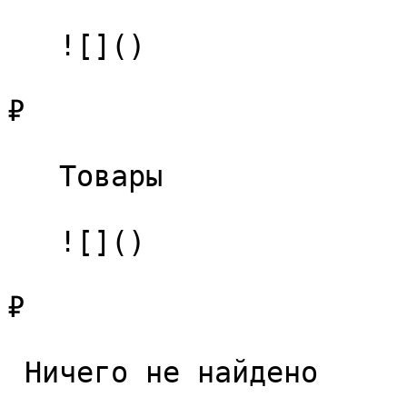
   ![]()

₽

   Товары 

   ![]()

₽

 Ничего не найдено 
