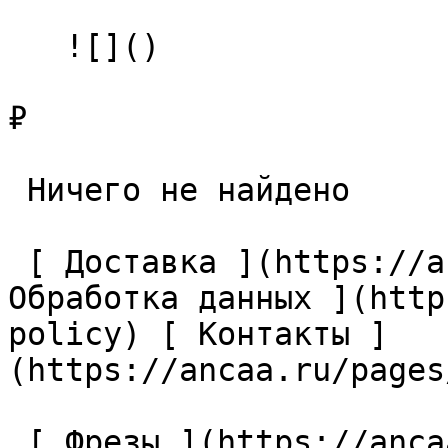
   ![]()

₽

 Ничего не найдено 

 [ Доставка ](https://ancaa.ru/pages/dostavka) [ 
Обработка данных ](http
policy) [ Контакты ]
(https://ancaa.ru/pages
 [ Фрезы ](https://ancaa.ru/ctg/69c9bfab7b/frezy) 