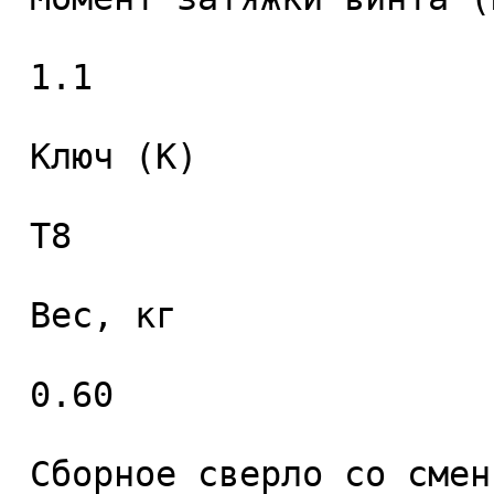
 1.1 

 Ключ (K) 

 T8 

 Вес, кг 

 0.60 

 Сборное сверло со сменными пластинами 