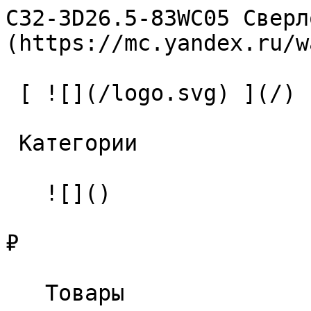
C32-3D26.5-83WC05 Сверл
(https://mc.yandex.ru/w
 [ ![](/logo.svg) ](/) 

 Категории 

   ![]()

₽

   Товары 
