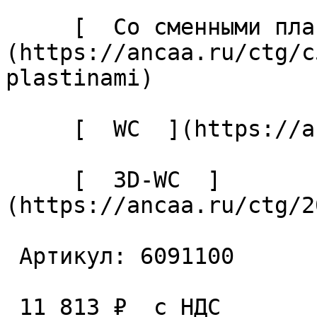
     [  Со сменными пластинами  ]
(https://ancaa.ru/ctg/c
plastinami) 

     [  WC  ](https://ancaa.ru/ctg/ec7adb5339/wc) 

     [  3D-WC  ]
(https://ancaa.ru/ctg/2
 Артикул: 6091100 

 11 813 ₽  с НДС  
