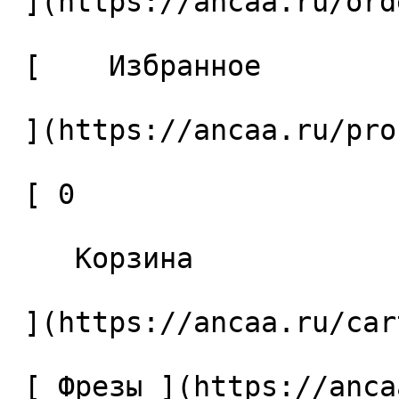
 ](https://ancaa.ru/orders) 

 [    Избранное 

 ](https://ancaa.ru/profile/favorites) 

 [ 0 

    Корзина 

 ](https://ancaa.ru/cart)

 [ Фрезы ](https://ancaa.ru/ctg/69c9bfab7b/frezy) 