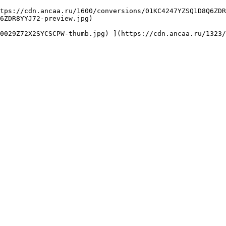
6ZDR8YYJ72-preview.jpg) 
