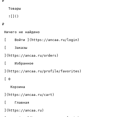
₽

   Товары 

   ![]()

₽

 Ничего не найдено 

 [    Войти ](https://ancaa.ru/login) 

 [    Заказы 

 ](https://ancaa.ru/orders) 

 [    Избранное 

 ](https://ancaa.ru/profile/favorites) 

 [ 0 

    Корзина 

 ](https://ancaa.ru/cart)

 [    Главная 

 ](https://ancaa.ru) 
