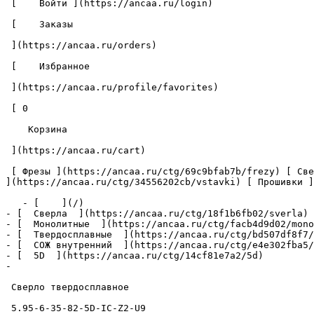
 [    Войти ](https://ancaa.ru/login) 

 [    Заказы 

 ](https://ancaa.ru/orders) 

 [    Избранное 

 ](https://ancaa.ru/profile/favorites) 

 [ 0 

    Корзина 

 ](https://ancaa.ru/cart)

 [ Фрезы ](https://ancaa.ru/ctg/69c9bfab7b/frezy) [ Сверла ](https://ancaa.ru/ctg/18f1b6fb02/sverla) [ Пластины ](https://ancaa.ru/ctg/e0f1419f29/plastiny) [ Вставки 
](https://ancaa.ru/ctg/34556202cb/vstavki) [ Прошивки ]
   - [    ](/)

- [  Сверла  ](https://ancaa.ru/ctg/18f1b6fb02/sverla)

- [  Монолитные  ](https://ancaa.ru/ctg/facb4d9d02/mono
- [  Твердосплавные  ](https://ancaa.ru/ctg/bd507df8f7/
- [  СОЖ внутренний  ](https://ancaa.ru/ctg/e4e302fba5/
- [  5D  ](https://ancaa.ru/ctg/14cf81e7a2/5d)

- 

 Сверло твердосплавное 

 5.95-6-35-82-5D-IC-Z2-U9 
