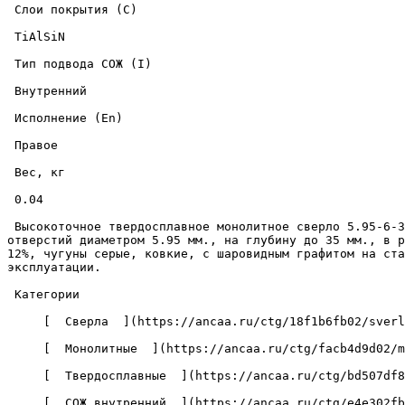
 Слои покрытия (C) 

 TiAlSiN 

 Тип подвода СОЖ (I) 

 Внутренний 

 Исполнение (En) 

 Правое 

 Вес, кг 

 0.04 

 Высокоточное твердосплавное монолитное сверло 5.95-6-35-82-5D-IC-Z2-U9 с износостойким покрытием из нитрида титана-алюминия-кремния, предназначено для сверления 
отверстий диаметром 5.95 мм., на глубину до 35 мм., в р
12%, чугуны серые, ковкие, с шаровидным графитом на ста
эксплуатации. 

 Категории 

     [  Сверла  ](https://ancaa.ru/ctg/18f1b6fb02/sverla) 

     [  Монолитные  ](https://ancaa.ru/ctg/facb4d9d02/monolitnye) 

     [  Твердосплавные  ](https://ancaa.ru/ctg/bd507df8f7/tverdosplavnye) 

     [  СОЖ внутренний  ](https://ancaa.ru/ctg/e4e302fba5/sozh-vnutrenniy) 
