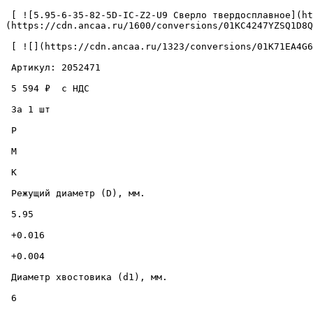
 [ ![5.95-6-35-82-5D-IC-Z2-U9 Сверло твердосплавное](https://cdn.ancaa.ru/1600/conversions/01KC4247YZSQ1D8Q6ZDR8YYJ72-cuted.jpg) ]
(https://cdn.ancaa.ru/1600/conversions/01KC4247YZSQ1D8Q
 [ ![](https://cdn.ancaa.ru/1323/conversions/01K71EA4G60029Z72X2SYCSCPW-thumb.jpg) ](https://cdn.ancaa.ru/1323/conversions/01K71EA4G60029Z72X2SYCSCPW-preview.jpg) 

 Артикул: 2052471 

 5 594 ₽  с НДС  

 За 1 шт 

 P

 M

 K

 Режущий диаметр (D), мм. 

 5.95 

 +0.016 

 +0.004 

 Диаметр хвостовика (d1), мм. 

 6 
