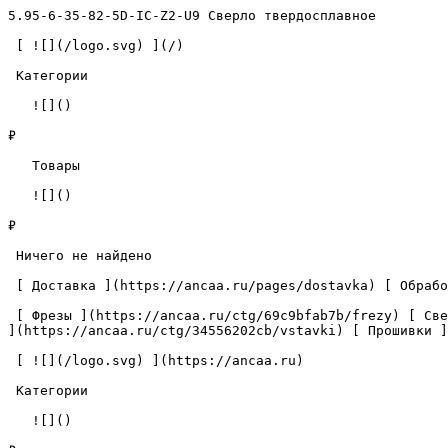
5.95-6-35-82-5D-IC-Z2-U9 Сверло твердосплавное         
 [ ![](/logo.svg) ](/) 

 Категории 

   ![]()

₽

   Товары 

   ![]()

₽

 Ничего не найдено 

 [ Доставка ](https://ancaa.ru/pages/dostavka) [ Обработка данных ](https://ancaa.ru/pages/privacy-policy) [ Контакты ](https://ancaa.ru/pages/contacts) 

 [ Фрезы ](https://ancaa.ru/ctg/69c9bfab7b/frezy) [ Сверла ](https://ancaa.ru/ctg/18f1b6fb02/sverla) [ Пластины ](https://ancaa.ru/ctg/e0f1419f29/plastiny) [ Вставки 
](https://ancaa.ru/ctg/34556202cb/vstavki) [ Прошивки ]
 [ ![](/logo.svg) ](https://ancaa.ru) 

 Категории 

   ![]()
