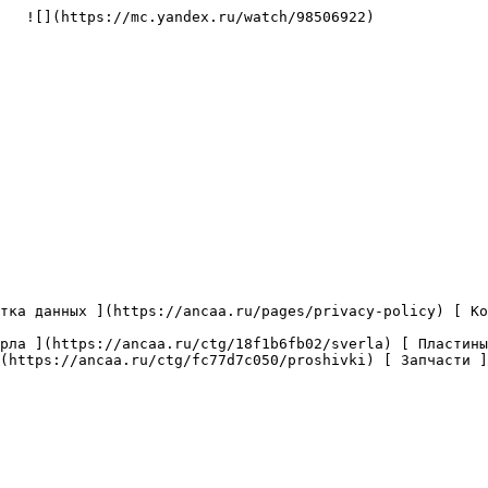
   ![](https://mc.yandex.ru/watch/98506922)

(https://ancaa.ru/ctg/fc77d7c050/proshivki) [ Запчасти ]