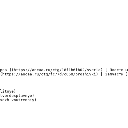
(https://ancaa.ru/ctg/fc77d7c050/proshivki) [ Запчасти ]
litnye)

tverdosplavnye)

sozh-vnutrenniy)
