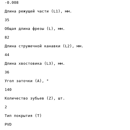
 -0.008 

 Длина режущей части (L1), мм. 

 35 

 Общая длина фрезы (L), мм. 

 82 

 Длина стружечной канавки (L2), мм. 

 44 

 Длина хвостовика (L3), мм. 

 36 

 Угол заточки (A), ° 

 140 

 Количество зубьев (Z), шт. 

 2 

 Тип покрытия (T) 

 PVD 
