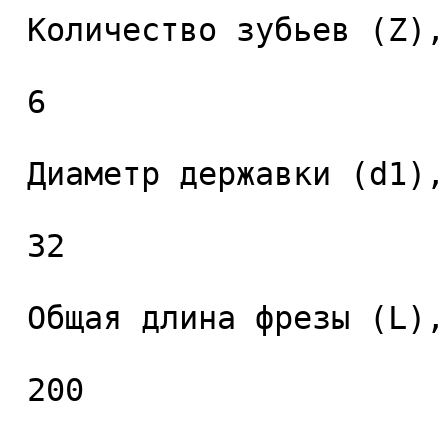
 Количество зубьев (Z), шт. 

 6 

 Диаметр державки (d1), мм. 

 32 

 Общая длина фрезы (L), мм. 

 200 
