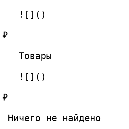
   ![]()

₽

   Товары 

   ![]()

₽

 Ничего не найдено 
