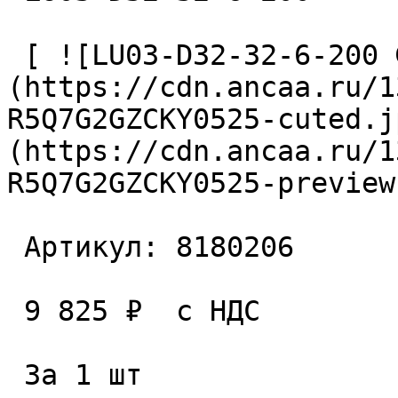
 [ ![LU03-D32-32-6-200 Фреза сборная]
(https://cdn.ancaa.ru/1
R5Q7G2GZCKY0525-cuted.j
(https://cdn.ancaa.ru/1
R5Q7G2GZCKY0525-preview
 Артикул: 8180206 

 9 825 ₽  с НДС  

 За 1 шт 
