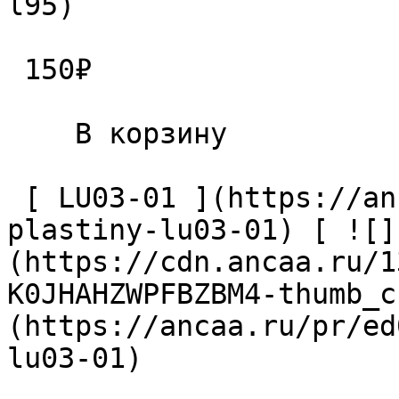
l95) 

 150₽ 

    В корзину   

 [ LU03-01 ](https://ancaa.ru/pr/ed0a8bde82/vint-
plastiny-lu03-01) [ ![]
(https://cdn.ancaa.ru/1
K0JHAHZWPFBZBM4-thumb_c
(https://ancaa.ru/pr/ed
lu03-01) 
