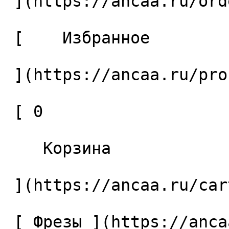
 ](https://ancaa.ru/orders) 

 [    Избранное 

 ](https://ancaa.ru/profile/favorites) 

 [ 0 

    Корзина 

 ](https://ancaa.ru/cart)

 [ Фрезы ](https://ancaa.ru/ctg/69c9bfab7b/frezy) 