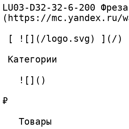
LU03-D32-32-6-200 Фреза
(https://mc.yandex.ru/w
 [ ![](/logo.svg) ](/) 

 Категории 

   ![]()

₽

   Товары 
