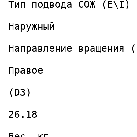
 Тип подвода СОЖ (E\I) 

 Наружный 

 Направление вращения (RH) 

 Правое 

 (D3) 

 26.18 

 Вес, кг 
