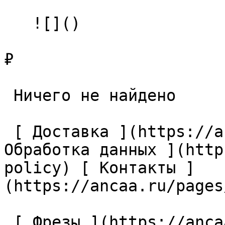
   ![]()

₽

 Ничего не найдено 

 [ Доставка ](https://ancaa.ru/pages/dostavka) [ 
Обработка данных ](http
policy) [ Контакты ]
(https://ancaa.ru/pages
 [ Фрезы ](https://ancaa.ru/ctg/69c9bfab7b/frezy) 