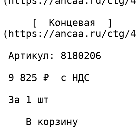
(https://ancaa.ru/ctg/4
     [  Концевая  ]
(https://ancaa.ru/ctg/4
 Артикул: 8180206 

 9 825 ₽  с НДС  

 За 1 шт 

    В корзину   
