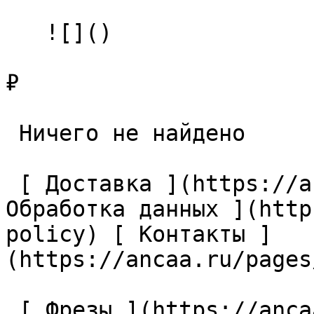
   ![]()

₽

 Ничего не найдено 

 [ Доставка ](https://ancaa.ru/pages/dostavka) [ 
Обработка данных ](http
policy) [ Контакты ]
(https://ancaa.ru/pages
 [ Фрезы ](https://ancaa.ru/ctg/69c9bfab7b/frezy) 