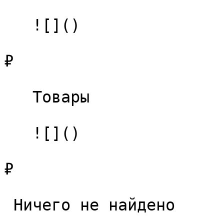
   ![]()

₽

   Товары 

   ![]()

₽

 Ничего не найдено 
