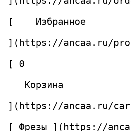
 ](https://ancaa.ru/orders) 

 [    Избранное 

 ](https://ancaa.ru/profile/favorites) 

 [ 0 

    Корзина 

 ](https://ancaa.ru/cart)

 [ Фрезы ](https://ancaa.ru/ctg/69c9bfab7b/frezy) 