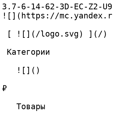
3.7-6-14-62-3D-EC-Z2-U9 Сверл
![](https://mc.yandex.r
 [ ![](/logo.svg) ](/) 

 Категории 

   ![]()

₽

   Товары 
