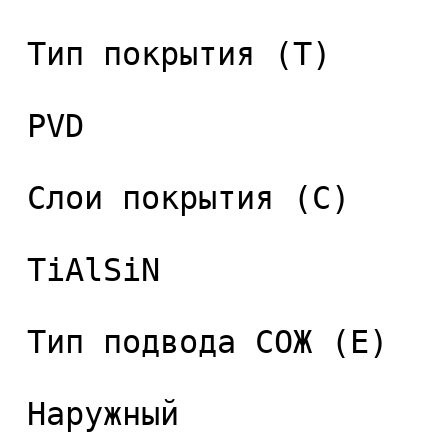
 Тип покрытия (T) 

 PVD 

 Слои покрытия (C) 

 TiAlSiN 

 Тип подвода СОЖ (E) 

 Наружный 
