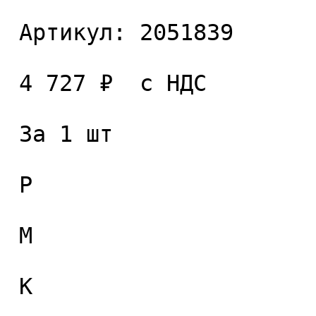
 Артикул: 2051839 

 4 727 ₽  с НДС  

 За 1 шт 

 P

 M

 K
