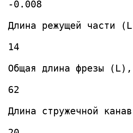
 -0.008 

 Длина режущей части (L1), мм. 

 14 

 Общая длина фрезы (L), мм. 

 62 

 Длина стружечной канавки (L2), мм. 

 20 
