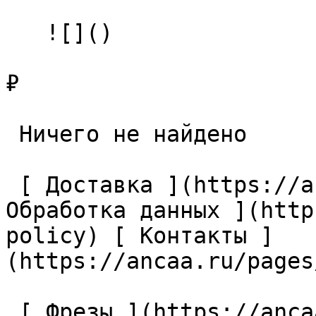
   ![]()

₽

 Ничего не найдено 

 [ Доставка ](https://ancaa.ru/pages/dostavka) [ 
Обработка данных ](http
policy) [ Контакты ]
(https://ancaa.ru/pages
 [ Фрезы ](https://ancaa.ru/ctg/69c9bfab7b/frezy) 