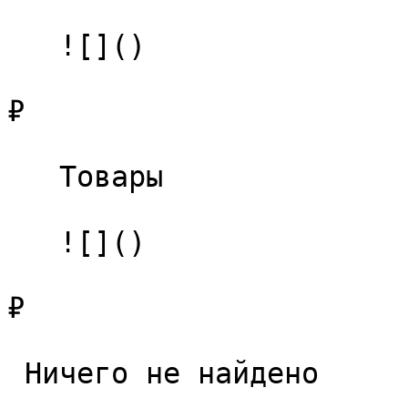
   ![]()

₽

   Товары 

   ![]()

₽

 Ничего не найдено 
