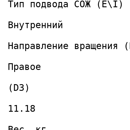
 Тип подвода СОЖ (E\I) 

 Внутренний 

 Направление вращения (RH) 

 Правое 

 (D3) 

 11.18 

 Вес, кг 
