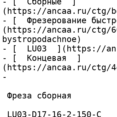
- [  Сборные  ]
(https://ancaa.ru/ctg/b
- [  Фрезерование быстр
(https://ancaa.ru/ctg/6
bystropodachnoe)

- [  LU03  ](https://an
- [  Концевая  ]
(https://ancaa.ru/ctg/4
- 

 Фреза сборная 

 LU03-D17-16-2-150-С 
