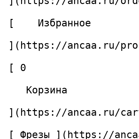
 ](https://ancaa.ru/orders) 

 [    Избранное 

 ](https://ancaa.ru/profile/favorites) 

 [ 0 

    Корзина 

 ](https://ancaa.ru/cart)

 [ Фрезы ](https://ancaa.ru/ctg/69c9bfab7b/frezy) 