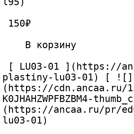
l95) 

 150₽ 

    В корзину   

 [ LU03-01 ](https://ancaa.ru/pr/ed0a8bde82/vint-
plastiny-lu03-01) [ ![]
(https://cdn.ancaa.ru/1
K0JHAHZWPFBZBM4-thumb_c
(https://ancaa.ru/pr/ed
lu03-01) 
