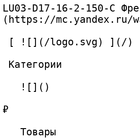
LU03-D17-16-2-150-С Фре
(https://mc.yandex.ru/w
 [ ![](/logo.svg) ](/) 

 Категории 

   ![]()

₽

   Товары 
