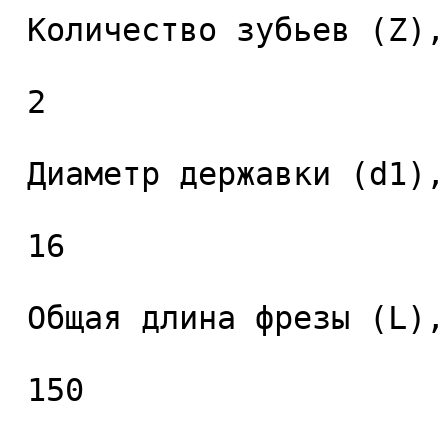
 Количество зубьев (Z), шт. 

 2 

 Диаметр державки (d1), мм. 

 16 

 Общая длина фрезы (L), мм. 

 150 
