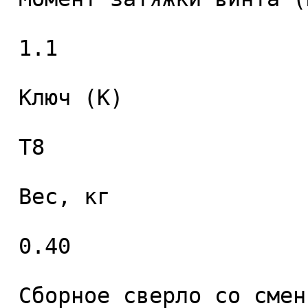
 1.1 

 Ключ (K) 

 T8 

 Вес, кг 

 0.40 

 Сборное сверло со сменными пластинами 