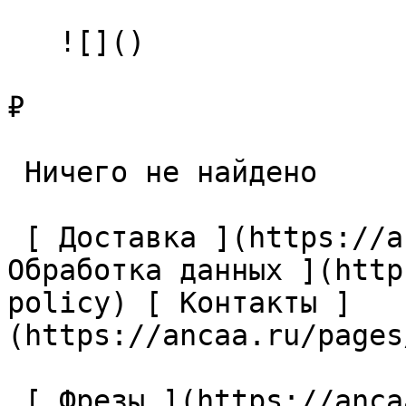
   ![]()

₽

 Ничего не найдено 

 [ Доставка ](https://ancaa.ru/pages/dostavka) [ 
Обработка данных ](http
policy) [ Контакты ]
(https://ancaa.ru/pages
 [ Фрезы ](https://ancaa.ru/ctg/69c9bfab7b/frezy) 