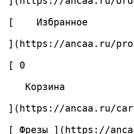
 ](https://ancaa.ru/orders) 

 [    Избранное 

 ](https://ancaa.ru/profile/favorites) 

 [ 0 

    Корзина 

 ](https://ancaa.ru/cart)

 [ Фрезы ](https://ancaa.ru/ctg/69c9bfab7b/frezy) 