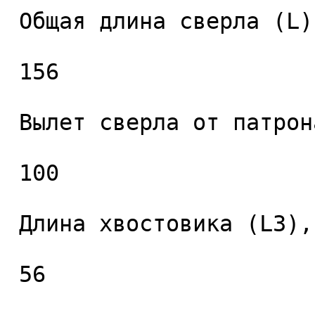
 Общая длина сверла (L), мм. 

 156 

 Вылет сверла от патрона (L2), мм. 

 100 

 Длина хвостовика (L3), мм. 

 56 
