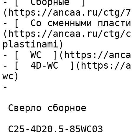
- [  Сборные  ]
(https://ancaa.ru/ctg/7
- [  Со сменными пласти
(https://ancaa.ru/ctg/c
plastinami)

- [  WC  ](https://anca
- [  4D-WC  ](https://a
wc)

- 

 Сверло сборное 

 C25-4D20.5-85WC03 
