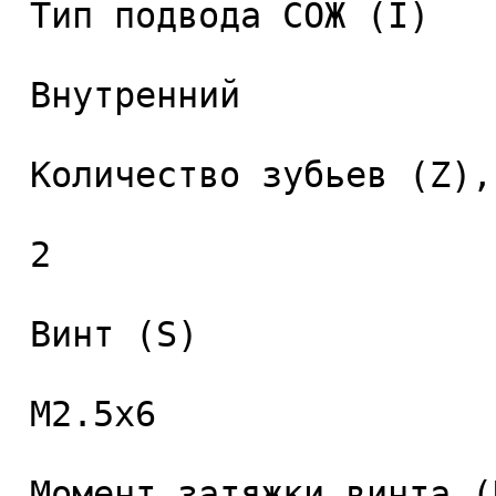
 Тип подвода СОЖ (I) 

 Внутренний 

 Количество зубьев (Z), шт. 

 2 

 Винт (S) 

 M2.5x6 

 Момент затяжки винта (Nm) 
