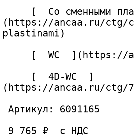
     [  Со сменными пластинами  ]
(https://ancaa.ru/ctg/c
plastinami) 

     [  WC  ](https://ancaa.ru/ctg/ec7adb5339/wc) 

     [  4D-WC  ]
(https://ancaa.ru/ctg/7
 Артикул: 6091165 

 9 765 ₽  с НДС  
