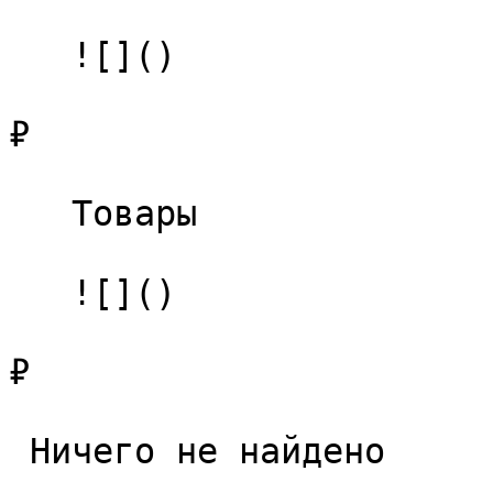
   ![]()

₽

   Товары 

   ![]()

₽

 Ничего не найдено 
