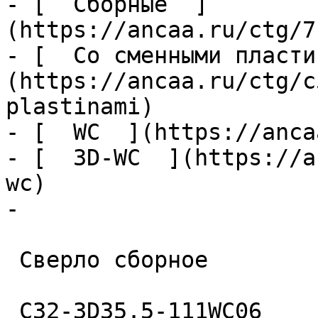
- [  Сборные  ]
(https://ancaa.ru/ctg/7
- [  Со сменными пласти
(https://ancaa.ru/ctg/c
plastinami)

- [  WC  ](https://anca
- [  3D-WC  ](https://a
wc)

- 

 Сверло сборное 

 C32-3D35.5-111WC06 
