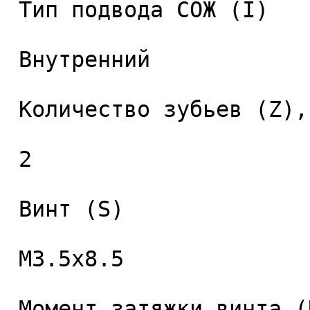
 Тип подвода СОЖ (I) 

 Внутренний 

 Количество зубьев (Z), шт. 

 2 

 Винт (S) 

 M3.5x8.5 

 Момент затяжки винта (Nm) 
