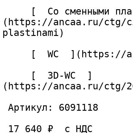
     [  Со сменными пластинами  ]
(https://ancaa.ru/ctg/c
plastinami) 

     [  WC  ](https://ancaa.ru/ctg/ec7adb5339/wc) 

     [  3D-WC  ]
(https://ancaa.ru/ctg/2
 Артикул: 6091118 

 17 640 ₽  с НДС  
