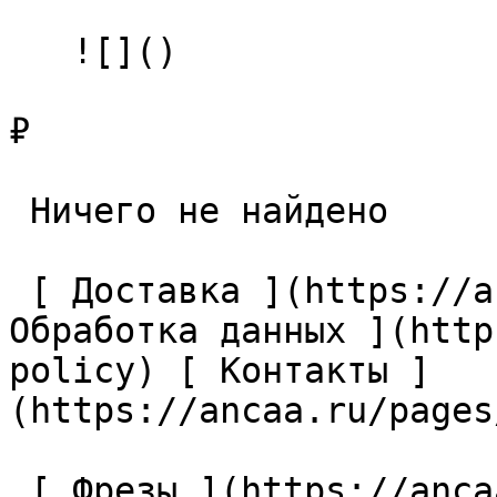
   ![]()

₽

 Ничего не найдено 

 [ Доставка ](https://ancaa.ru/pages/dostavka) [ 
Обработка данных ](http
policy) [ Контакты ]
(https://ancaa.ru/pages
 [ Фрезы ](https://ancaa.ru/ctg/69c9bfab7b/frezy) 