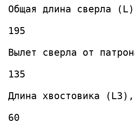
 Общая длина сверла (L), мм. 

 195 

 Вылет сверла от патрона (L2), мм. 

 135 

 Длина хвостовика (L3), мм. 

 60 
