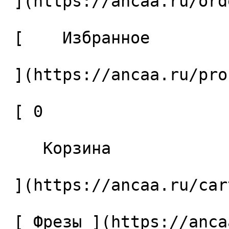
 ](https://ancaa.ru/orders) 

 [    Избранное 

 ](https://ancaa.ru/profile/favorites) 

 [ 0 

    Корзина 

 ](https://ancaa.ru/cart)

 [ Фрезы ](https://ancaa.ru/ctg/69c9bfab7b/frezy) 