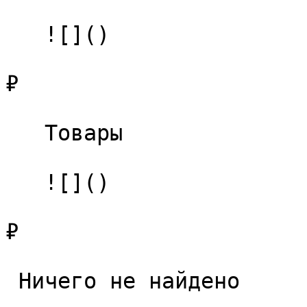
   ![]()

₽

   Товары 

   ![]()

₽

 Ничего не найдено 
