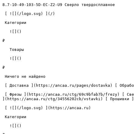
8.7-10-49-103-5D-EC-Z2-U9 Сверло твердосплавное        
 [ ![](/logo.svg) ](/) 

 Категории 

   ![]()

₽

   Товары 

   ![]()

₽

 Ничего не найдено 

 [ Доставка ](https://ancaa.ru/pages/dostavka) [ Обработка данных ](https://ancaa.ru/pages/privacy-policy) [ Контакты ](https://ancaa.ru/pages/contacts) 

 [ Фрезы ](https://ancaa.ru/ctg/69c9bfab7b/frezy) [ Сверла ](https://ancaa.ru/ctg/18f1b6fb02/sverla) [ Пластины ](https://ancaa.ru/ctg/e0f1419f29/plastiny) [ Вставки 
](https://ancaa.ru/ctg/34556202cb/vstavki) [ Прошивки ]
 [ ![](/logo.svg) ](https://ancaa.ru) 

 Категории 

   ![]()
