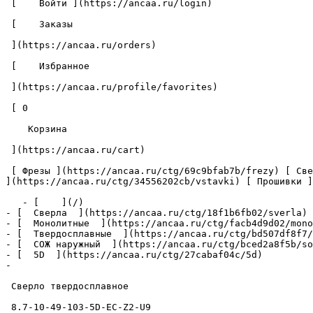
 [    Войти ](https://ancaa.ru/login) 

 [    Заказы 

 ](https://ancaa.ru/orders) 

 [    Избранное 

 ](https://ancaa.ru/profile/favorites) 

 [ 0 

    Корзина 

 ](https://ancaa.ru/cart)

 [ Фрезы ](https://ancaa.ru/ctg/69c9bfab7b/frezy) [ Сверла ](https://ancaa.ru/ctg/18f1b6fb02/sverla) [ Пластины ](https://ancaa.ru/ctg/e0f1419f29/plastiny) [ Вставки 
](https://ancaa.ru/ctg/34556202cb/vstavki) [ Прошивки ]
   - [    ](/)

- [  Сверла  ](https://ancaa.ru/ctg/18f1b6fb02/sverla)

- [  Монолитные  ](https://ancaa.ru/ctg/facb4d9d02/mono
- [  Твердосплавные  ](https://ancaa.ru/ctg/bd507df8f7/
- [  СОЖ наружный  ](https://ancaa.ru/ctg/bced2a8f5b/so
- [  5D  ](https://ancaa.ru/ctg/27cabaf04c/5d)

- 

 Сверло твердосплавное 

 8.7-10-49-103-5D-EC-Z2-U9 
