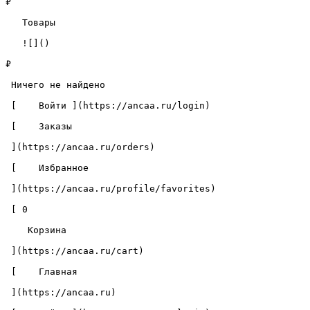
₽

   Товары 

   ![]()

₽

 Ничего не найдено 

 [    Войти ](https://ancaa.ru/login) 

 [    Заказы 

 ](https://ancaa.ru/orders) 

 [    Избранное 

 ](https://ancaa.ru/profile/favorites) 

 [ 0 

    Корзина 

 ](https://ancaa.ru/cart)

 [    Главная 

 ](https://ancaa.ru) 
