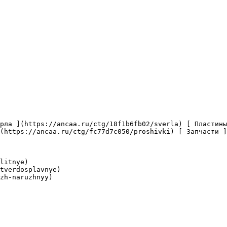
(https://ancaa.ru/ctg/fc77d7c050/proshivki) [ Запчасти ]
litnye)

tverdosplavnye)

zh-naruzhnyy)
