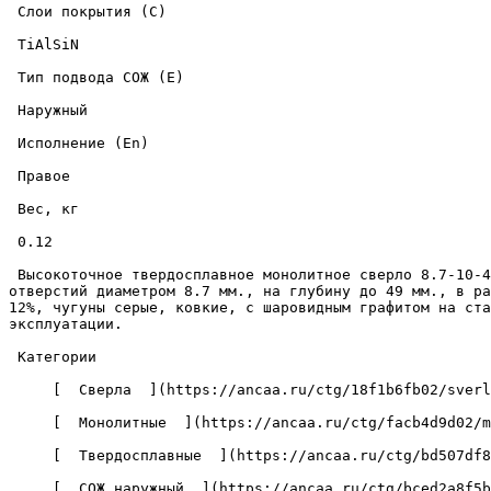
 Слои покрытия (C) 

 TiAlSiN 

 Тип подвода СОЖ (E) 

 Наружный 

 Исполнение (En) 

 Правое 

 Вес, кг 

 0.12 

 Высокоточное твердосплавное монолитное сверло 8.7-10-49-103-5D-EC-Z2-U9 с износостойким покрытием из нитрида титана-алюминия-кремния, предназначено для сверления 
отверстий диаметром 8.7 мм., на глубину до 49 мм., в ра
12%, чугуны серые, ковкие, с шаровидным графитом на ста
эксплуатации. 

 Категории 

     [  Сверла  ](https://ancaa.ru/ctg/18f1b6fb02/sverla) 

     [  Монолитные  ](https://ancaa.ru/ctg/facb4d9d02/monolitnye) 

     [  Твердосплавные  ](https://ancaa.ru/ctg/bd507df8f7/tverdosplavnye) 

     [  СОЖ наружный  ](https://ancaa.ru/ctg/bced2a8f5b/sozh-naruzhnyy) 
