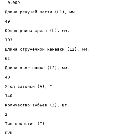
 -0.009 

 Длина режущей части (L1), мм. 

 49 

 Общая длина фрезы (L), мм. 

 103 

 Длина стружечной канавки (L2), мм. 

 61 

 Длина хвостовика (L3), мм. 

 40 

 Угол заточки (A), ° 

 140 

 Количество зубьев (Z), шт. 

 2 

 Тип покрытия (T) 

 PVD 
