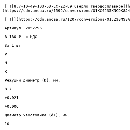
 [ ![8.7-10-49-103-5D-EC-Z2-U9 Сверло твердосплавное](https://cdn.ancaa.ru/1599/conversions/01KC4235KNCDK8J4VMJAC44SDN-cuted.jpg) ]
(https://cdn.ancaa.ru/1599/conversions/01KC4235KNCDK8J4
 [ ![](https://cdn.ancaa.ru/1207/conversions/01JZ30MSSAW31365CKC7SE98NN-thumb.jpg) ](https://cdn.ancaa.ru/1207/conversions/01JZ30MSSAW31365CKC7SE98NN-preview.jpg) 

 Артикул: 2052296 

 8 180 ₽  с НДС  

 За 1 шт 

 P

 M

 K

 Режущий диаметр (D), мм. 

 8.7 

 +0.021 

 +0.006 

 Диаметр хвостовика (d1), мм. 

 10 
