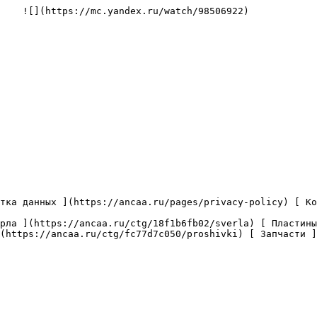
    ![](https://mc.yandex.ru/watch/98506922)

(https://ancaa.ru/ctg/fc77d7c050/proshivki) [ Запчасти ]