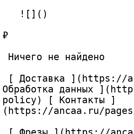
   ![]()

₽

 Ничего не найдено 

 [ Доставка ](https://ancaa.ru/pages/dostavka) [ 
Обработка данных ](http
policy) [ Контакты ]
(https://ancaa.ru/pages
 [ Фрезы ](https://ancaa.ru/ctg/69c9bfab7b/frezy) 