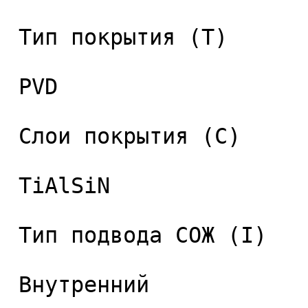
 Тип покрытия (T) 

 PVD 

 Слои покрытия (C) 

 TiAlSiN 

 Тип подвода СОЖ (I) 

 Внутренний 
