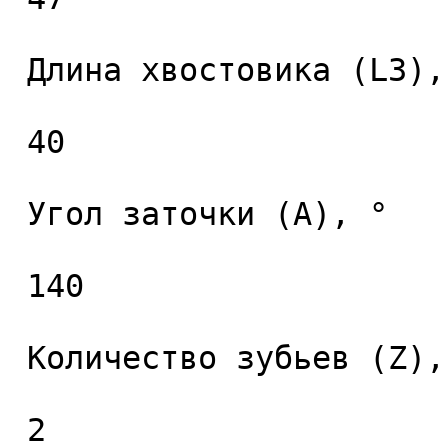
 Длина хвостовика (L3), мм. 

 40 

 Угол заточки (A), ° 

 140 

 Количество зубьев (Z), шт. 

 2 
