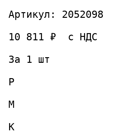
 Артикул: 2052098 

 10 811 ₽  с НДС  

 За 1 шт 

 P

 M

 K
