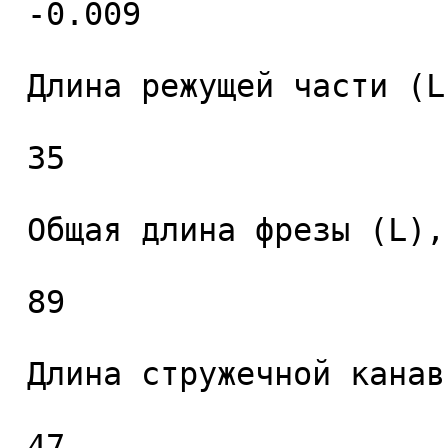
 -0.009 

 Длина режущей части (L1), мм. 

 35 

 Общая длина фрезы (L), мм. 

 89 

 Длина стружечной канавки (L2), мм. 

 47 
