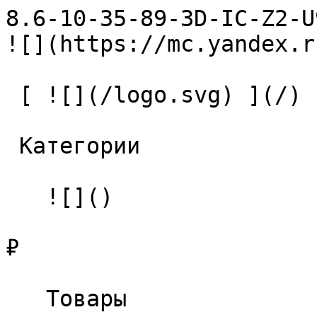
8.6-10-35-89-3D-IC-Z2-U9 Свер
![](https://mc.yandex.r
 [ ![](/logo.svg) ](/) 

 Категории 

   ![]()

₽

   Товары 
