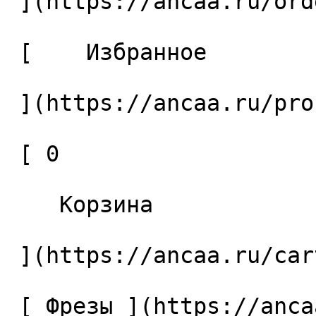
 ](https://ancaa.ru/orders) 

 [    Избранное 

 ](https://ancaa.ru/profile/favorites) 

 [ 0 

    Корзина 

 ](https://ancaa.ru/cart)

 [ Фрезы ](https://ancaa.ru/ctg/69c9bfab7b/frezy) 