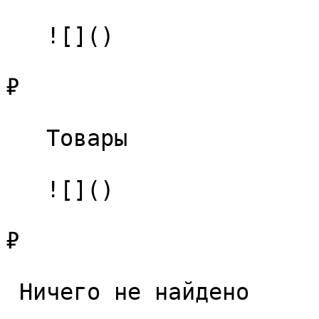
   ![]()

₽

   Товары 

   ![]()

₽

 Ничего не найдено 
