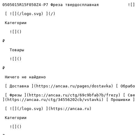
0505015R15F050Z4-P7 Фреза твердосплавная            ![]
 [ ![](/logo.svg) ](/) 

 Категории 

   ![]()

₽

   Товары 

   ![]()

₽

 Ничего не найдено 

 [ Доставка ](https://ancaa.ru/pages/dostavka) [ Обработка данных ](https://ancaa.ru/pages/privacy-policy) [ Контакты ](https://ancaa.ru/pages/contacts) 

 [ Фрезы ](https://ancaa.ru/ctg/69c9bfab7b/frezy) [ Сверла ](https://ancaa.ru/ctg/18f1b6fb02/sverla) [ Пластины ](https://ancaa.ru/ctg/e0f1419f29/plastiny) [ Вставки 
](https://ancaa.ru/ctg/34556202cb/vstavki) [ Прошивки ]
 [ ![](/logo.svg) ](https://ancaa.ru) 

 Категории 

   ![]()
