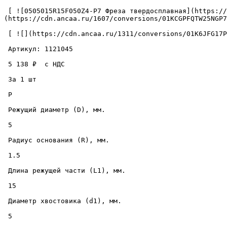
 [ ![0505015R15F050Z4-P7 Фреза твердосплавная](https://cdn.ancaa.ru/1607/conversions/01KCGPFQTW25NGP7QQRV86ZWKY-cuted.jpg) ]
(https://cdn.ancaa.ru/1607/conversions/01KCGPFQTW25NGP7
 [ ![](https://cdn.ancaa.ru/1311/conversions/01K6JFG17PF0KA4N4FCC9WZDZJ-thumb.jpg) ](https://cdn.ancaa.ru/1311/conversions/01K6JFG17PF0KA4N4FCC9WZDZJ-preview.jpg) 

 Артикул: 1121045 

 5 138 ₽  с НДС  

 За 1 шт 

 P

 Режущий диаметр (D), мм. 

 5 

 Радиус основания (R), мм. 

 1.5 

 Длина режущей части (L1), мм. 

 15 

 Диаметр хвостовика (d1), мм. 

 5 
