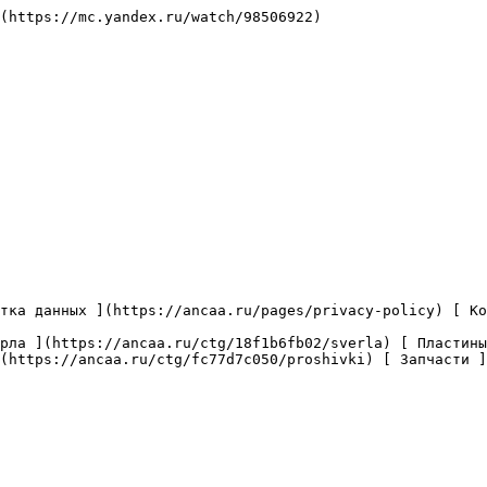
(https://mc.yandex.ru/watch/98506922)

(https://ancaa.ru/ctg/fc77d7c050/proshivki) [ Запчасти ]