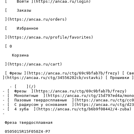
 [    Войти ](https://ancaa.ru/login) 

 [    Заказы 

 ](https://ancaa.ru/orders) 

 [    Избранное 

 ](https://ancaa.ru/profile/favorites) 

 [ 0 

    Корзина 

 ](https://ancaa.ru/cart)

 [ Фрезы ](https://ancaa.ru/ctg/69c9bfab7b/frezy) [ Сверла ](https://ancaa.ru/ctg/18f1b6fb02/sverla) [ Пластины ](https://ancaa.ru/ctg/e0f1419f29/plastiny) [ Вставки 
](https://ancaa.ru/ctg/34556202cb/vstavki) [ Прошивки ]
   - [    ](/)

- [  Фрезы  ](https://ancaa.ru/ctg/69c9bfab7b/frezy)

- [  Монолитные  ](https://ancaa.ru/ctg/15d797ed4a/mono
- [  Пазовые твердосплавные  ](https://ancaa.ru/ctg/cc0
- [  С радиусом у основания  ](https://ancaa.ru/ctg/d23
- [  4 зуба  ](https://ancaa.ru/ctg/b6b9f08442/4-zuba)

- 

 Фреза твердосплавная 

 0505015R15F050Z4-P7 
