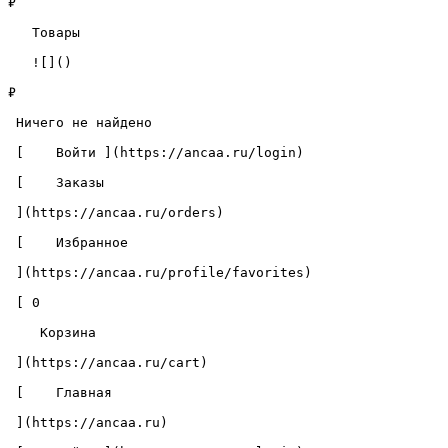
₽

   Товары 

   ![]()

₽

 Ничего не найдено 

 [    Войти ](https://ancaa.ru/login) 

 [    Заказы 

 ](https://ancaa.ru/orders) 

 [    Избранное 

 ](https://ancaa.ru/profile/favorites) 

 [ 0 

    Корзина 

 ](https://ancaa.ru/cart)

 [    Главная 

 ](https://ancaa.ru) 
