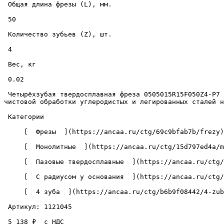
 Общая длина фрезы (L), мм. 

 50 

 Количество зубьев (Z), шт. 

 4 

 Вес, кг 

 0.02 

 Четырёхзубая твердосплавная фреза 0505015R15F050Z4-P7 с износостойким покрытием, в основании радиус 1.5 мм., с рабочим диаметром 5 мм., и режущей частью 15 мм., для 
чистовой обработки углеродистых и легированных сталей н
 Категории 

     [  Фрезы  ](https://ancaa.ru/ctg/69c9bfab7b/frezy) 

     [  Монолитные  ](https://ancaa.ru/ctg/15d797ed4a/monolitnye) 

     [  Пазовые твердосплавные  ](https://ancaa.ru/ctg/cc0de899bb/pazovye-tverdosplavnye) 

     [  С радиусом у основания  ](https://ancaa.ru/ctg/d23407ab4b/s-radiusom-u-osnovaniya) 

     [  4 зуба  ](https://ancaa.ru/ctg/b6b9f08442/4-zuba) 

 Артикул: 1121045 

 5 138 ₽  с НДС  
