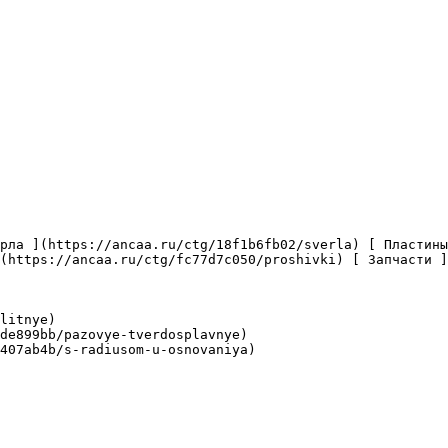
(https://ancaa.ru/ctg/fc77d7c050/proshivki) [ Запчасти ]
litnye)

de899bb/pazovye-tverdosplavnye)

407ab4b/s-radiusom-u-osnovaniya)
