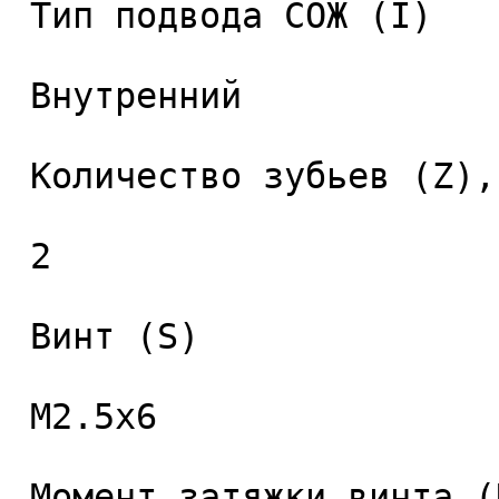
 Тип подвода СОЖ (I) 

 Внутренний 

 Количество зубьев (Z), шт. 

 2 

 Винт (S) 

 M2.5x6 

 Момент затяжки винта (Nm) 
