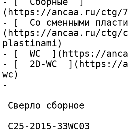
- [  Сборные  ]
(https://ancaa.ru/ctg/7
- [  Со сменными пласти
(https://ancaa.ru/ctg/c
plastinami)

- [  WC  ](https://anca
- [  2D-WC  ](https://a
wc)

- 

 Сверло сборное 

 C25-2D15-33WC03 
