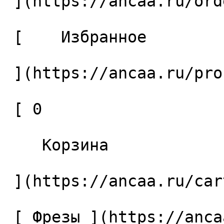
 ](https://ancaa.ru/orders) 

 [    Избранное 

 ](https://ancaa.ru/profile/favorites) 

 [ 0 

    Корзина 

 ](https://ancaa.ru/cart)

 [ Фрезы ](https://ancaa.ru/ctg/69c9bfab7b/frezy) 