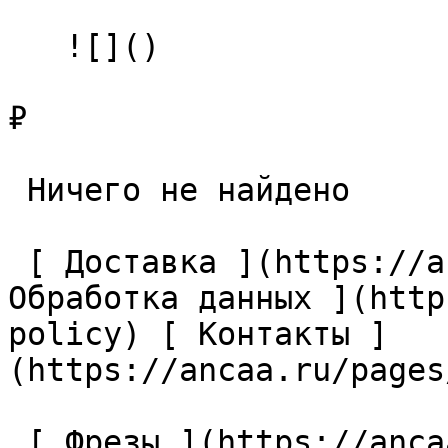
   ![]()

₽

 Ничего не найдено 

 [ Доставка ](https://ancaa.ru/pages/dostavka) [ 
Обработка данных ](http
policy) [ Контакты ]
(https://ancaa.ru/pages
 [ Фрезы ](https://ancaa.ru/ctg/69c9bfab7b/frezy) 