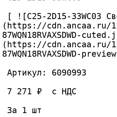
 [ ![C25-2D15-33WC03 Сверло сборное]
(https://cdn.ancaa.ru/1
87WQN18RVAXSDWD-cuted.j
(https://cdn.ancaa.ru/1
87WQN18RVAXSDWD-preview
 Артикул: 6090993 

 7 271 ₽  с НДС  

 За 1 шт 
