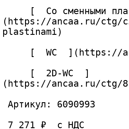
     [  Со сменными пластинами  ]
(https://ancaa.ru/ctg/c
plastinami) 

     [  WC  ](https://ancaa.ru/ctg/ec7adb5339/wc) 

     [  2D-WC  ]
(https://ancaa.ru/ctg/8
 Артикул: 6090993 

 7 271 ₽  с НДС  
