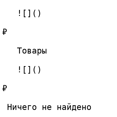
   ![]()

₽

   Товары 

   ![]()

₽

 Ничего не найдено 
