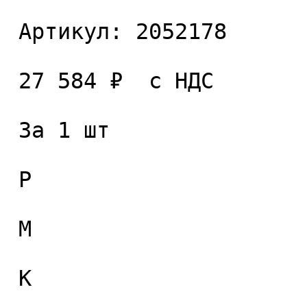
 Артикул: 2052178 

 27 584 ₽  с НДС  

 За 1 шт 

 P

 M

 K
