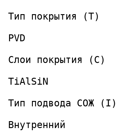
 Тип покрытия (T) 

 PVD 

 Слои покрытия (C) 

 TiAlSiN 

 Тип подвода СОЖ (I) 

 Внутренний 
