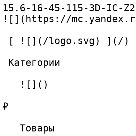
15.6-16-45-115-3D-IC-Z2-U9 С
![](https://mc.yandex.r
 [ ![](/logo.svg) ](/) 

 Категории 

   ![]()

₽

   Товары 
