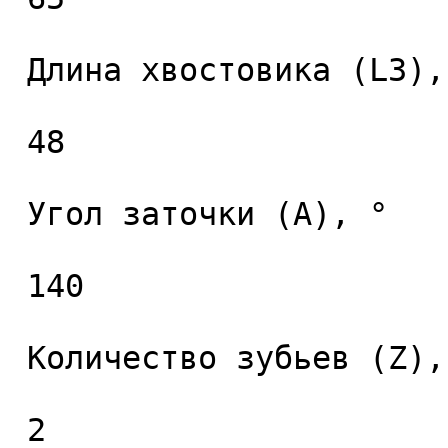
 Длина хвостовика (L3), мм. 

 48 

 Угол заточки (A), ° 

 140 

 Количество зубьев (Z), шт. 

 2 
