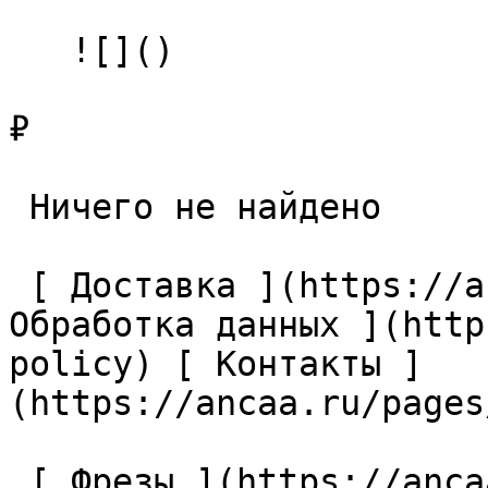
   ![]()

₽

 Ничего не найдено 

 [ Доставка ](https://ancaa.ru/pages/dostavka) [ 
Обработка данных ](http
policy) [ Контакты ]
(https://ancaa.ru/pages
 [ Фрезы ](https://ancaa.ru/ctg/69c9bfab7b/frezy) 