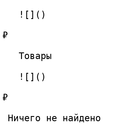
   ![]()

₽

   Товары 

   ![]()

₽

 Ничего не найдено 
