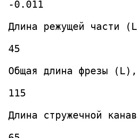
 -0.011 

 Длина режущей части (L1), мм. 

 45 

 Общая длина фрезы (L), мм. 

 115 

 Длина стружечной канавки (L2), мм. 

 65 
