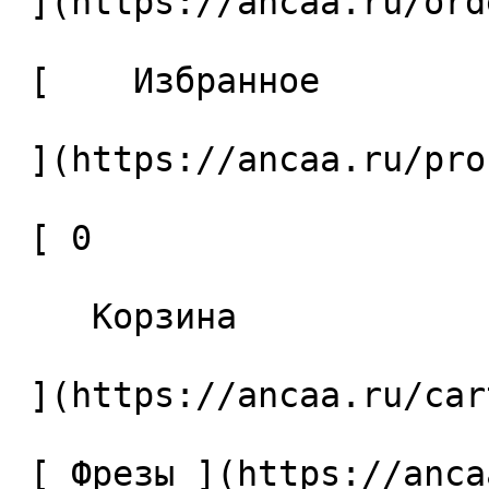
 ](https://ancaa.ru/orders) 

 [    Избранное 

 ](https://ancaa.ru/profile/favorites) 

 [ 0 

    Корзина 

 ](https://ancaa.ru/cart)

 [ Фрезы ](https://ancaa.ru/ctg/69c9bfab7b/frezy) 