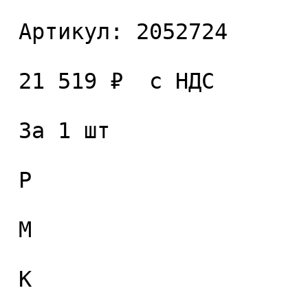
 Артикул: 2052724 

 21 519 ₽  с НДС  

 За 1 шт 

 P

 M

 K
