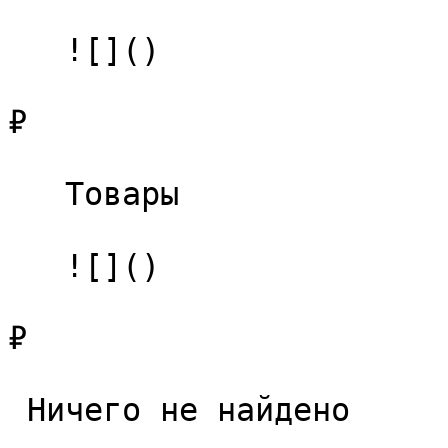
   ![]()

₽

   Товары 

   ![]()

₽

 Ничего не найдено 
