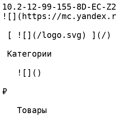
10.2-12-99-155-8D-EC-Z2-U9 С
![](https://mc.yandex.r
 [ ![](/logo.svg) ](/) 

 Категории 

   ![]()

₽

   Товары 
