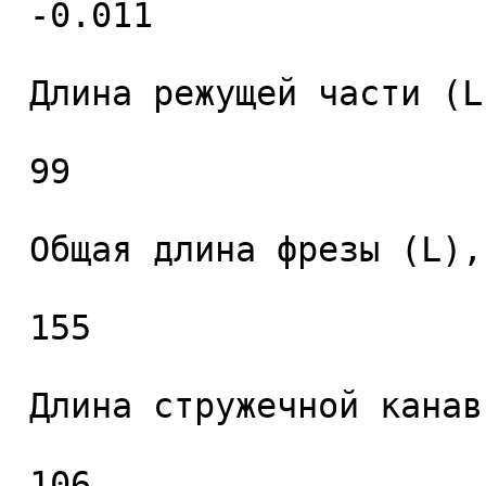
 -0.011 

 Длина режущей части (L1), мм. 

 99 

 Общая длина фрезы (L), мм. 

 155 

 Длина стружечной канавки (L2), мм. 

 106 
