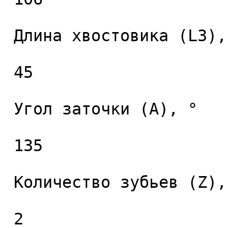
 Длина хвостовика (L3), мм. 

 45 

 Угол заточки (A), ° 

 135 

 Количество зубьев (Z), шт. 

 2 
