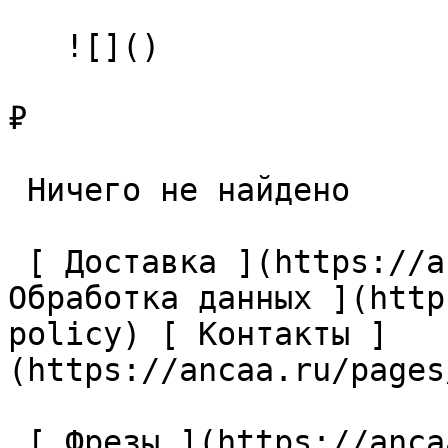
   ![]()

₽

 Ничего не найдено 

 [ Доставка ](https://ancaa.ru/pages/dostavka) [ 
Обработка данных ](http
policy) [ Контакты ]
(https://ancaa.ru/pages
 [ Фрезы ](https://ancaa.ru/ctg/69c9bfab7b/frezy) 