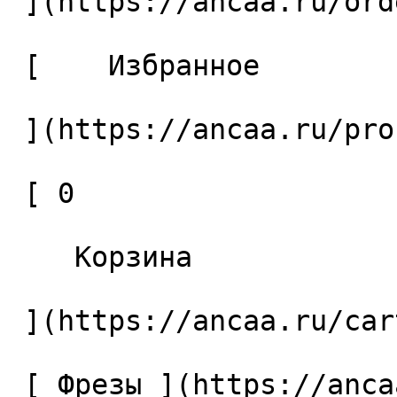
 ](https://ancaa.ru/orders) 

 [    Избранное 

 ](https://ancaa.ru/profile/favorites) 

 [ 0 

    Корзина 

 ](https://ancaa.ru/cart)

 [ Фрезы ](https://ancaa.ru/ctg/69c9bfab7b/frezy) 