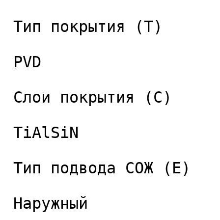
 Тип покрытия (T) 

 PVD 

 Слои покрытия (C) 

 TiAlSiN 

 Тип подвода СОЖ (E) 

 Наружный 
