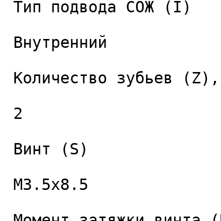
 Тип подвода СОЖ (I) 

 Внутренний 

 Количество зубьев (Z), шт. 

 2 

 Винт (S) 

 M3.5x8.5 

 Момент затяжки винта (Nm) 
