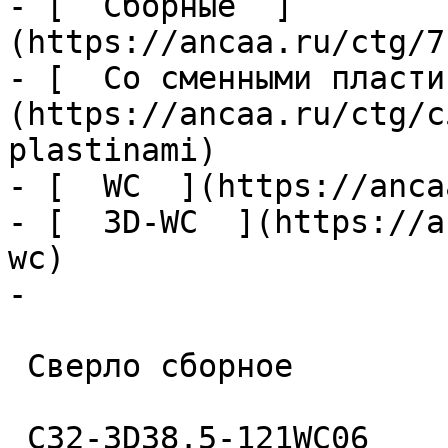
- [  Сборные  ]
(https://ancaa.ru/ctg/7
- [  Со сменными пласти
(https://ancaa.ru/ctg/c
plastinami)

- [  WC  ](https://anca
- [  3D-WC  ](https://a
wc)

- 

 Сверло сборное 

 C32-3D38.5-121WC06 
