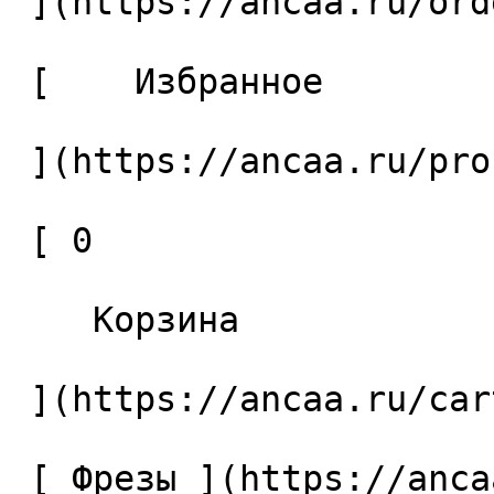
 ](https://ancaa.ru/orders) 

 [    Избранное 

 ](https://ancaa.ru/profile/favorites) 

 [ 0 

    Корзина 

 ](https://ancaa.ru/cart)

 [ Фрезы ](https://ancaa.ru/ctg/69c9bfab7b/frezy) 