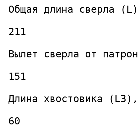
 Общая длина сверла (L), мм. 

 211 

 Вылет сверла от патрона (L2), мм. 

 151 

 Длина хвостовика (L3), мм. 

 60 
