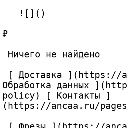
   ![]()

₽

 Ничего не найдено 

 [ Доставка ](https://ancaa.ru/pages/dostavka) [ 
Обработка данных ](http
policy) [ Контакты ]
(https://ancaa.ru/pages
 [ Фрезы ](https://ancaa.ru/ctg/69c9bfab7b/frezy) 