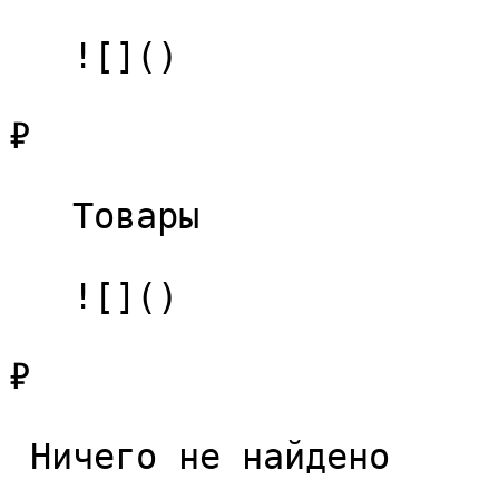
   ![]()

₽

   Товары 

   ![]()

₽

 Ничего не найдено 
