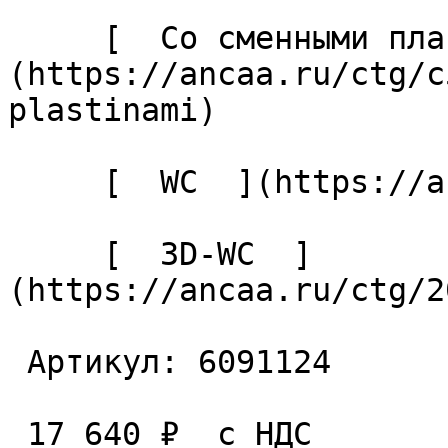
     [  Со сменными пластинами  ]
(https://ancaa.ru/ctg/c
plastinami) 

     [  WC  ](https://ancaa.ru/ctg/ec7adb5339/wc) 

     [  3D-WC  ]
(https://ancaa.ru/ctg/2
 Артикул: 6091124 

 17 640 ₽  с НДС  
