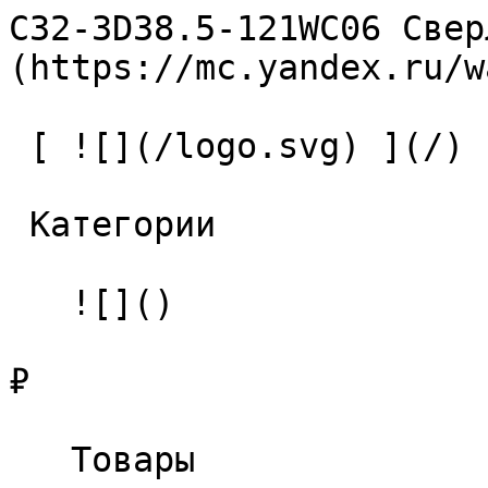
C32-3D38.5-121WC06 Свер
(https://mc.yandex.ru/w
 [ ![](/logo.svg) ](/) 

 Категории 

   ![]()

₽

   Товары 
