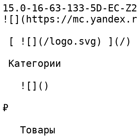
15.0-16-63-133-5D-EC-Z2-U9 С
![](https://mc.yandex.r
 [ ![](/logo.svg) ](/) 

 Категории 

   ![]()

₽

   Товары 
