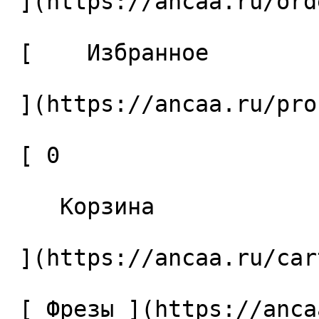
 ](https://ancaa.ru/orders) 

 [    Избранное 

 ](https://ancaa.ru/profile/favorites) 

 [ 0 

    Корзина 

 ](https://ancaa.ru/cart)

 [ Фрезы ](https://ancaa.ru/ctg/69c9bfab7b/frezy) 