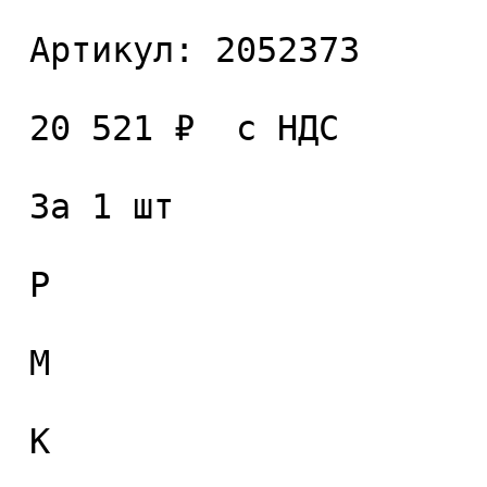
 Артикул: 2052373 

 20 521 ₽  с НДС  

 За 1 шт 

 P

 M

 K
