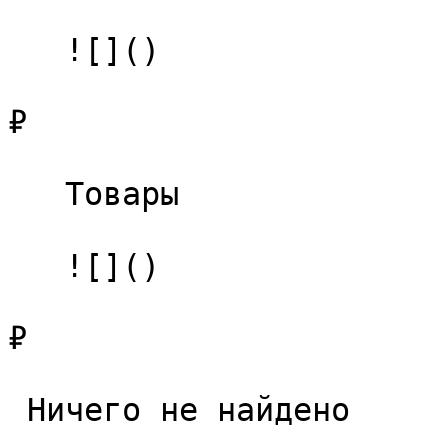
   ![]()

₽

   Товары 

   ![]()

₽

 Ничего не найдено 
