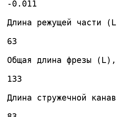
 -0.011 

 Длина режущей части (L1), мм. 

 63 

 Общая длина фрезы (L), мм. 

 133 

 Длина стружечной канавки (L2), мм. 

 83 
