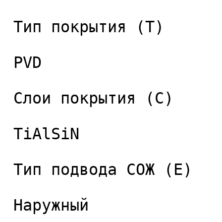
 Тип покрытия (T) 

 PVD 

 Слои покрытия (C) 

 TiAlSiN 

 Тип подвода СОЖ (E) 

 Наружный 
