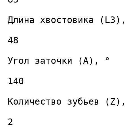
 Длина хвостовика (L3), мм. 

 48 

 Угол заточки (A), ° 

 140 

 Количество зубьев (Z), шт. 

 2 
