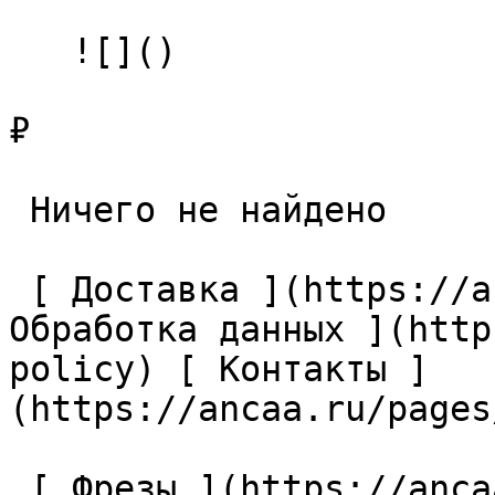
   ![]()

₽

 Ничего не найдено 

 [ Доставка ](https://ancaa.ru/pages/dostavka) [ 
Обработка данных ](http
policy) [ Контакты ]
(https://ancaa.ru/pages
 [ Фрезы ](https://ancaa.ru/ctg/69c9bfab7b/frezy) 