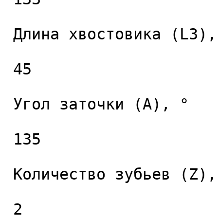
 Длина хвостовика (L3), мм. 

 45 

 Угол заточки (A), ° 

 135 

 Количество зубьев (Z), шт. 

 2 
