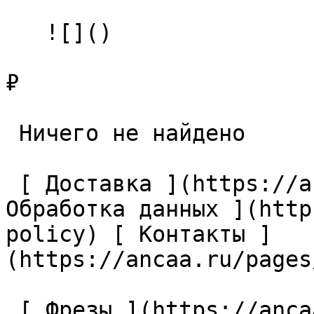
   ![]()

₽

 Ничего не найдено 

 [ Доставка ](https://ancaa.ru/pages/dostavka) [ 
Обработка данных ](http
policy) [ Контакты ]
(https://ancaa.ru/pages
 [ Фрезы ](https://ancaa.ru/ctg/69c9bfab7b/frezy) 