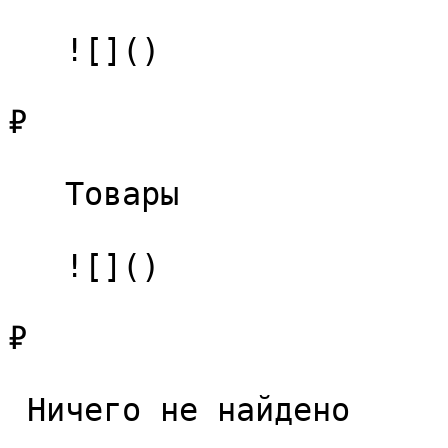
   ![]()

₽

   Товары 

   ![]()

₽

 Ничего не найдено 
