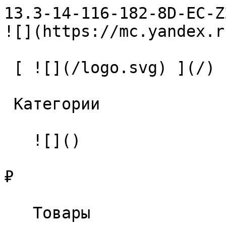
13.3-14-116-182-8D-EC-Z2-U9 
![](https://mc.yandex.r
 [ ![](/logo.svg) ](/) 

 Категории 

   ![]()

₽

   Товары 
