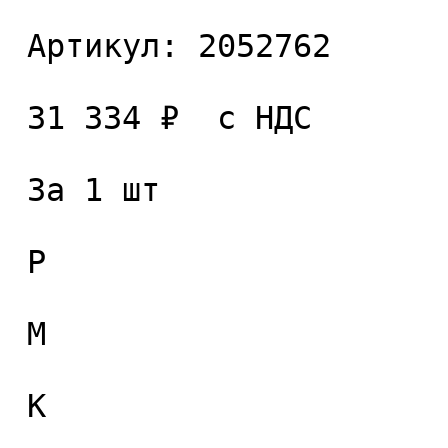
 Артикул: 2052762 

 31 334 ₽  с НДС  

 За 1 шт 

 P

 M

 K
