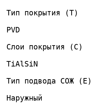
 Тип покрытия (T) 

 PVD 

 Слои покрытия (C) 

 TiAlSiN 

 Тип подвода СОЖ (E) 

 Наружный 
