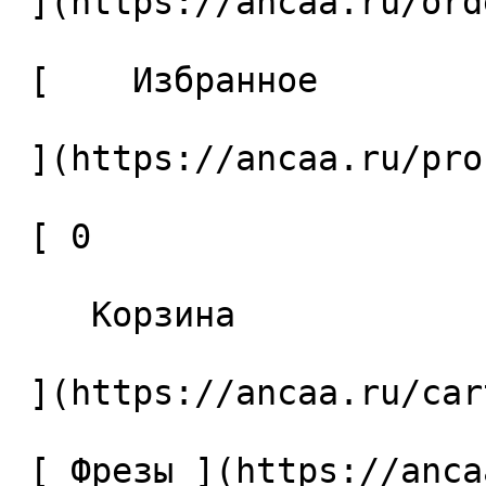
 ](https://ancaa.ru/orders) 

 [    Избранное 

 ](https://ancaa.ru/profile/favorites) 

 [ 0 

    Корзина 

 ](https://ancaa.ru/cart)

 [ Фрезы ](https://ancaa.ru/ctg/69c9bfab7b/frezy) 