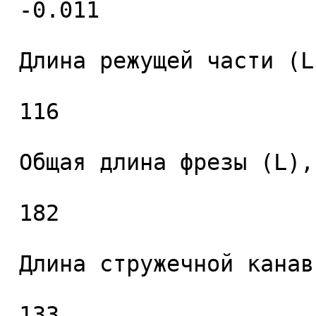
 -0.011 

 Длина режущей части (L1), мм. 

 116 

 Общая длина фрезы (L), мм. 

 182 

 Длина стружечной канавки (L2), мм. 

 133 
