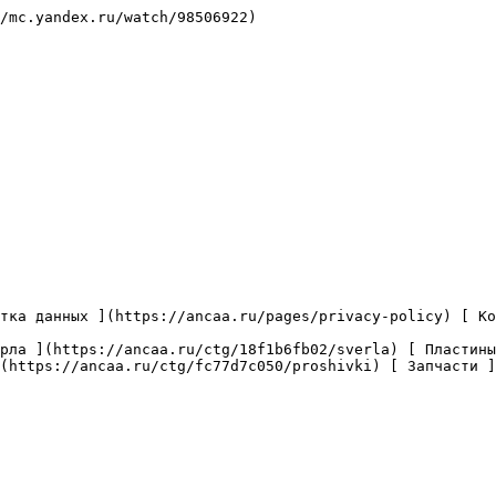
/mc.yandex.ru/watch/98506922)

(https://ancaa.ru/ctg/fc77d7c050/proshivki) [ Запчасти ]