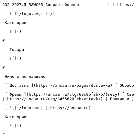
C32-2D27.5-58WC05 Сверло сборное            ![](https:/
 [ ![](/logo.svg) ](/) 

 Категории 

   ![]()

₽

   Товары 

   ![]()

₽

 Ничего не найдено 

 [ Доставка ](https://ancaa.ru/pages/dostavka) [ Обработка данных ](https://ancaa.ru/pages/privacy-policy) [ Контакты ](https://ancaa.ru/pages/contacts) 

 [ Фрезы ](https://ancaa.ru/ctg/69c9bfab7b/frezy) [ Сверла ](https://ancaa.ru/ctg/18f1b6fb02/sverla) [ Пластины ](https://ancaa.ru/ctg/e0f1419f29/plastiny) [ Вставки 
](https://ancaa.ru/ctg/34556202cb/vstavki) [ Прошивки ]
 [ ![](/logo.svg) ](https://ancaa.ru) 

 Категории 

   ![]()
