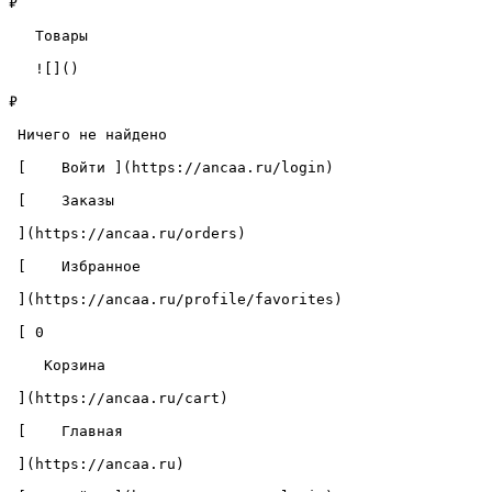
₽

   Товары 

   ![]()

₽

 Ничего не найдено 

 [    Войти ](https://ancaa.ru/login) 

 [    Заказы 

 ](https://ancaa.ru/orders) 

 [    Избранное 

 ](https://ancaa.ru/profile/favorites) 

 [ 0 

    Корзина 

 ](https://ancaa.ru/cart)

 [    Главная 

 ](https://ancaa.ru) 
