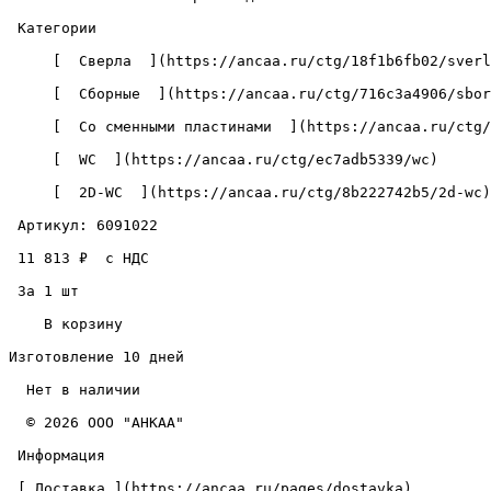
 Категории 

     [  Сверла  ](https://ancaa.ru/ctg/18f1b6fb02/sverla) 

     [  Сборные  ](https://ancaa.ru/ctg/716c3a4906/sbornye) 

     [  Со сменными пластинами  ](https://ancaa.ru/ctg/c5890add72/so-smennymi-plastinami) 

     [  WC  ](https://ancaa.ru/ctg/ec7adb5339/wc) 

     [  2D-WC  ](https://ancaa.ru/ctg/8b222742b5/2d-wc) 

 Артикул: 6091022 

 11 813 ₽  с НДС  

 За 1 шт 

    В корзину   

Изготовление 10 дней

  Нет в наличии 

  © 2026 ООО "АНКАА" 

 Информация 

 [ Доставка ](https://ancaa.ru/pages/dostavka) 
