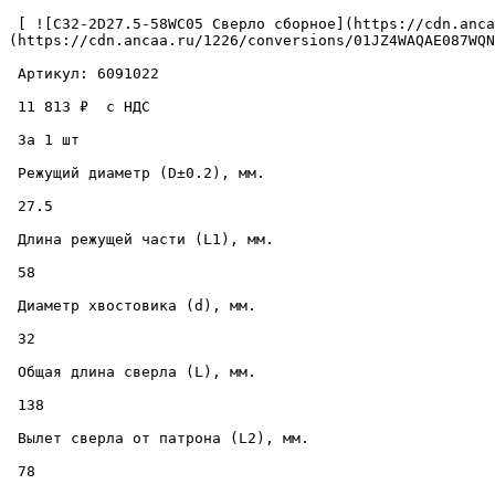
 [ ![C32-2D27.5-58WC05 Сверло сборное](https://cdn.ancaa.ru/1226/conversions/01JZ4WAQAE087WQN18RVAXSDWD-cuted.jpg) ]
(https://cdn.ancaa.ru/1226/conversions/01JZ4WAQAE087WQN
 Артикул: 6091022 

 11 813 ₽  с НДС  

 За 1 шт 

 Режущий диаметр (D±0.2), мм. 

 27.5 

 Длина режущей части (L1), мм. 

 58 

 Диаметр хвостовика (d), мм. 

 32 

 Общая длина сверла (L), мм. 

 138 

 Вылет сверла от патрона (L2), мм. 

 78 
