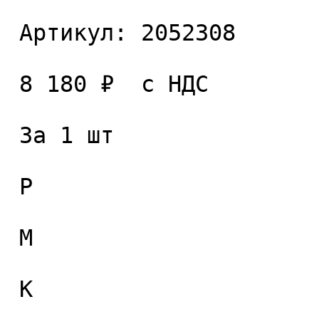
 Артикул: 2052308 

 8 180 ₽  с НДС  

 За 1 шт 

 P

 M

 K
