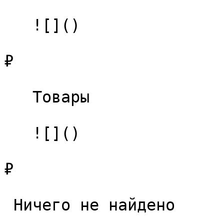
   ![]()

₽

   Товары 

   ![]()

₽

 Ничего не найдено 
