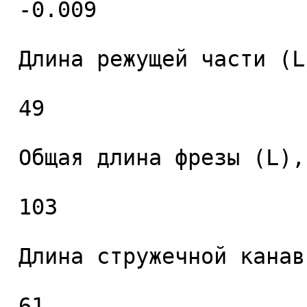
 -0.009 

 Длина режущей части (L1), мм. 

 49 

 Общая длина фрезы (L), мм. 

 103 

 Длина стружечной канавки (L2), мм. 

 61 
