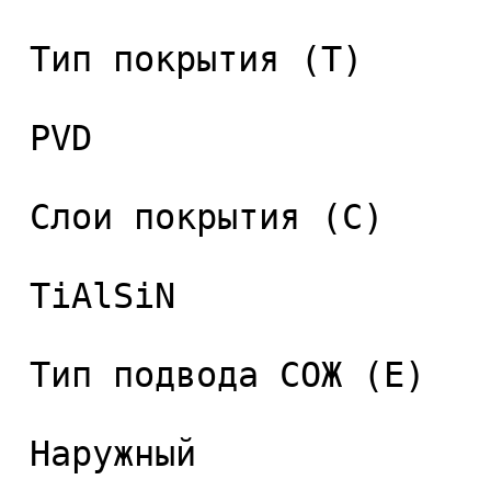
 Тип покрытия (T) 

 PVD 

 Слои покрытия (C) 

 TiAlSiN 

 Тип подвода СОЖ (E) 

 Наружный 
