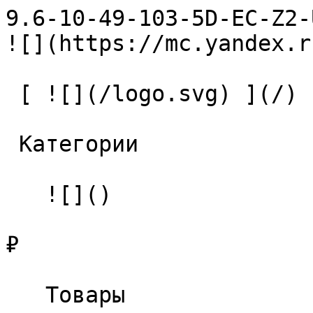
9.6-10-49-103-5D-EC-Z2-U9 Све
![](https://mc.yandex.r
 [ ![](/logo.svg) ](/) 

 Категории 

   ![]()

₽

   Товары 
