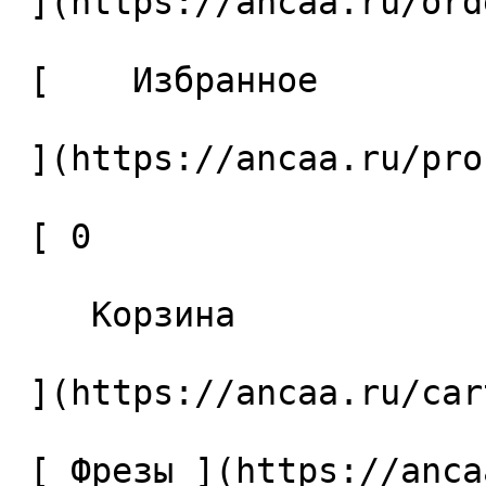
 ](https://ancaa.ru/orders) 

 [    Избранное 

 ](https://ancaa.ru/profile/favorites) 

 [ 0 

    Корзина 

 ](https://ancaa.ru/cart)

 [ Фрезы ](https://ancaa.ru/ctg/69c9bfab7b/frezy) 