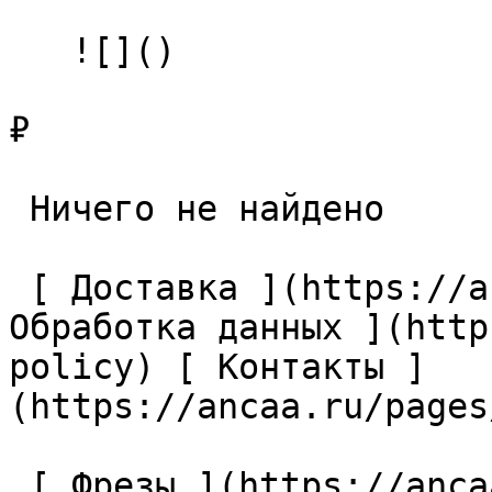
   ![]()

₽

 Ничего не найдено 

 [ Доставка ](https://ancaa.ru/pages/dostavka) [ 
Обработка данных ](http
policy) [ Контакты ]
(https://ancaa.ru/pages
 [ Фрезы ](https://ancaa.ru/ctg/69c9bfab7b/frezy) 