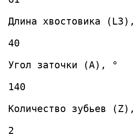
 Длина хвостовика (L3), мм. 

 40 

 Угол заточки (A), ° 

 140 

 Количество зубьев (Z), шт. 

 2 
