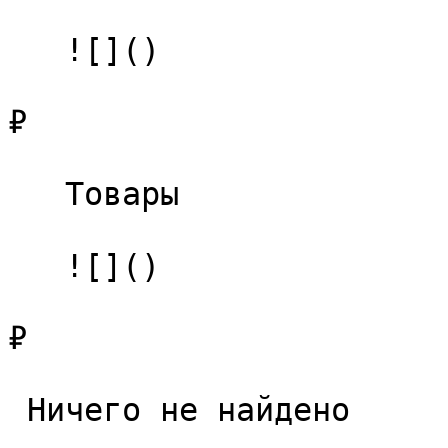
   ![]()

₽

   Товары 

   ![]()

₽

 Ничего не найдено 
