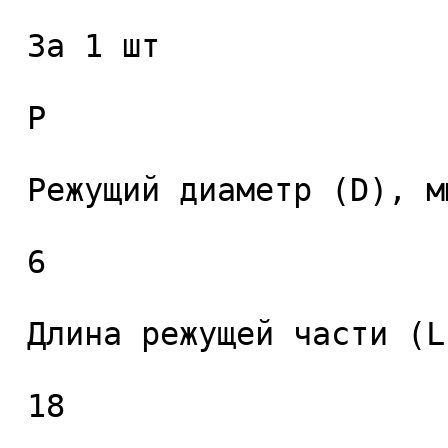
 За 1 шт 

 P

 Режущий диаметр (D), мм. 

 6 

 Длина режущей части (L1), мм. 

 18 
