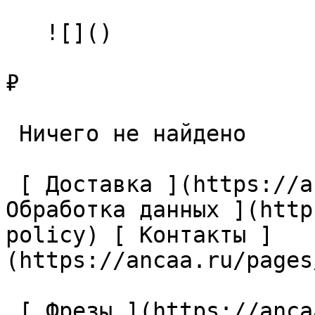
   ![]()

₽

 Ничего не найдено 

 [ Доставка ](https://ancaa.ru/pages/dostavka) [ 
Обработка данных ](http
policy) [ Контакты ]
(https://ancaa.ru/pages
 [ Фрезы ](https://ancaa.ru/ctg/69c9bfab7b/frezy) 