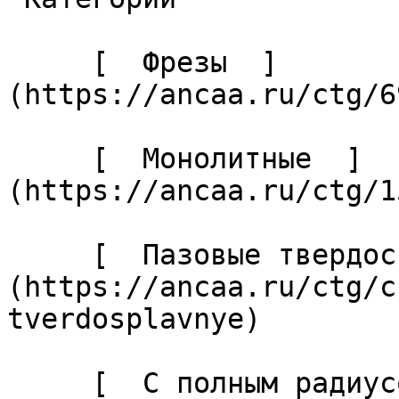
     [  Фрезы  ]
(https://ancaa.ru/ctg/6
     [  Монолитные  ]
(https://ancaa.ru/ctg/1
     [  Пазовые твердосплавные  ]
(https://ancaa.ru/ctg/c
tverdosplavnye) 

     [  С полным радиусом у основания  ]