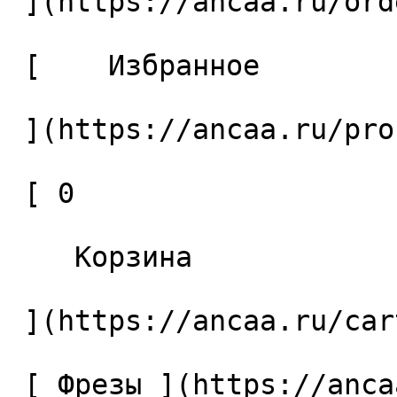
 ](https://ancaa.ru/orders) 

 [    Избранное 

 ](https://ancaa.ru/profile/favorites) 

 [ 0 

    Корзина 

 ](https://ancaa.ru/cart)

 [ Фрезы ](https://ancaa.ru/ctg/69c9bfab7b/frezy) 