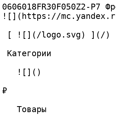
0606018FR30F050Z2-P7 Фреза тв
![](https://mc.yandex.r
 [ ![](/logo.svg) ](/) 

 Категории 

   ![]()

₽

   Товары 
