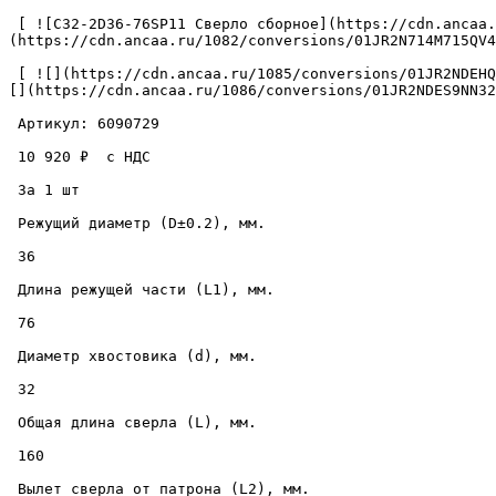
 [ ![C32-2D36-76SP11 Сверло сборное](https://cdn.ancaa.ru/1082/conversions/01JR2N714M715QV46FKA968Q4A-cuted.jpg) ]
(https://cdn.ancaa.ru/1082/conversions/01JR2N714M715QV4
 [ ![](https://cdn.ancaa.ru/1085/conversions/01JR2NDEHQX3GCFFQP3PRMHV83-thumb.jpg) ](https://cdn.ancaa.ru/1085/conversions/01JR2NDEHQX3GCFFQP3PRMHV83-preview.jpg) [ !
[](https://cdn.ancaa.ru/1086/conversions/01JR2NDES9NN32
 Артикул: 6090729 

 10 920 ₽  с НДС  

 За 1 шт 

 Режущий диаметр (D±0.2), мм. 

 36 

 Длина режущей части (L1), мм. 

 76 

 Диаметр хвостовика (d), мм. 

 32 

 Общая длина сверла (L), мм. 

 160 

 Вылет сверла от патрона (L2), мм. 
