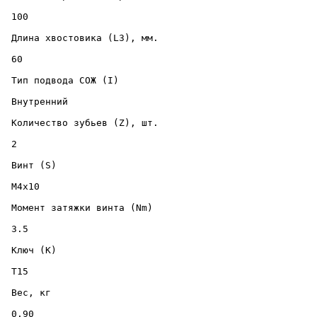
 100 

 Длина хвостовика (L3), мм. 

 60 

 Тип подвода СОЖ (I) 

 Внутренний 

 Количество зубьев (Z), шт. 

 2 

 Винт (S) 

 M4x10 

 Момент затяжки винта (Nm) 

 3.5 

 Ключ (K) 

 T15 

 Вес, кг 

 0.90 
