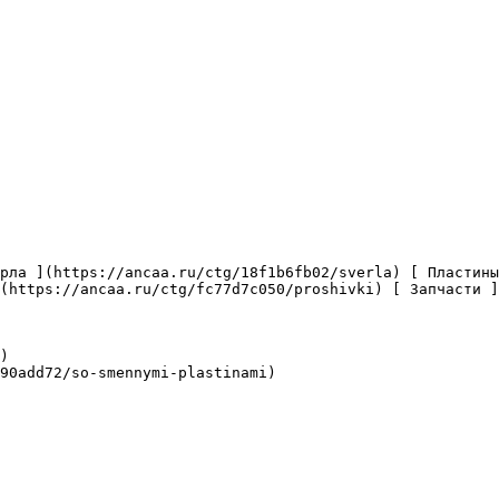
(https://ancaa.ru/ctg/fc77d7c050/proshivki) [ Запчасти ]
)

90add72/so-smennymi-plastinami)
