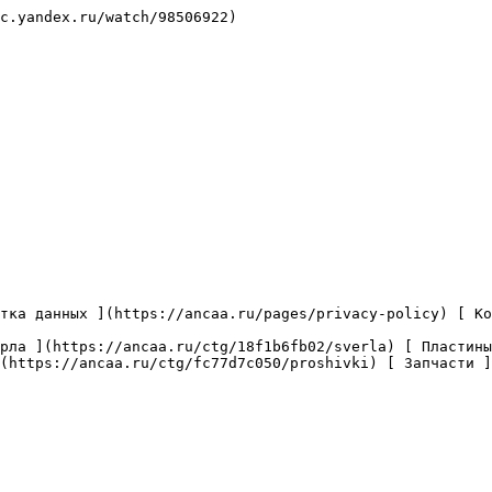
c.yandex.ru/watch/98506922)

(https://ancaa.ru/ctg/fc77d7c050/proshivki) [ Запчасти ]