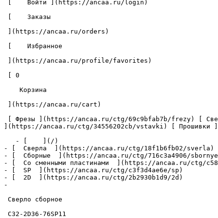
 [    Войти ](https://ancaa.ru/login) 

 [    Заказы 

 ](https://ancaa.ru/orders) 

 [    Избранное 

 ](https://ancaa.ru/profile/favorites) 

 [ 0 

    Корзина 

 ](https://ancaa.ru/cart)

 [ Фрезы ](https://ancaa.ru/ctg/69c9bfab7b/frezy) [ Сверла ](https://ancaa.ru/ctg/18f1b6fb02/sverla) [ Пластины ](https://ancaa.ru/ctg/e0f1419f29/plastiny) [ Вставки 
](https://ancaa.ru/ctg/34556202cb/vstavki) [ Прошивки ]
   - [    ](/)

- [  Сверла  ](https://ancaa.ru/ctg/18f1b6fb02/sverla)

- [  Сборные  ](https://ancaa.ru/ctg/716c3a4906/sbornye
- [  Со сменными пластинами  ](https://ancaa.ru/ctg/c58
- [  SP  ](https://ancaa.ru/ctg/c3f3d4ae6e/sp)

- [  2D  ](https://ancaa.ru/ctg/2b2930b1d9/2d)

- 

 Сверло сборное 

 C32-2D36-76SP11 
