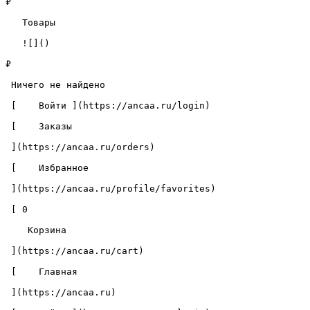
₽

   Товары 

   ![]()

₽

 Ничего не найдено 

 [    Войти ](https://ancaa.ru/login) 

 [    Заказы 

 ](https://ancaa.ru/orders) 

 [    Избранное 

 ](https://ancaa.ru/profile/favorites) 

 [ 0 

    Корзина 

 ](https://ancaa.ru/cart)

 [    Главная 

 ](https://ancaa.ru) 
