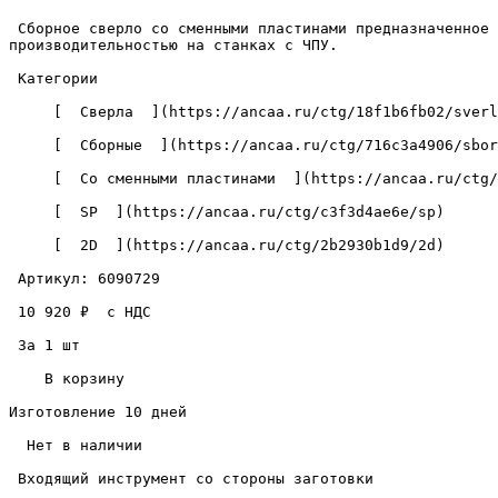
 Сборное сверло со сменными пластинами предназначенное для сверления отверстий диаметром 36 мм., на глубину 76 мм., в металлических изделиях с высокой точностью и 
производительностью на станках с ЧПУ. 

 Категории 

     [  Сверла  ](https://ancaa.ru/ctg/18f1b6fb02/sverla) 

     [  Сборные  ](https://ancaa.ru/ctg/716c3a4906/sbornye) 

     [  Со сменными пластинами  ](https://ancaa.ru/ctg/c5890add72/so-smennymi-plastinami) 

     [  SP  ](https://ancaa.ru/ctg/c3f3d4ae6e/sp) 

     [  2D  ](https://ancaa.ru/ctg/2b2930b1d9/2d) 

 Артикул: 6090729 

 10 920 ₽  с НДС  

 За 1 шт 

    В корзину   

Изготовление 10 дней

  Нет в наличии 

 Входящий инструмент со стороны заготовки 
