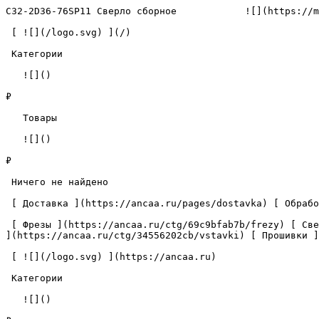
C32-2D36-76SP11 Сверло сборное            ![](https://m
 [ ![](/logo.svg) ](/) 

 Категории 

   ![]()

₽

   Товары 

   ![]()

₽

 Ничего не найдено 

 [ Доставка ](https://ancaa.ru/pages/dostavka) [ Обработка данных ](https://ancaa.ru/pages/privacy-policy) [ Контакты ](https://ancaa.ru/pages/contacts) 

 [ Фрезы ](https://ancaa.ru/ctg/69c9bfab7b/frezy) [ Сверла ](https://ancaa.ru/ctg/18f1b6fb02/sverla) [ Пластины ](https://ancaa.ru/ctg/e0f1419f29/plastiny) [ Вставки 
](https://ancaa.ru/ctg/34556202cb/vstavki) [ Прошивки ]
 [ ![](/logo.svg) ](https://ancaa.ru) 

 Категории 

   ![]()
