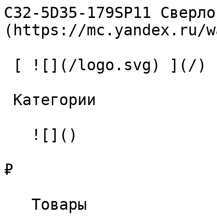
C32-5D35-179SP11 Сверло
(https://mc.yandex.ru/w
 [ ![](/logo.svg) ](/) 

 Категории 

   ![]()

₽

   Товары 
