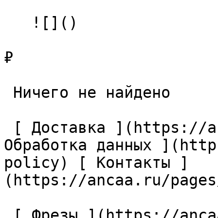
   ![]()

₽

 Ничего не найдено 

 [ Доставка ](https://ancaa.ru/pages/dostavka) [ 
Обработка данных ](http
policy) [ Контакты ]
(https://ancaa.ru/pages
 [ Фрезы ](https://ancaa.ru/ctg/69c9bfab7b/frezy) 