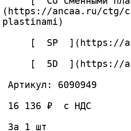
     [  Со сменными пластинами  ]
(https://ancaa.ru/ctg/c
plastinami) 

     [  SP  ](https://ancaa.ru/ctg/c3f3d4ae6e/sp) 

     [  5D  ](https://ancaa.ru/ctg/b08f22c0cd/5d) 

 Артикул: 6090949 

 16 136 ₽  с НДС  

 За 1 шт 
