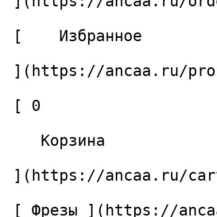
 ](https://ancaa.ru/orders) 

 [    Избранное 

 ](https://ancaa.ru/profile/favorites) 

 [ 0 

    Корзина 

 ](https://ancaa.ru/cart)

 [ Фрезы ](https://ancaa.ru/ctg/69c9bfab7b/frezy) 