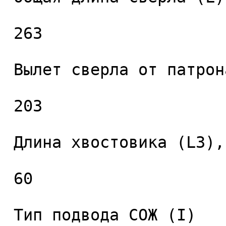
 263 

 Вылет сверла от патрона (L2), мм. 

 203 

 Длина хвостовика (L3), мм. 

 60 

 Тип подвода СОЖ (I) 
