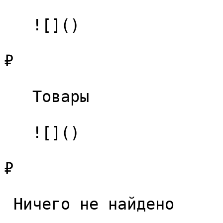
   ![]()

₽

   Товары 

   ![]()

₽

 Ничего не найдено 
