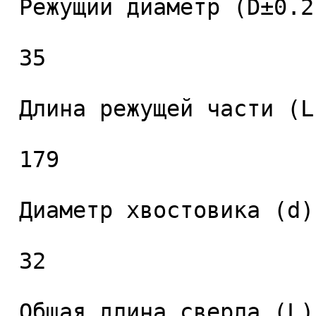
 Режущий диаметр (D±0.2), мм. 

 35 

 Длина режущей части (L1), мм. 

 179 

 Диаметр хвостовика (d), мм. 

 32 

 Общая длина сверла (L), мм. 
