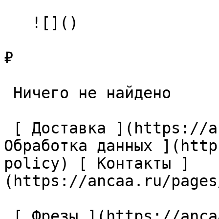
   ![]()

₽

 Ничего не найдено 

 [ Доставка ](https://ancaa.ru/pages/dostavka) [ 
Обработка данных ](http
policy) [ Контакты ]
(https://ancaa.ru/pages
 [ Фрезы ](https://ancaa.ru/ctg/69c9bfab7b/frezy) 