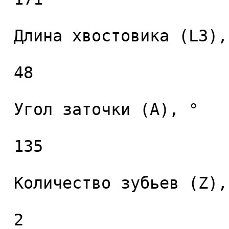
 Длина хвостовика (L3), мм. 

 48 

 Угол заточки (A), ° 

 135 

 Количество зубьев (Z), шт. 

 2 
