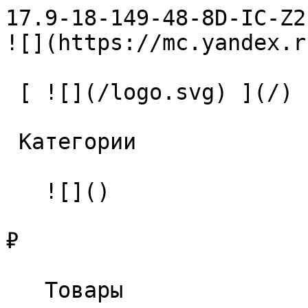
17.9-18-149-48-8D-IC-Z2-U9 С
![](https://mc.yandex.r
 [ ![](/logo.svg) ](/) 

 Категории 

   ![]()

₽

   Товары 
