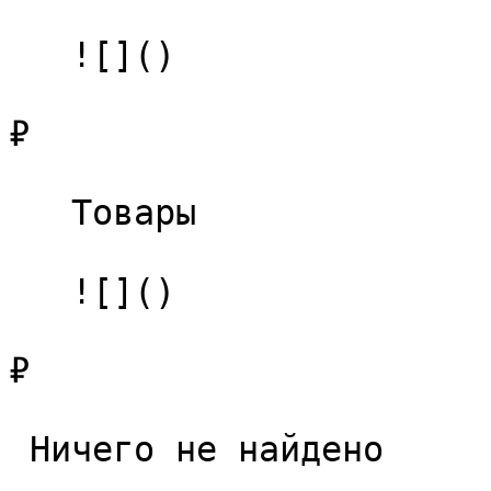
   ![]()

₽

   Товары 

   ![]()

₽

 Ничего не найдено 
