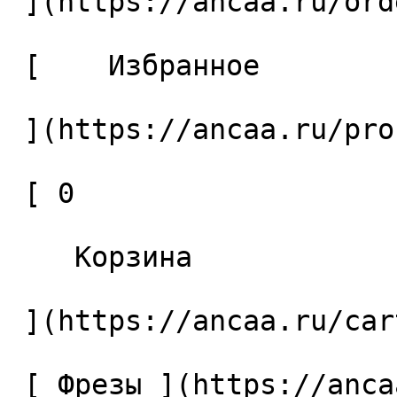
 ](https://ancaa.ru/orders) 

 [    Избранное 

 ](https://ancaa.ru/profile/favorites) 

 [ 0 

    Корзина 

 ](https://ancaa.ru/cart)

 [ Фрезы ](https://ancaa.ru/ctg/69c9bfab7b/frezy) 