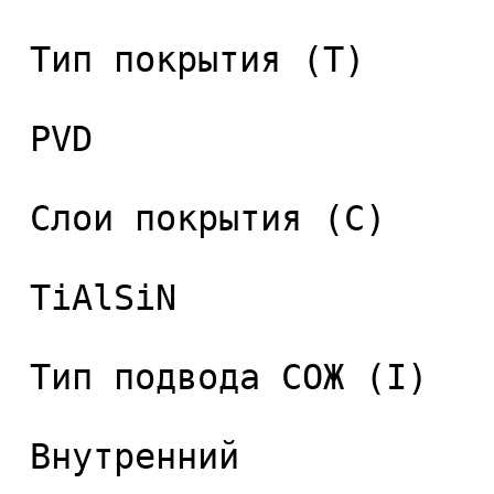
 Тип покрытия (T) 

 PVD 

 Слои покрытия (C) 

 TiAlSiN 

 Тип подвода СОЖ (I) 

 Внутренний 
