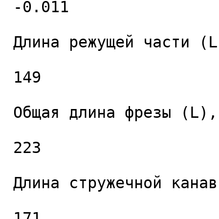
 -0.011 

 Длина режущей части (L1), мм. 

 149 

 Общая длина фрезы (L), мм. 

 223 

 Длина стружечной канавки (L2), мм. 

 171 
