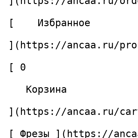
 ](https://ancaa.ru/orders) 

 [    Избранное 

 ](https://ancaa.ru/profile/favorites) 

 [ 0 

    Корзина 

 ](https://ancaa.ru/cart)

 [ Фрезы ](https://ancaa.ru/ctg/69c9bfab7b/frezy) 