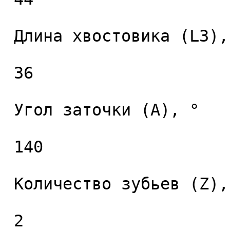
 Длина хвостовика (L3), мм. 

 36 

 Угол заточки (A), ° 

 140 

 Количество зубьев (Z), шт. 

 2 
