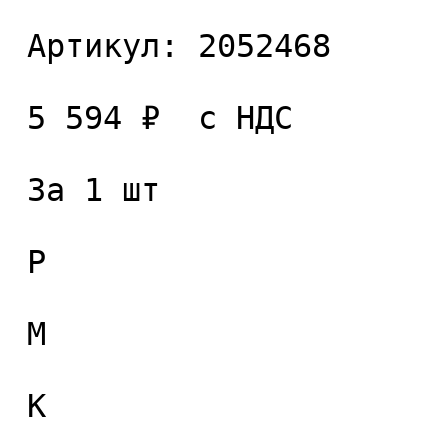
 Артикул: 2052468 

 5 594 ₽  с НДС  

 За 1 шт 

 P

 M

 K
