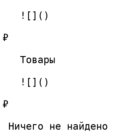
   ![]()

₽

   Товары 

   ![]()

₽

 Ничего не найдено 
