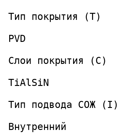
 Тип покрытия (T) 

 PVD 

 Слои покрытия (C) 

 TiAlSiN 

 Тип подвода СОЖ (I) 

 Внутренний 
