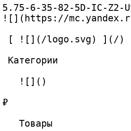
5.75-6-35-82-5D-IC-Z2-U9 Свер
![](https://mc.yandex.r
 [ ![](/logo.svg) ](/) 

 Категории 

   ![]()

₽

   Товары 
