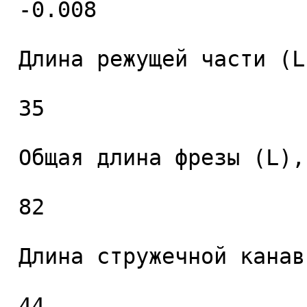
 -0.008 

 Длина режущей части (L1), мм. 

 35 

 Общая длина фрезы (L), мм. 

 82 

 Длина стружечной канавки (L2), мм. 

 44 
