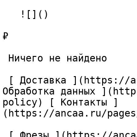
   ![]()

₽

 Ничего не найдено 

 [ Доставка ](https://ancaa.ru/pages/dostavka) [ 
Обработка данных ](http
policy) [ Контакты ]
(https://ancaa.ru/pages
 [ Фрезы ](https://ancaa.ru/ctg/69c9bfab7b/frezy) 