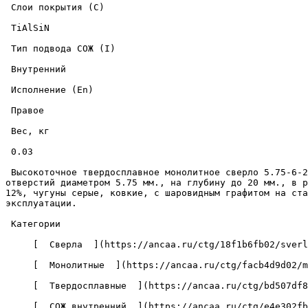
 Слои покрытия (C) 

 TiAlSiN 

 Тип подвода СОЖ (I) 

 Внутренний 

 Исполнение (En) 

 Правое 

 Вес, кг 

 0.03 

 Высокоточное твердосплавное монолитное сверло 5.75-6-20-66-3D-IC-Z2-U9 с износостойким покрытием из нитрида титана-алюминия-кремния, предназначено для сверления 
отверстий диаметром 5.75 мм., на глубину до 20 мм., в р
12%, чугуны серые, ковкие, с шаровидным графитом на ста
эксплуатации. 

 Категории 

     [  Сверла  ](https://ancaa.ru/ctg/18f1b6fb02/sverla) 

     [  Монолитные  ](https://ancaa.ru/ctg/facb4d9d02/monolitnye) 

     [  Твердосплавные  ](https://ancaa.ru/ctg/bd507df8f7/tverdosplavnye) 

     [  СОЖ внутренний  ](https://ancaa.ru/ctg/e4e302fba5/sozh-vnutrenniy) 
