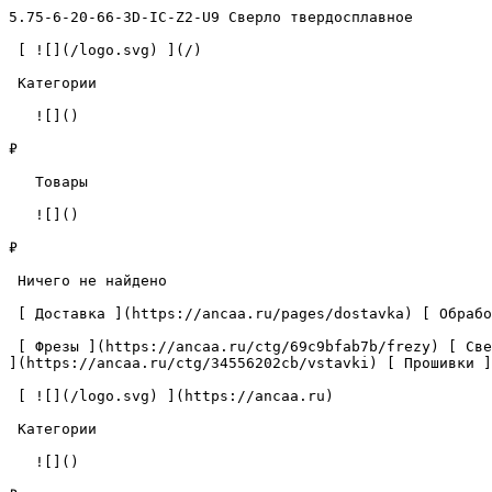
5.75-6-20-66-3D-IC-Z2-U9 Сверло твердосплавное         
 [ ![](/logo.svg) ](/) 

 Категории 

   ![]()

₽

   Товары 

   ![]()

₽

 Ничего не найдено 

 [ Доставка ](https://ancaa.ru/pages/dostavka) [ Обработка данных ](https://ancaa.ru/pages/privacy-policy) [ Контакты ](https://ancaa.ru/pages/contacts) 

 [ Фрезы ](https://ancaa.ru/ctg/69c9bfab7b/frezy) [ Сверла ](https://ancaa.ru/ctg/18f1b6fb02/sverla) [ Пластины ](https://ancaa.ru/ctg/e0f1419f29/plastiny) [ Вставки 
](https://ancaa.ru/ctg/34556202cb/vstavki) [ Прошивки ]
 [ ![](/logo.svg) ](https://ancaa.ru) 

 Категории 

   ![]()
