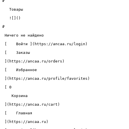
₽

   Товары 

   ![]()

₽

 Ничего не найдено 

 [    Войти ](https://ancaa.ru/login) 

 [    Заказы 

 ](https://ancaa.ru/orders) 

 [    Избранное 

 ](https://ancaa.ru/profile/favorites) 

 [ 0 

    Корзина 

 ](https://ancaa.ru/cart)

 [    Главная 

 ](https://ancaa.ru) 
