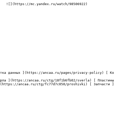
   ![](https://mc.yandex.ru/watch/98506922)

(https://ancaa.ru/ctg/fc77d7c050/proshivki) [ Запчасти ]