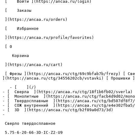
 [    Войти ](https://ancaa.ru/login) 

 [    Заказы 

 ](https://ancaa.ru/orders) 

 [    Избранное 

 ](https://ancaa.ru/profile/favorites) 

 [ 0 

    Корзина 

 ](https://ancaa.ru/cart)

 [ Фрезы ](https://ancaa.ru/ctg/69c9bfab7b/frezy) [ Сверла ](https://ancaa.ru/ctg/18f1b6fb02/sverla) [ Пластины ](https://ancaa.ru/ctg/e0f1419f29/plastiny) [ Вставки 
](https://ancaa.ru/ctg/34556202cb/vstavki) [ Прошивки ]
   - [    ](/)

- [  Сверла  ](https://ancaa.ru/ctg/18f1b6fb02/sverla)

- [  Монолитные  ](https://ancaa.ru/ctg/facb4d9d02/mono
- [  Твердосплавные  ](https://ancaa.ru/ctg/bd507df8f7/
- [  СОЖ внутренний  ](https://ancaa.ru/ctg/e4e302fba5/
- [  3D  ](https://ancaa.ru/ctg/b2f89a0d73/3d)

- 

 Сверло твердосплавное 

 5.75-6-20-66-3D-IC-Z2-U9 
