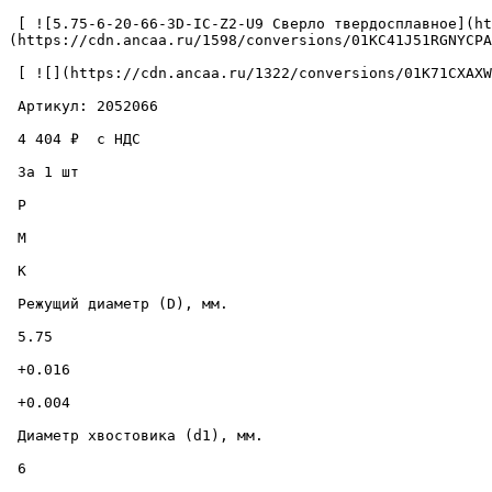
 [ ![5.75-6-20-66-3D-IC-Z2-U9 Сверло твердосплавное](https://cdn.ancaa.ru/1598/conversions/01KC41J51RGNYCPATHKEZCHXXT-cuted.jpg) ]
(https://cdn.ancaa.ru/1598/conversions/01KC41J51RGNYCPA
 [ ![](https://cdn.ancaa.ru/1322/conversions/01K71CXAXW3DPC37Q32NQXTMV7-thumb.jpg) ](https://cdn.ancaa.ru/1322/conversions/01K71CXAXW3DPC37Q32NQXTMV7-preview.jpg) 

 Артикул: 2052066 

 4 404 ₽  с НДС  

 За 1 шт 

 P

 M

 K

 Режущий диаметр (D), мм. 

 5.75 

 +0.016 

 +0.004 

 Диаметр хвостовика (d1), мм. 

 6 
