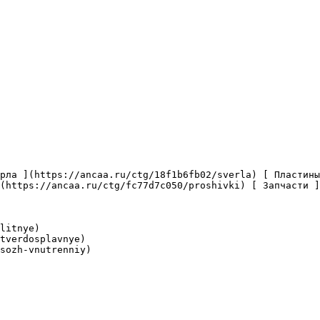
(https://ancaa.ru/ctg/fc77d7c050/proshivki) [ Запчасти ]
litnye)

tverdosplavnye)

sozh-vnutrenniy)
