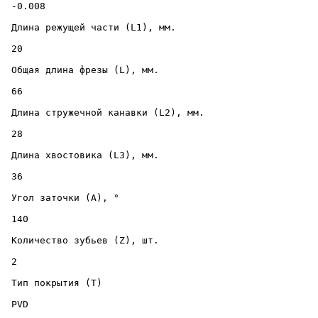
 -0.008 

 Длина режущей части (L1), мм. 

 20 

 Общая длина фрезы (L), мм. 

 66 

 Длина стружечной канавки (L2), мм. 

 28 

 Длина хвостовика (L3), мм. 

 36 

 Угол заточки (A), ° 

 140 

 Количество зубьев (Z), шт. 

 2 

 Тип покрытия (T) 

 PVD 
