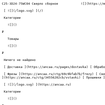
C25-3D24-75WC04 Сверло сборное            ![](https://m
 [ ![](/logo.svg) ](/) 

 Категории 

   ![]()

₽

   Товары 

   ![]()

₽

 Ничего не найдено 

 [ Доставка ](https://ancaa.ru/pages/dostavka) [ Обработка данных ](https://ancaa.ru/pages/privacy-policy) [ Контакты ](https://ancaa.ru/pages/contacts) 

 [ Фрезы ](https://ancaa.ru/ctg/69c9bfab7b/frezy) [ Сверла ](https://ancaa.ru/ctg/18f1b6fb02/sverla) [ Пластины ](https://ancaa.ru/ctg/e0f1419f29/plastiny) [ Вставки 
](https://ancaa.ru/ctg/34556202cb/vstavki) [ Прошивки ]
 [ ![](/logo.svg) ](https://ancaa.ru) 

 Категории 

   ![]()
