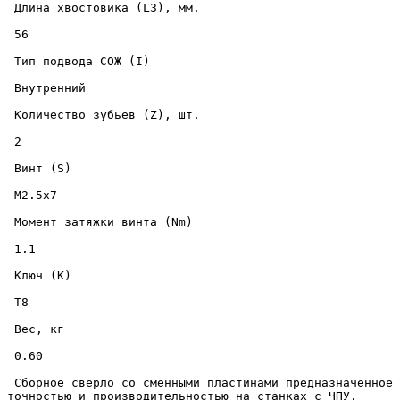
 Длина хвостовика (L3), мм. 

 56 

 Тип подвода СОЖ (I) 

 Внутренний 

 Количество зубьев (Z), шт. 

 2 

 Винт (S) 

 M2.5x7 

 Момент затяжки винта (Nm) 

 1.1 

 Ключ (K) 

 T8 

 Вес, кг 

 0.60 

 Сборное сверло со сменными пластинами предназначенное для скоростного сверления отверстий диаметром 24 мм., на глубину до 75 мм., в металлических изделиях с высокой 
точностью и производительностью на станках с ЧПУ. 
