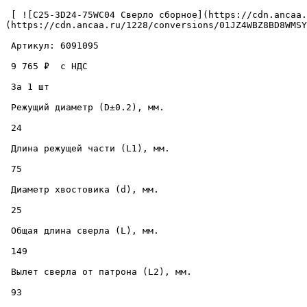
 [ ![C25-3D24-75WC04 Сверло сборное](https://cdn.ancaa.ru/1228/conversions/01JZ4WBZ8BD8WMSYFTPNH25DJ6-cuted.jpg) ]
(https://cdn.ancaa.ru/1228/conversions/01JZ4WBZ8BD8WMSY
 Артикул: 6091095 

 9 765 ₽  с НДС  

 За 1 шт 

 Режущий диаметр (D±0.2), мм. 

 24 

 Длина режущей части (L1), мм. 

 75 

 Диаметр хвостовика (d), мм. 

 25 

 Общая длина сверла (L), мм. 

 149 

 Вылет сверла от патрона (L2), мм. 

 93 
