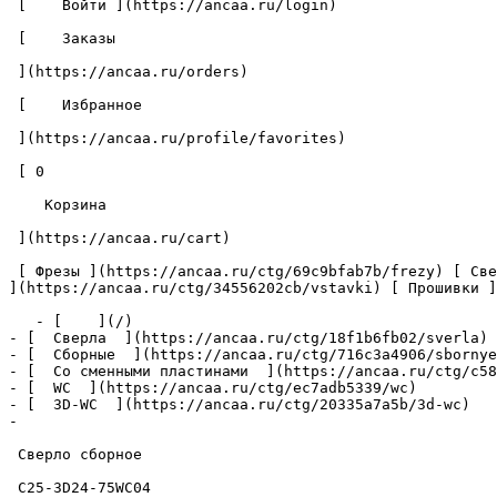
 [    Войти ](https://ancaa.ru/login) 

 [    Заказы 

 ](https://ancaa.ru/orders) 

 [    Избранное 

 ](https://ancaa.ru/profile/favorites) 

 [ 0 

    Корзина 

 ](https://ancaa.ru/cart)

 [ Фрезы ](https://ancaa.ru/ctg/69c9bfab7b/frezy) [ Сверла ](https://ancaa.ru/ctg/18f1b6fb02/sverla) [ Пластины ](https://ancaa.ru/ctg/e0f1419f29/plastiny) [ Вставки 
](https://ancaa.ru/ctg/34556202cb/vstavki) [ Прошивки ]
   - [    ](/)

- [  Сверла  ](https://ancaa.ru/ctg/18f1b6fb02/sverla)

- [  Сборные  ](https://ancaa.ru/ctg/716c3a4906/sbornye
- [  Со сменными пластинами  ](https://ancaa.ru/ctg/c58
- [  WC  ](https://ancaa.ru/ctg/ec7adb5339/wc)

- [  3D-WC  ](https://ancaa.ru/ctg/20335a7a5b/3d-wc)

- 

 Сверло сборное 

 C25-3D24-75WC04 
