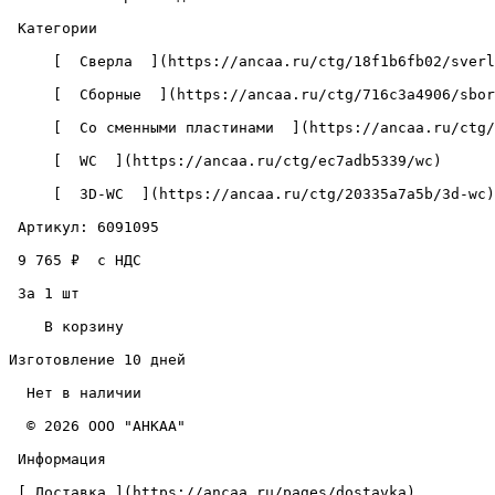
 Категории 

     [  Сверла  ](https://ancaa.ru/ctg/18f1b6fb02/sverla) 

     [  Сборные  ](https://ancaa.ru/ctg/716c3a4906/sbornye) 

     [  Со сменными пластинами  ](https://ancaa.ru/ctg/c5890add72/so-smennymi-plastinami) 

     [  WC  ](https://ancaa.ru/ctg/ec7adb5339/wc) 

     [  3D-WC  ](https://ancaa.ru/ctg/20335a7a5b/3d-wc) 

 Артикул: 6091095 

 9 765 ₽  с НДС  

 За 1 шт 

    В корзину   

Изготовление 10 дней

  Нет в наличии 

  © 2026 ООО "АНКАА" 

 Информация 

 [ Доставка ](https://ancaa.ru/pages/dostavka) 
