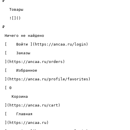
₽

   Товары 

   ![]()

₽

 Ничего не найдено 

 [    Войти ](https://ancaa.ru/login) 

 [    Заказы 

 ](https://ancaa.ru/orders) 

 [    Избранное 

 ](https://ancaa.ru/profile/favorites) 

 [ 0 

    Корзина 

 ](https://ancaa.ru/cart)

 [    Главная 

 ](https://ancaa.ru) 
