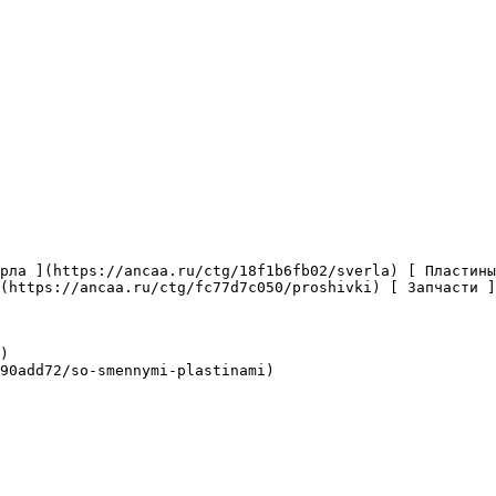
(https://ancaa.ru/ctg/fc77d7c050/proshivki) [ Запчасти ]
)

90add72/so-smennymi-plastinami)
