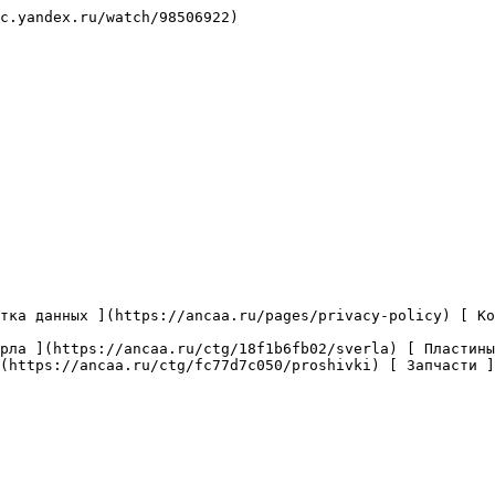
c.yandex.ru/watch/98506922)

(https://ancaa.ru/ctg/fc77d7c050/proshivki) [ Запчасти ]