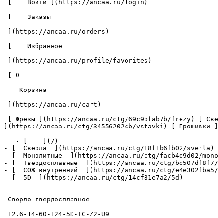
 [    Войти ](https://ancaa.ru/login) 

 [    Заказы 

 ](https://ancaa.ru/orders) 

 [    Избранное 

 ](https://ancaa.ru/profile/favorites) 

 [ 0 

    Корзина 

 ](https://ancaa.ru/cart)

 [ Фрезы ](https://ancaa.ru/ctg/69c9bfab7b/frezy) [ Сверла ](https://ancaa.ru/ctg/18f1b6fb02/sverla) [ Пластины ](https://ancaa.ru/ctg/e0f1419f29/plastiny) [ Вставки 
](https://ancaa.ru/ctg/34556202cb/vstavki) [ Прошивки ]
   - [    ](/)

- [  Сверла  ](https://ancaa.ru/ctg/18f1b6fb02/sverla)

- [  Монолитные  ](https://ancaa.ru/ctg/facb4d9d02/mono
- [  Твердосплавные  ](https://ancaa.ru/ctg/bd507df8f7/
- [  СОЖ внутренний  ](https://ancaa.ru/ctg/e4e302fba5/
- [  5D  ](https://ancaa.ru/ctg/14cf81e7a2/5d)

- 

 Сверло твердосплавное 

 12.6-14-60-124-5D-IC-Z2-U9 
