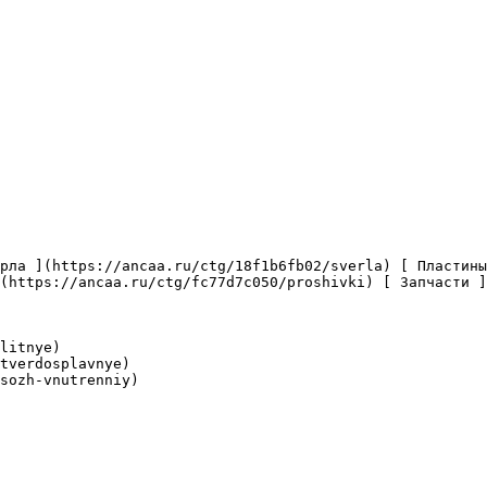
(https://ancaa.ru/ctg/fc77d7c050/proshivki) [ Запчасти ]
litnye)

tverdosplavnye)

sozh-vnutrenniy)
