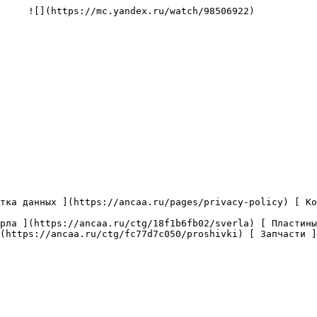
     ![](https://mc.yandex.ru/watch/98506922)

(https://ancaa.ru/ctg/fc77d7c050/proshivki) [ Запчасти ]