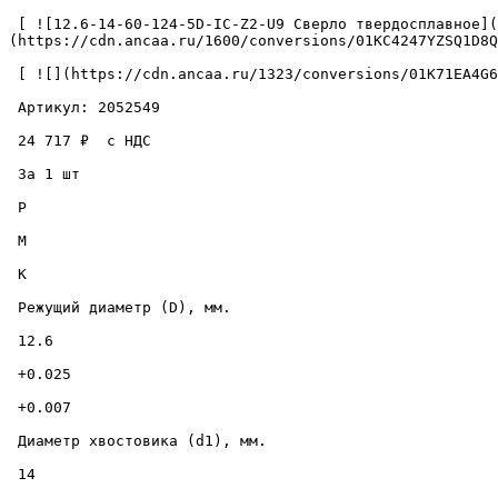
 [ ![12.6-14-60-124-5D-IC-Z2-U9 Сверло твердосплавное](https://cdn.ancaa.ru/1600/conversions/01KC4247YZSQ1D8Q6ZDR8YYJ72-cuted.jpg) ]
(https://cdn.ancaa.ru/1600/conversions/01KC4247YZSQ1D8Q
 [ ![](https://cdn.ancaa.ru/1323/conversions/01K71EA4G60029Z72X2SYCSCPW-thumb.jpg) ](https://cdn.ancaa.ru/1323/conversions/01K71EA4G60029Z72X2SYCSCPW-preview.jpg) 

 Артикул: 2052549 

 24 717 ₽  с НДС  

 За 1 шт 

 P

 M

 K

 Режущий диаметр (D), мм. 

 12.6 

 +0.025 

 +0.007 

 Диаметр хвостовика (d1), мм. 

 14 
