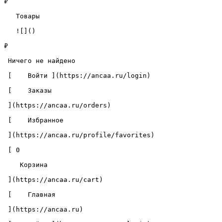
₽

   Товары 

   ![]()

₽

 Ничего не найдено 

 [    Войти ](https://ancaa.ru/login) 

 [    Заказы 

 ](https://ancaa.ru/orders) 

 [    Избранное 

 ](https://ancaa.ru/profile/favorites) 

 [ 0 

    Корзина 

 ](https://ancaa.ru/cart)

 [    Главная 

 ](https://ancaa.ru) 
