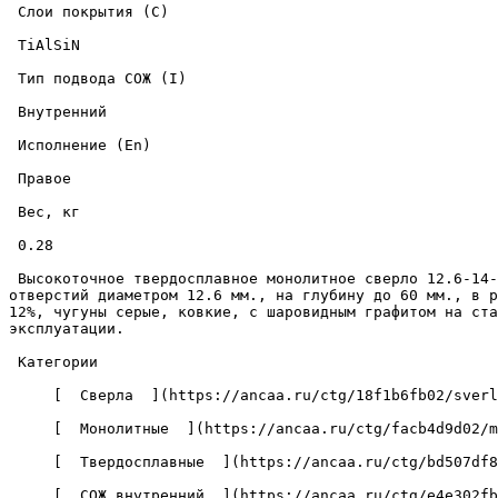
 Слои покрытия (C) 

 TiAlSiN 

 Тип подвода СОЖ (I) 

 Внутренний 

 Исполнение (En) 

 Правое 

 Вес, кг 

 0.28 

 Высокоточное твердосплавное монолитное сверло 12.6-14-60-124-5D-IC-Z2-U9 с износостойким покрытием из нитрида титана-алюминия-кремния, предназначено для сверления 
отверстий диаметром 12.6 мм., на глубину до 60 мм., в р
12%, чугуны серые, ковкие, с шаровидным графитом на ста
эксплуатации. 

 Категории 

     [  Сверла  ](https://ancaa.ru/ctg/18f1b6fb02/sverla) 

     [  Монолитные  ](https://ancaa.ru/ctg/facb4d9d02/monolitnye) 

     [  Твердосплавные  ](https://ancaa.ru/ctg/bd507df8f7/tverdosplavnye) 

     [  СОЖ внутренний  ](https://ancaa.ru/ctg/e4e302fba5/sozh-vnutrenniy) 
