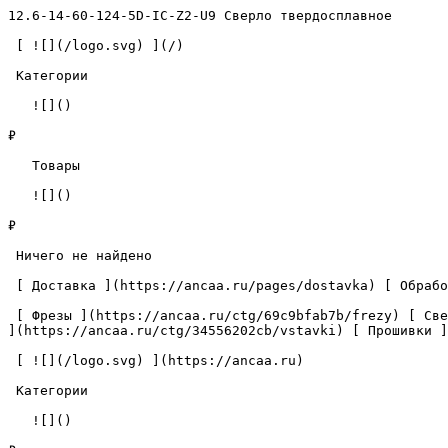
12.6-14-60-124-5D-IC-Z2-U9 Сверло твердосплавное       
 [ ![](/logo.svg) ](/) 

 Категории 

   ![]()

₽

   Товары 

   ![]()

₽

 Ничего не найдено 

 [ Доставка ](https://ancaa.ru/pages/dostavka) [ Обработка данных ](https://ancaa.ru/pages/privacy-policy) [ Контакты ](https://ancaa.ru/pages/contacts) 

 [ Фрезы ](https://ancaa.ru/ctg/69c9bfab7b/frezy) [ Сверла ](https://ancaa.ru/ctg/18f1b6fb02/sverla) [ Пластины ](https://ancaa.ru/ctg/e0f1419f29/plastiny) [ Вставки 
](https://ancaa.ru/ctg/34556202cb/vstavki) [ Прошивки ]
 [ ![](/logo.svg) ](https://ancaa.ru) 

 Категории 

   ![]()
