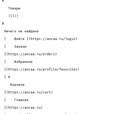
₽

   Товары 

   ![]()

₽

 Ничего не найдено 

 [    Войти ](https://ancaa.ru/login) 

 [    Заказы 

 ](https://ancaa.ru/orders) 

 [    Избранное 

 ](https://ancaa.ru/profile/favorites) 

 [ 0 

    Корзина 

 ](https://ancaa.ru/cart)

 [    Главная 

 ](https://ancaa.ru) 
