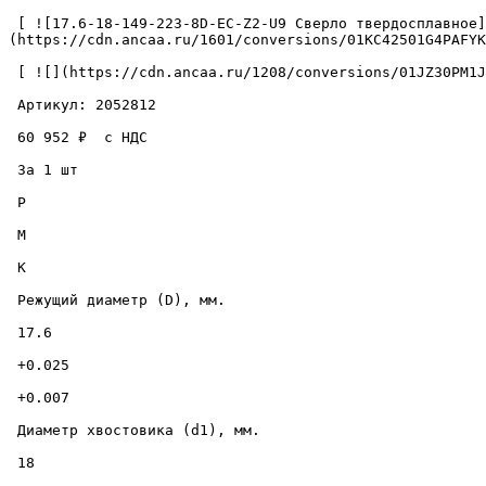
 [ ![17.6-18-149-223-8D-EC-Z2-U9 Сверло твердосплавное](https://cdn.ancaa.ru/1601/conversions/01KC42501G4PAFYKC5T7322QFR-cuted.jpg) ]
(https://cdn.ancaa.ru/1601/conversions/01KC42501G4PAFYK
 [ ![](https://cdn.ancaa.ru/1208/conversions/01JZ30PM1JKK33K0EG0Y39DNZ9-thumb.jpg) ](https://cdn.ancaa.ru/1208/conversions/01JZ30PM1JKK33K0EG0Y39DNZ9-preview.jpg) 

 Артикул: 2052812 

 60 952 ₽  с НДС  

 За 1 шт 

 P

 M

 K

 Режущий диаметр (D), мм. 

 17.6 

 +0.025 

 +0.007 

 Диаметр хвостовика (d1), мм. 

 18 
