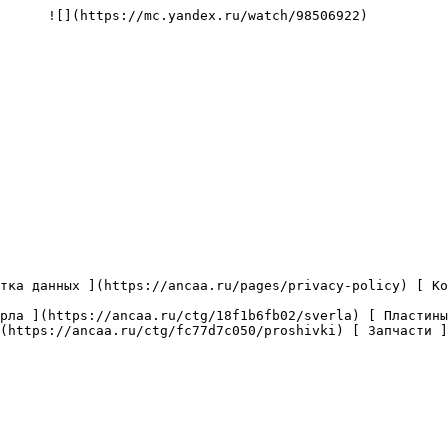
      ![](https://mc.yandex.ru/watch/98506922)

(https://ancaa.ru/ctg/fc77d7c050/proshivki) [ Запчасти ]