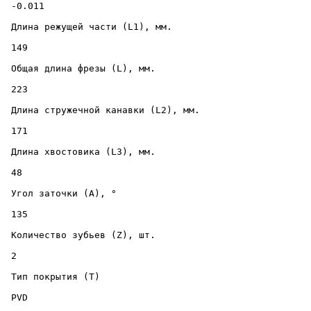
 -0.011 

 Длина режущей части (L1), мм. 

 149 

 Общая длина фрезы (L), мм. 

 223 

 Длина стружечной канавки (L2), мм. 

 171 

 Длина хвостовика (L3), мм. 

 48 

 Угол заточки (A), ° 

 135 

 Количество зубьев (Z), шт. 

 2 

 Тип покрытия (T) 

 PVD 
