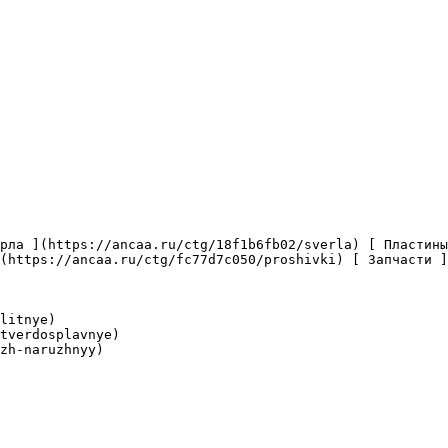
(https://ancaa.ru/ctg/fc77d7c050/proshivki) [ Запчасти ]
litnye)

tverdosplavnye)

zh-naruzhnyy)
