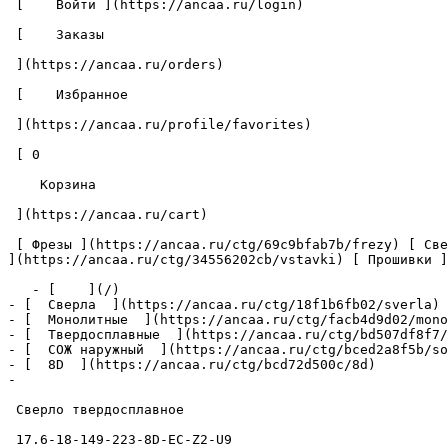
 [    Войти ](https://ancaa.ru/login) 

 [    Заказы 

 ](https://ancaa.ru/orders) 

 [    Избранное 

 ](https://ancaa.ru/profile/favorites) 

 [ 0 

    Корзина 

 ](https://ancaa.ru/cart)

 [ Фрезы ](https://ancaa.ru/ctg/69c9bfab7b/frezy) [ Сверла ](https://ancaa.ru/ctg/18f1b6fb02/sverla) [ Пластины ](https://ancaa.ru/ctg/e0f1419f29/plastiny) [ Вставки 
](https://ancaa.ru/ctg/34556202cb/vstavki) [ Прошивки ]
   - [    ](/)

- [  Сверла  ](https://ancaa.ru/ctg/18f1b6fb02/sverla)

- [  Монолитные  ](https://ancaa.ru/ctg/facb4d9d02/mono
- [  Твердосплавные  ](https://ancaa.ru/ctg/bd507df8f7/
- [  СОЖ наружный  ](https://ancaa.ru/ctg/bced2a8f5b/so
- [  8D  ](https://ancaa.ru/ctg/bcd72d500c/8d)

- 

 Сверло твердосплавное 

 17.6-18-149-223-8D-EC-Z2-U9 
