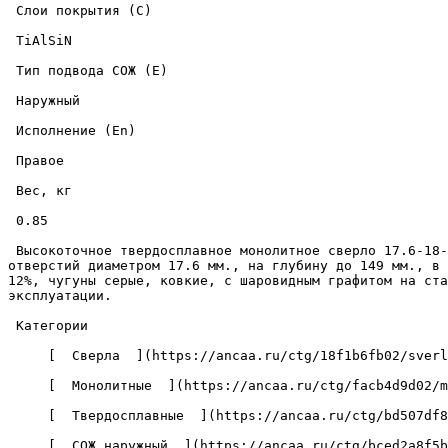
 Слои покрытия (C) 

 TiAlSiN 

 Тип подвода СОЖ (E) 

 Наружный 

 Исполнение (En) 

 Правое 

 Вес, кг 

 0.85 

 Высокоточное твердосплавное монолитное сверло 17.6-18-149-223-8D-EC-Z2-U9 с износостойким покрытием из нитрида титана-алюминия-кремния, предназначено для сверления 
отверстий диаметром 17.6 мм., на глубину до 149 мм., в 
12%, чугуны серые, ковкие, с шаровидным графитом на ста
эксплуатации. 

 Категории 

     [  Сверла  ](https://ancaa.ru/ctg/18f1b6fb02/sverla) 

     [  Монолитные  ](https://ancaa.ru/ctg/facb4d9d02/monolitnye) 

     [  Твердосплавные  ](https://ancaa.ru/ctg/bd507df8f7/tverdosplavnye) 

     [  СОЖ наружный  ](https://ancaa.ru/ctg/bced2a8f5b/sozh-naruzhnyy) 
