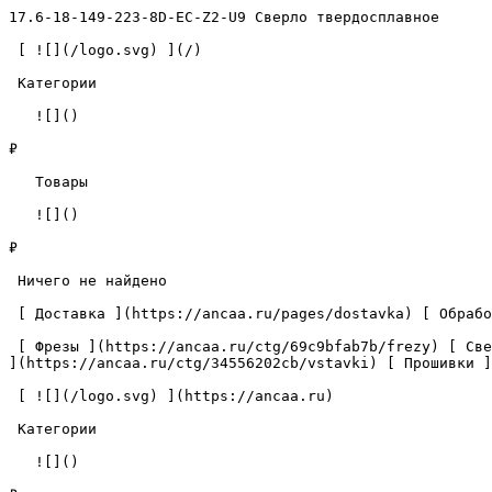
17.6-18-149-223-8D-EC-Z2-U9 Сверло твердосплавное      
 [ ![](/logo.svg) ](/) 

 Категории 

   ![]()

₽

   Товары 

   ![]()

₽

 Ничего не найдено 

 [ Доставка ](https://ancaa.ru/pages/dostavka) [ Обработка данных ](https://ancaa.ru/pages/privacy-policy) [ Контакты ](https://ancaa.ru/pages/contacts) 

 [ Фрезы ](https://ancaa.ru/ctg/69c9bfab7b/frezy) [ Сверла ](https://ancaa.ru/ctg/18f1b6fb02/sverla) [ Пластины ](https://ancaa.ru/ctg/e0f1419f29/plastiny) [ Вставки 
](https://ancaa.ru/ctg/34556202cb/vstavki) [ Прошивки ]
 [ ![](/logo.svg) ](https://ancaa.ru) 

 Категории 

   ![]()
