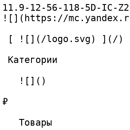
11.9-12-56-118-5D-IC-Z2-U9 С
![](https://mc.yandex.r
 [ ![](/logo.svg) ](/) 

 Категории 

   ![]()

₽

   Товары 
