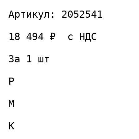
 Артикул: 2052541 

 18 494 ₽  с НДС  

 За 1 шт 

 P

 M

 K
