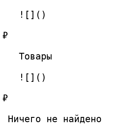
   ![]()

₽

   Товары 

   ![]()

₽

 Ничего не найдено 
