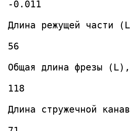
 -0.011 

 Длина режущей части (L1), мм. 

 56 

 Общая длина фрезы (L), мм. 

 118 

 Длина стружечной канавки (L2), мм. 

 71 
