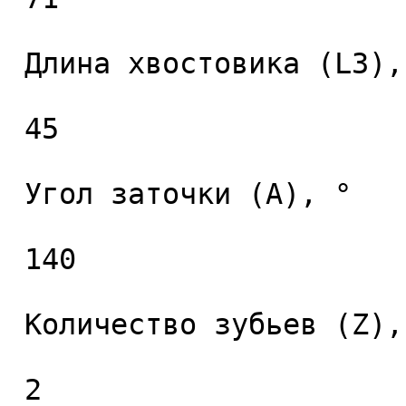
 Длина хвостовика (L3), мм. 

 45 

 Угол заточки (A), ° 

 140 

 Количество зубьев (Z), шт. 

 2 
