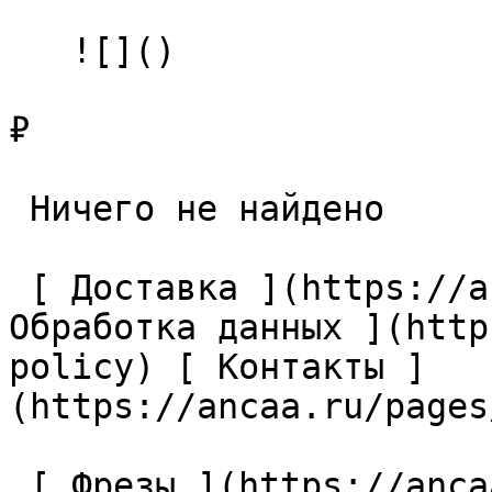
   ![]()

₽

 Ничего не найдено 

 [ Доставка ](https://ancaa.ru/pages/dostavka) [ 
Обработка данных ](http
policy) [ Контакты ]
(https://ancaa.ru/pages
 [ Фрезы ](https://ancaa.ru/ctg/69c9bfab7b/frezy) 