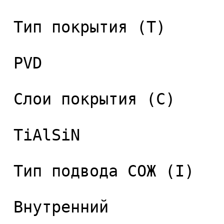
 Тип покрытия (T) 

 PVD 

 Слои покрытия (C) 

 TiAlSiN 

 Тип подвода СОЖ (I) 

 Внутренний 
