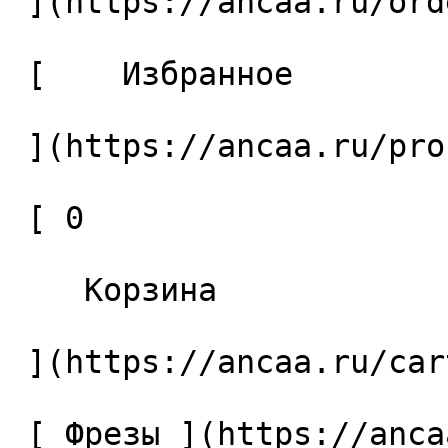
 ](https://ancaa.ru/orders) 

 [    Избранное 

 ](https://ancaa.ru/profile/favorites) 

 [ 0 

    Корзина 

 ](https://ancaa.ru/cart)

 [ Фрезы ](https://ancaa.ru/ctg/69c9bfab7b/frezy) 