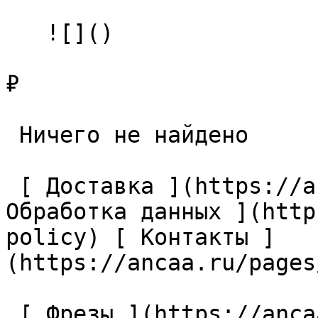
   ![]()

₽

 Ничего не найдено 

 [ Доставка ](https://ancaa.ru/pages/dostavka) [ 
Обработка данных ](http
policy) [ Контакты ]
(https://ancaa.ru/pages
 [ Фрезы ](https://ancaa.ru/ctg/69c9bfab7b/frezy) 