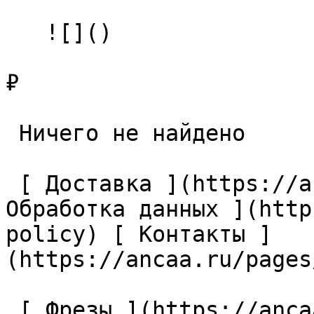
   ![]()

₽

 Ничего не найдено 

 [ Доставка ](https://ancaa.ru/pages/dostavka) [ 
Обработка данных ](http
policy) [ Контакты ]
(https://ancaa.ru/pages
 [ Фрезы ](https://ancaa.ru/ctg/69c9bfab7b/frezy) 