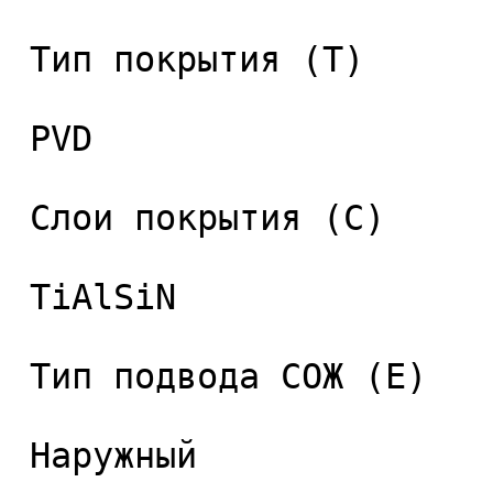
 Тип покрытия (T) 

 PVD 

 Слои покрытия (C) 

 TiAlSiN 

 Тип подвода СОЖ (E) 

 Наружный 
