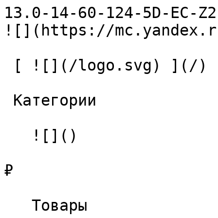
13.0-14-60-124-5D-EC-Z2-U9 С
![](https://mc.yandex.r
 [ ![](/logo.svg) ](/) 

 Категории 

   ![]()

₽

   Товары 
