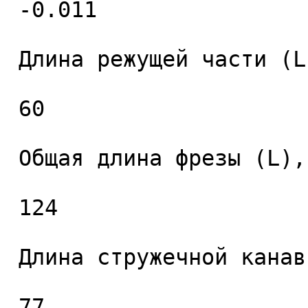
 -0.011 

 Длина режущей части (L1), мм. 

 60 

 Общая длина фрезы (L), мм. 

 124 

 Длина стружечной канавки (L2), мм. 

 77 
