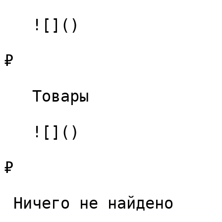
   ![]()

₽

   Товары 

   ![]()

₽

 Ничего не найдено 
