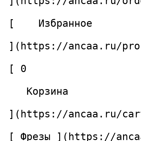
 ](https://ancaa.ru/orders) 

 [    Избранное 

 ](https://ancaa.ru/profile/favorites) 

 [ 0 

    Корзина 

 ](https://ancaa.ru/cart)

 [ Фрезы ](https://ancaa.ru/ctg/69c9bfab7b/frezy) 