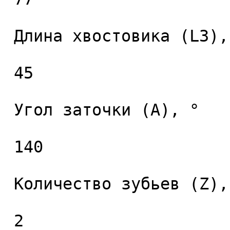
 Длина хвостовика (L3), мм. 

 45 

 Угол заточки (A), ° 

 140 

 Количество зубьев (Z), шт. 

 2 
