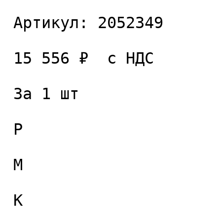
 Артикул: 2052349 

 15 556 ₽  с НДС  

 За 1 шт 

 P

 M

 K
