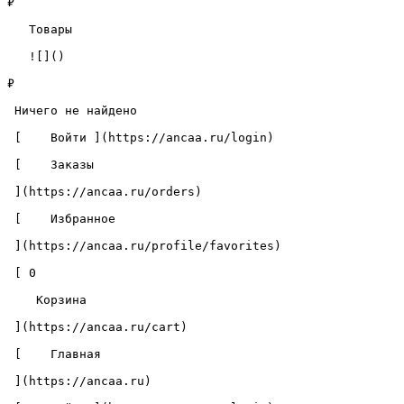
₽

   Товары 

   ![]()

₽

 Ничего не найдено 

 [    Войти ](https://ancaa.ru/login) 

 [    Заказы 

 ](https://ancaa.ru/orders) 

 [    Избранное 

 ](https://ancaa.ru/profile/favorites) 

 [ 0 

    Корзина 

 ](https://ancaa.ru/cart)

 [    Главная 

 ](https://ancaa.ru) 
