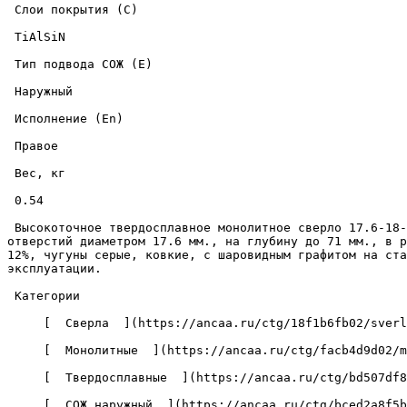
 Слои покрытия (C) 

 TiAlSiN 

 Тип подвода СОЖ (E) 

 Наружный 

 Исполнение (En) 

 Правое 

 Вес, кг 

 0.54 

 Высокоточное твердосплавное монолитное сверло 17.6-18-71-143-5D-EC-Z2-U9 с износостойким покрытием из нитрида титана-алюминия-кремния, предназначено для сверления 
отверстий диаметром 17.6 мм., на глубину до 71 мм., в р
12%, чугуны серые, ковкие, с шаровидным графитом на ста
эксплуатации. 

 Категории 

     [  Сверла  ](https://ancaa.ru/ctg/18f1b6fb02/sverla) 

     [  Монолитные  ](https://ancaa.ru/ctg/facb4d9d02/monolitnye) 

     [  Твердосплавные  ](https://ancaa.ru/ctg/bd507df8f7/tverdosplavnye) 

     [  СОЖ наружный  ](https://ancaa.ru/ctg/bced2a8f5b/sozh-naruzhnyy) 
