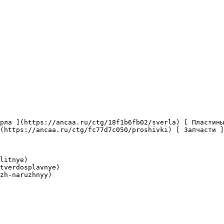
(https://ancaa.ru/ctg/fc77d7c050/proshivki) [ Запчасти ]
litnye)

tverdosplavnye)

zh-naruzhnyy)
