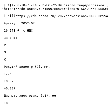
 [ ![17.6-18-71-143-5D-EC-Z2-U9 Сверло твердосплавное](https://cdn.ancaa.ru/1599/conversions/01KC4235KNCDK8J4VMJAC44SDN-cuted.jpg) ]
(https://cdn.ancaa.ru/1599/conversions/01KC4235KNCDK8J4
 [ ![](https://cdn.ancaa.ru/1207/conversions/01JZ30MSSAW31365CKC7SE98NN-thumb.jpg) ](https://cdn.ancaa.ru/1207/conversions/01JZ30MSSAW31365CKC7SE98NN-preview.jpg) 

 Артикул: 2052402 

 26 178 ₽  с НДС  

 За 1 шт 

 P

 M

 K

 Режущий диаметр (D), мм. 

 17.6 

 +0.025 

 +0.007 

 Диаметр хвостовика (d1), мм. 

 18 
