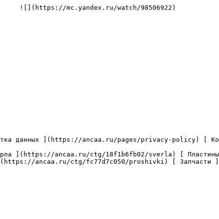
     ![](https://mc.yandex.ru/watch/98506922)

(https://ancaa.ru/ctg/fc77d7c050/proshivki) [ Запчасти ]