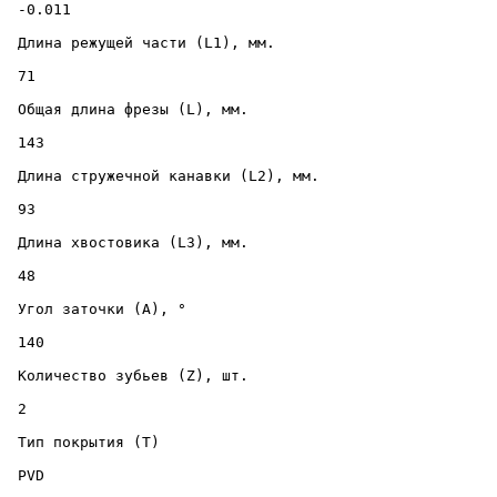
 -0.011 

 Длина режущей части (L1), мм. 

 71 

 Общая длина фрезы (L), мм. 

 143 

 Длина стружечной канавки (L2), мм. 

 93 

 Длина хвостовика (L3), мм. 

 48 

 Угол заточки (A), ° 

 140 

 Количество зубьев (Z), шт. 

 2 

 Тип покрытия (T) 

 PVD 
