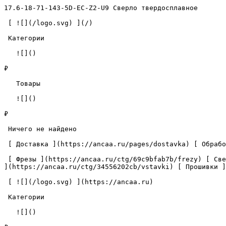
17.6-18-71-143-5D-EC-Z2-U9 Сверло твердосплавное       
 [ ![](/logo.svg) ](/) 

 Категории 

   ![]()

₽

   Товары 

   ![]()

₽

 Ничего не найдено 

 [ Доставка ](https://ancaa.ru/pages/dostavka) [ Обработка данных ](https://ancaa.ru/pages/privacy-policy) [ Контакты ](https://ancaa.ru/pages/contacts) 

 [ Фрезы ](https://ancaa.ru/ctg/69c9bfab7b/frezy) [ Сверла ](https://ancaa.ru/ctg/18f1b6fb02/sverla) [ Пластины ](https://ancaa.ru/ctg/e0f1419f29/plastiny) [ Вставки 
](https://ancaa.ru/ctg/34556202cb/vstavki) [ Прошивки ]
 [ ![](/logo.svg) ](https://ancaa.ru) 

 Категории 

   ![]()
