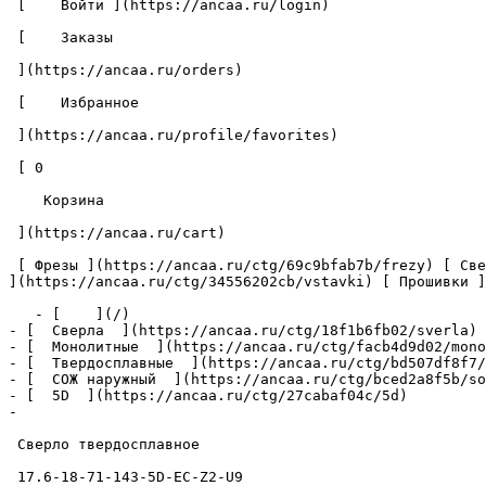
 [    Войти ](https://ancaa.ru/login) 

 [    Заказы 

 ](https://ancaa.ru/orders) 

 [    Избранное 

 ](https://ancaa.ru/profile/favorites) 

 [ 0 

    Корзина 

 ](https://ancaa.ru/cart)

 [ Фрезы ](https://ancaa.ru/ctg/69c9bfab7b/frezy) [ Сверла ](https://ancaa.ru/ctg/18f1b6fb02/sverla) [ Пластины ](https://ancaa.ru/ctg/e0f1419f29/plastiny) [ Вставки 
](https://ancaa.ru/ctg/34556202cb/vstavki) [ Прошивки ]
   - [    ](/)

- [  Сверла  ](https://ancaa.ru/ctg/18f1b6fb02/sverla)

- [  Монолитные  ](https://ancaa.ru/ctg/facb4d9d02/mono
- [  Твердосплавные  ](https://ancaa.ru/ctg/bd507df8f7/
- [  СОЖ наружный  ](https://ancaa.ru/ctg/bced2a8f5b/so
- [  5D  ](https://ancaa.ru/ctg/27cabaf04c/5d)

- 

 Сверло твердосплавное 

 17.6-18-71-143-5D-EC-Z2-U9 
