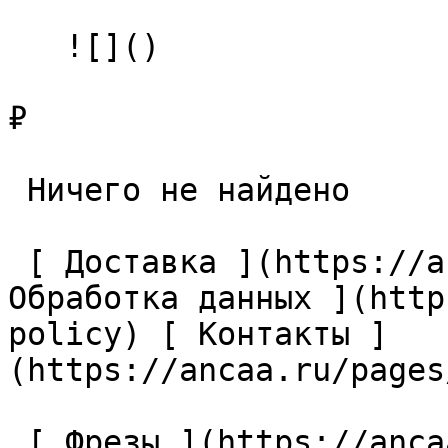
   ![]()

₽

 Ничего не найдено 

 [ Доставка ](https://ancaa.ru/pages/dostavka) [ 
Обработка данных ](http
policy) [ Контакты ]
(https://ancaa.ru/pages
 [ Фрезы ](https://ancaa.ru/ctg/69c9bfab7b/frezy) 