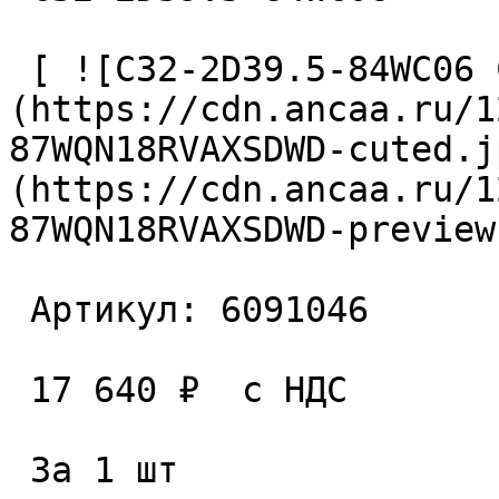
 [ ![C32-2D39.5-84WC06 Сверло сборное]
(https://cdn.ancaa.ru/1
87WQN18RVAXSDWD-cuted.j
(https://cdn.ancaa.ru/1
87WQN18RVAXSDWD-preview
 Артикул: 6091046 

 17 640 ₽  с НДС  

 За 1 шт 
