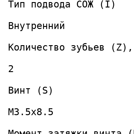
 Тип подвода СОЖ (I) 

 Внутренний 

 Количество зубьев (Z), шт. 

 2 

 Винт (S) 

 M3.5x8.5 

 Момент затяжки винта (Nm) 
