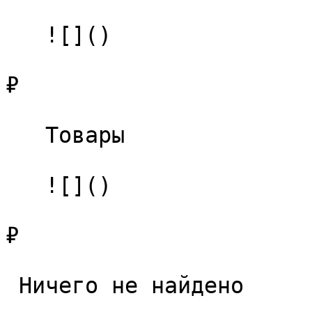
   ![]()

₽

   Товары 

   ![]()

₽

 Ничего не найдено 
