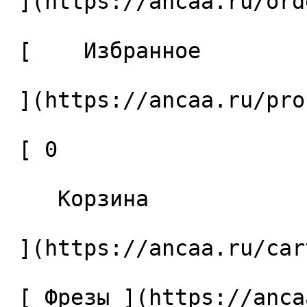
 ](https://ancaa.ru/orders) 

 [    Избранное 

 ](https://ancaa.ru/profile/favorites) 

 [ 0 

    Корзина 

 ](https://ancaa.ru/cart)

 [ Фрезы ](https://ancaa.ru/ctg/69c9bfab7b/frezy) 