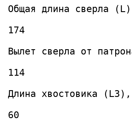
 Общая длина сверла (L), мм. 

 174 

 Вылет сверла от патрона (L2), мм. 

 114 

 Длина хвостовика (L3), мм. 

 60 
