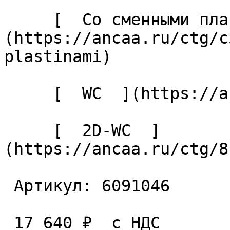
     [  Со сменными пластинами  ]
(https://ancaa.ru/ctg/c
plastinami) 

     [  WC  ](https://ancaa.ru/ctg/ec7adb5339/wc) 

     [  2D-WC  ]
(https://ancaa.ru/ctg/8
 Артикул: 6091046 

 17 640 ₽  с НДС  
