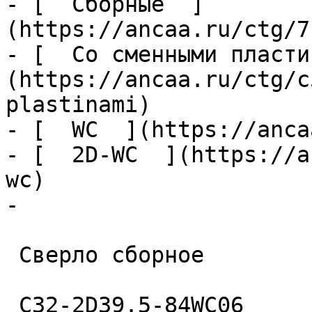
- [  Сборные  ]
(https://ancaa.ru/ctg/7
- [  Со сменными пласти
(https://ancaa.ru/ctg/c
plastinami)

- [  WC  ](https://anca
- [  2D-WC  ](https://a
wc)

- 

 Сверло сборное 

 C32-2D39.5-84WC06 
