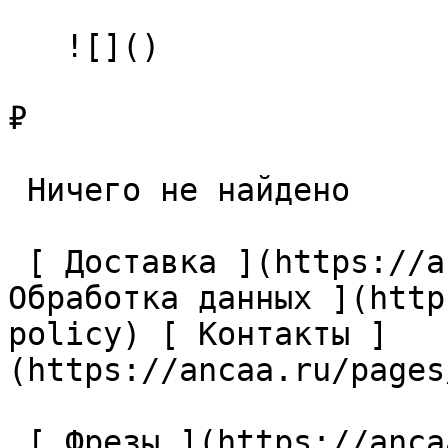
   ![]()

₽

 Ничего не найдено 

 [ Доставка ](https://ancaa.ru/pages/dostavka) [ 
Обработка данных ](http
policy) [ Контакты ]
(https://ancaa.ru/pages
 [ Фрезы ](https://ancaa.ru/ctg/69c9bfab7b/frezy) 