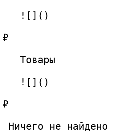
   ![]()

₽

   Товары 

   ![]()

₽

 Ничего не найдено 
