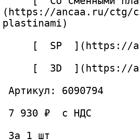
     [  Со сменными пластинами  ]
(https://ancaa.ru/ctg/c
plastinami) 

     [  SP  ](https://ancaa.ru/ctg/c3f3d4ae6e/sp) 

     [  3D  ](https://ancaa.ru/ctg/7332136112/3d) 

 Артикул: 6090794 

 7 930 ₽  с НДС  

 За 1 шт 
