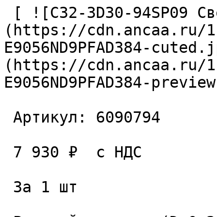
 [ ![C32-3D30-94SP09 Сверло сборное]
(https://cdn.ancaa.ru/1
E9056ND9PFAD384-cuted.j
(https://cdn.ancaa.ru/1
E9056ND9PFAD384-preview
 Артикул: 6090794 

 7 930 ₽  с НДС  

 За 1 шт 
