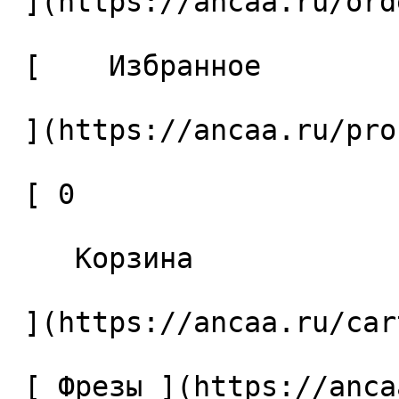
 ](https://ancaa.ru/orders) 

 [    Избранное 

 ](https://ancaa.ru/profile/favorites) 

 [ 0 

    Корзина 

 ](https://ancaa.ru/cart)

 [ Фрезы ](https://ancaa.ru/ctg/69c9bfab7b/frezy) 