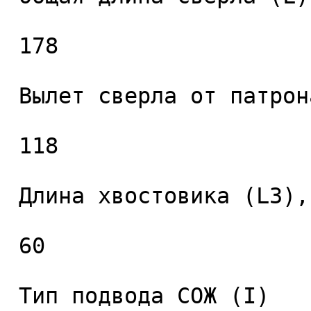
 178 

 Вылет сверла от патрона (L2), мм. 

 118 

 Длина хвостовика (L3), мм. 

 60 

 Тип подвода СОЖ (I) 
