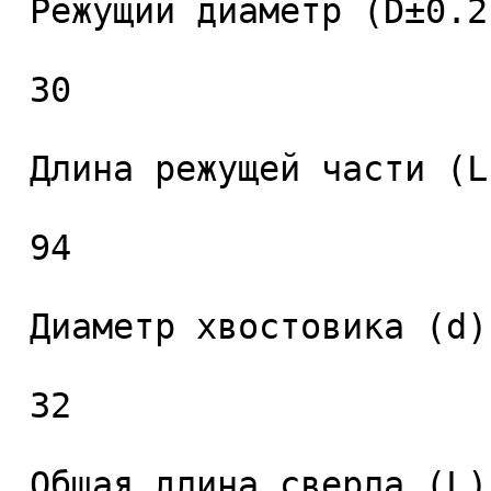
 Режущий диаметр (D±0.2), мм. 

 30 

 Длина режущей части (L1), мм. 

 94 

 Диаметр хвостовика (d), мм. 

 32 

 Общая длина сверла (L), мм. 
