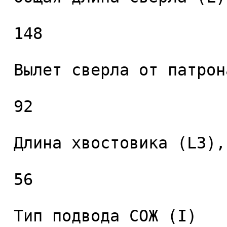
 148 

 Вылет сверла от патрона (L2), мм. 

 92 

 Длина хвостовика (L3), мм. 

 56 

 Тип подвода СОЖ (I) 
