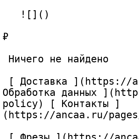
   ![]()

₽

 Ничего не найдено 

 [ Доставка ](https://ancaa.ru/pages/dostavka) [ 
Обработка данных ](http
policy) [ Контакты ]
(https://ancaa.ru/pages
 [ Фрезы ](https://ancaa.ru/ctg/69c9bfab7b/frezy) 