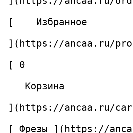
 ](https://ancaa.ru/orders) 

 [    Избранное 

 ](https://ancaa.ru/profile/favorites) 

 [ 0 

    Корзина 

 ](https://ancaa.ru/cart)

 [ Фрезы ](https://ancaa.ru/ctg/69c9bfab7b/frezy) 