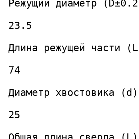
 Режущий диаметр (D±0.2), мм. 

 23.5 

 Длина режущей части (L1), мм. 

 74 

 Диаметр хвостовика (d), мм. 

 25 

 Общая длина сверла (L), мм. 
