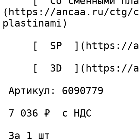
     [  Со сменными пластинами  ]
(https://ancaa.ru/ctg/c
plastinami) 

     [  SP  ](https://ancaa.ru/ctg/c3f3d4ae6e/sp) 

     [  3D  ](https://ancaa.ru/ctg/7332136112/3d) 

 Артикул: 6090779 

 7 036 ₽  с НДС  

 За 1 шт 
