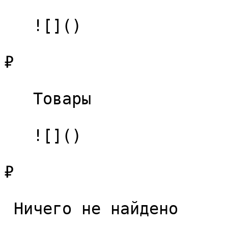
   ![]()

₽

   Товары 

   ![]()

₽

 Ничего не найдено 
