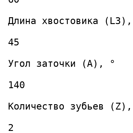
 Длина хвостовика (L3), мм. 

 45 

 Угол заточки (A), ° 

 140 

 Количество зубьев (Z), шт. 

 2 
