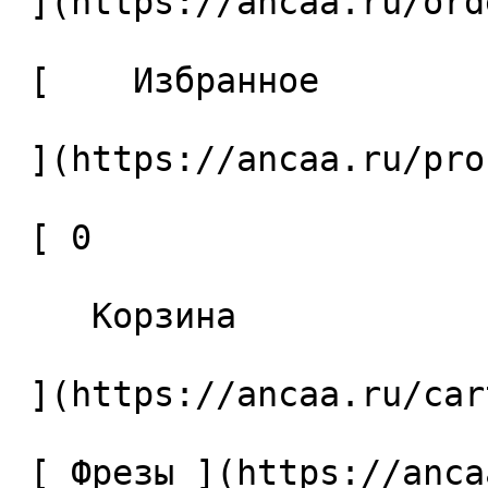
 ](https://ancaa.ru/orders) 

 [    Избранное 

 ](https://ancaa.ru/profile/favorites) 

 [ 0 

    Корзина 

 ](https://ancaa.ru/cart)

 [ Фрезы ](https://ancaa.ru/ctg/69c9bfab7b/frezy) 