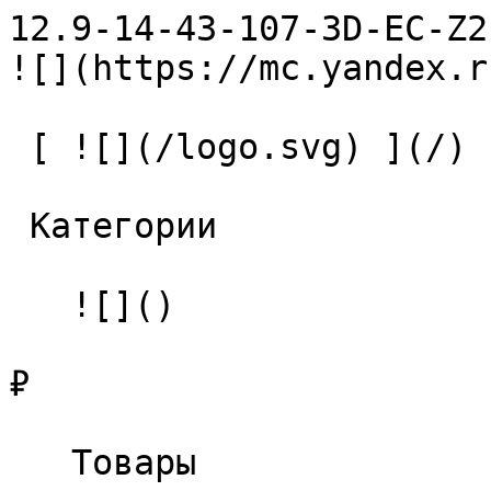
12.9-14-43-107-3D-EC-Z2-U9 С
![](https://mc.yandex.r
 [ ![](/logo.svg) ](/) 

 Категории 

   ![]()

₽

   Товары 
