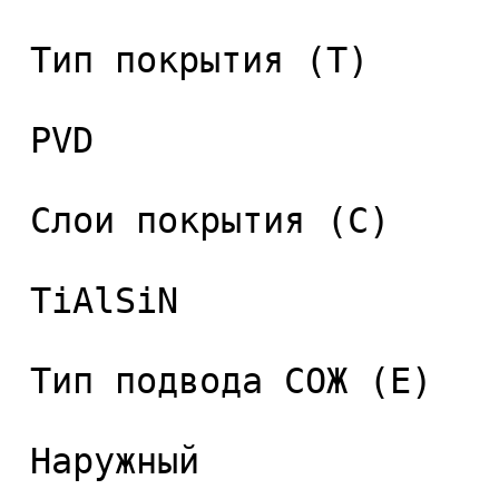
 Тип покрытия (T) 

 PVD 

 Слои покрытия (C) 

 TiAlSiN 

 Тип подвода СОЖ (E) 

 Наружный 
