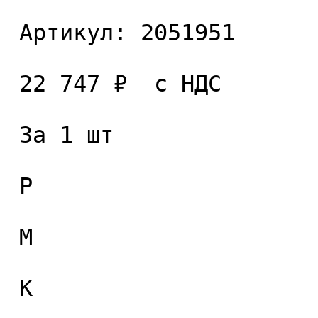
 Артикул: 2051951 

 22 747 ₽  с НДС  

 За 1 шт 

 P

 M

 K
