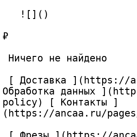
   ![]()

₽

 Ничего не найдено 

 [ Доставка ](https://ancaa.ru/pages/dostavka) [ 
Обработка данных ](http
policy) [ Контакты ]
(https://ancaa.ru/pages
 [ Фрезы ](https://ancaa.ru/ctg/69c9bfab7b/frezy) 