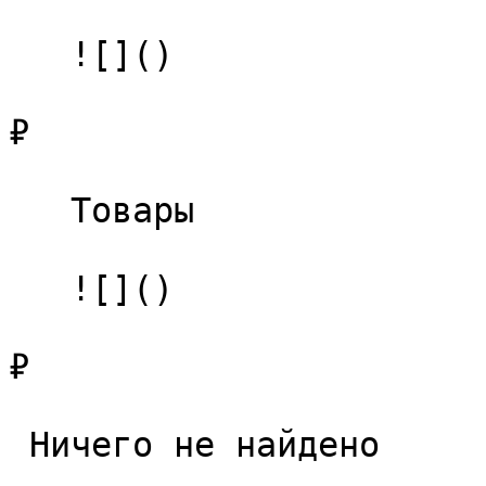
   ![]()

₽

   Товары 

   ![]()

₽

 Ничего не найдено 
