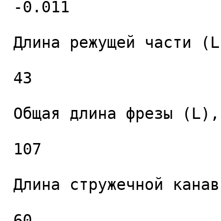
 -0.011 

 Длина режущей части (L1), мм. 

 43 

 Общая длина фрезы (L), мм. 

 107 

 Длина стружечной канавки (L2), мм. 

 60 
