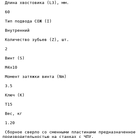
 Длина хвостовика (L3), мм. 

 60 

 Тип подвода СОЖ (I) 

 Внутренний 

 Количество зубьев (Z), шт. 

 2 

 Винт (S) 

 M4x10 

 Момент затяжки винта (Nm) 

 3.5 

 Ключ (K) 

 T15 

 Вес, кг 

 1.20 

 Сборное сверло со сменными пластинами предназначенное для сверления отверстий диаметром 35.5 мм., на глубину 182 мм., в металлических изделиях с высокой точностью и 
производительностью на станках с ЧПУ. 
