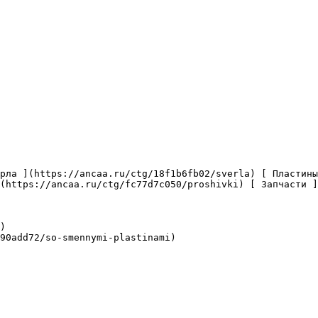
(https://ancaa.ru/ctg/fc77d7c050/proshivki) [ Запчасти ]
)

90add72/so-smennymi-plastinami)
