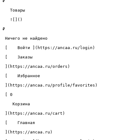
₽

   Товары 

   ![]()

₽

 Ничего не найдено 

 [    Войти ](https://ancaa.ru/login) 

 [    Заказы 

 ](https://ancaa.ru/orders) 

 [    Избранное 

 ](https://ancaa.ru/profile/favorites) 

 [ 0 

    Корзина 

 ](https://ancaa.ru/cart)

 [    Главная 

 ](https://ancaa.ru) 
