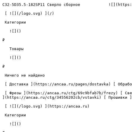
C32-5D35.5-182SP11 Сверло сборное            ![](https:
 [ ![](/logo.svg) ](/) 

 Категории 

   ![]()

₽

   Товары 

   ![]()

₽

 Ничего не найдено 

 [ Доставка ](https://ancaa.ru/pages/dostavka) [ Обработка данных ](https://ancaa.ru/pages/privacy-policy) [ Контакты ](https://ancaa.ru/pages/contacts) 

 [ Фрезы ](https://ancaa.ru/ctg/69c9bfab7b/frezy) [ Сверла ](https://ancaa.ru/ctg/18f1b6fb02/sverla) [ Пластины ](https://ancaa.ru/ctg/e0f1419f29/plastiny) [ Вставки 
](https://ancaa.ru/ctg/34556202cb/vstavki) [ Прошивки ]
 [ ![](/logo.svg) ](https://ancaa.ru) 

 Категории 

   ![]()
