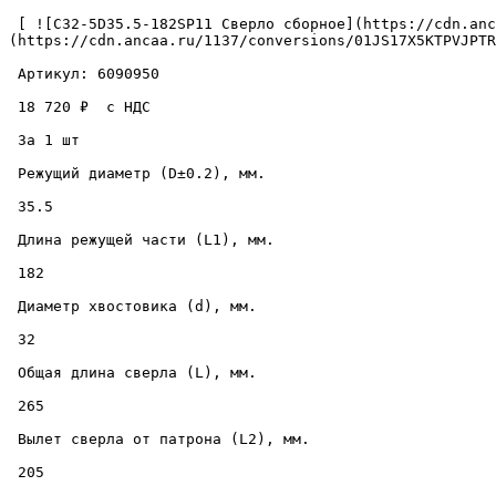
 [ ![C32-5D35.5-182SP11 Сверло сборное](https://cdn.ancaa.ru/1137/conversions/01JS17X5KTPVJPTRM6SYZP22CP-cuted.jpg) ]
(https://cdn.ancaa.ru/1137/conversions/01JS17X5KTPVJPTR
 Артикул: 6090950 

 18 720 ₽  с НДС  

 За 1 шт 

 Режущий диаметр (D±0.2), мм. 

 35.5 

 Длина режущей части (L1), мм. 

 182 

 Диаметр хвостовика (d), мм. 

 32 

 Общая длина сверла (L), мм. 

 265 

 Вылет сверла от патрона (L2), мм. 

 205 
