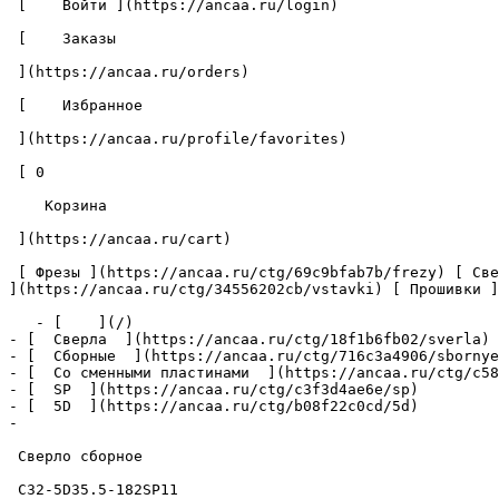
 [    Войти ](https://ancaa.ru/login) 

 [    Заказы 

 ](https://ancaa.ru/orders) 

 [    Избранное 

 ](https://ancaa.ru/profile/favorites) 

 [ 0 

    Корзина 

 ](https://ancaa.ru/cart)

 [ Фрезы ](https://ancaa.ru/ctg/69c9bfab7b/frezy) [ Сверла ](https://ancaa.ru/ctg/18f1b6fb02/sverla) [ Пластины ](https://ancaa.ru/ctg/e0f1419f29/plastiny) [ Вставки 
](https://ancaa.ru/ctg/34556202cb/vstavki) [ Прошивки ]
   - [    ](/)

- [  Сверла  ](https://ancaa.ru/ctg/18f1b6fb02/sverla)

- [  Сборные  ](https://ancaa.ru/ctg/716c3a4906/sbornye
- [  Со сменными пластинами  ](https://ancaa.ru/ctg/c58
- [  SP  ](https://ancaa.ru/ctg/c3f3d4ae6e/sp)

- [  5D  ](https://ancaa.ru/ctg/b08f22c0cd/5d)

- 

 Сверло сборное 

 C32-5D35.5-182SP11 
