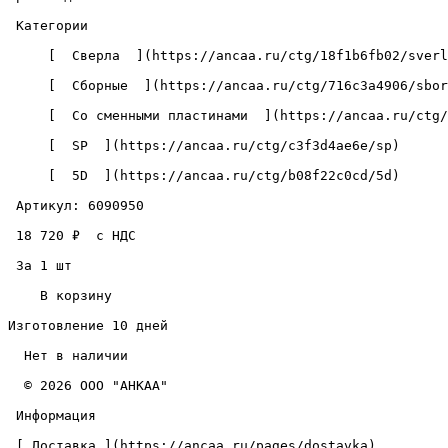
 Категории 

     [  Сверла  ](https://ancaa.ru/ctg/18f1b6fb02/sverla) 

     [  Сборные  ](https://ancaa.ru/ctg/716c3a4906/sbornye) 

     [  Со сменными пластинами  ](https://ancaa.ru/ctg/c5890add72/so-smennymi-plastinami) 

     [  SP  ](https://ancaa.ru/ctg/c3f3d4ae6e/sp) 

     [  5D  ](https://ancaa.ru/ctg/b08f22c0cd/5d) 

 Артикул: 6090950 

 18 720 ₽  с НДС  

 За 1 шт 

    В корзину   

Изготовление 10 дней

  Нет в наличии 

  © 2026 ООО "АНКАА" 

 Информация 

 [ Доставка ](https://ancaa.ru/pages/dostavka) 
