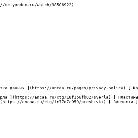
//mc.yandex.ru/watch/98506922)

(https://ancaa.ru/ctg/fc77d7c050/proshivki) [ Запчасти ]